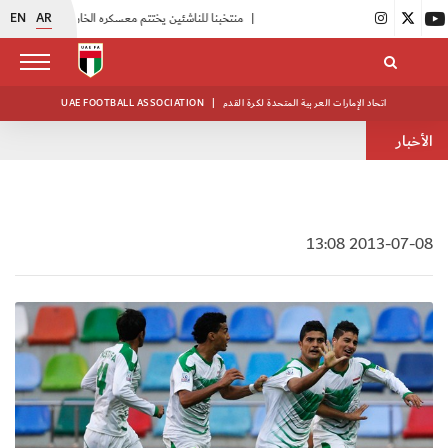
EN
AR
|
منتخبنا للناشئين يختتم معسكره الخارجي في صربيا
|
اتحاد الكرة يُنظم ورشة عمل للمراقبين المعتمدين
اتحاد الإمارات العربية المتحدة لكرة القدم
|
UAE FOOTBALL ASSOCIATION
الأخبار
2013-07-08 13:08