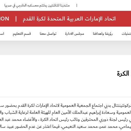
|
منتخبنا للناشئين يختتم معسكره الخارجي في صربيا
|
اتحاد الإمارات العربية المتحدة لكرة القدم
|
TION
تخبات
رؤيتنا واهدافنا
مجلس الادارة
تواصل معنا
قسم التعليم
استر
خب الشباب 2007
منتخب الناشئين 2008
منتخب الناشئين 2010
منتخب الناشئي
الكرة
 السبت بفندق انتركونتيننتال بدبي اجتماع الجمعية العمومية لاتحاد الإمارات لكرة القدم بحضور 
مية وسعادة إبراهيم عبدالملك الأمين العام للهيئة العامة لرعاية الشباب وال
رئيس لجنة دوري المحترفين ونائب رئيس اتحاد الكرة ، والأعضاء محمد عبد العز
ليماحي، محمد عمر، محمد سعيد النعيمي، فيما اعتذر عن عدم الحضور عبيد سال