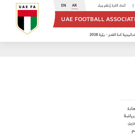
EN
AR
اتحاد الكرة يُنظم ورشة عمل للمراقبين المعتمدين
|
أبيض الشباب يُكثف استعداداته للتصفيات الآسيوية
UAE FOOTBALL ASSOCIA
اتيجية كرة القدم - رؤية 2038
ن مواليد 2009
منتخب الأشبال 2011
سعادة
رياضة
يز،
م