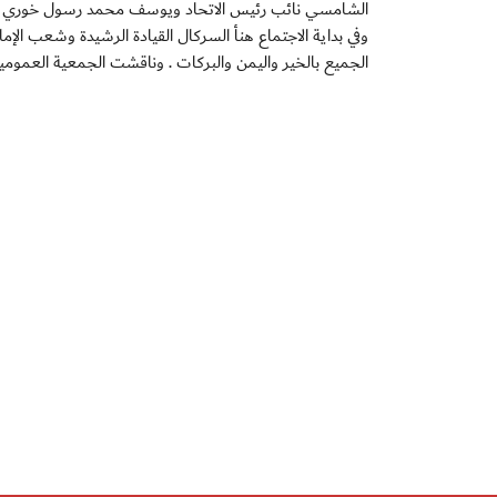
الشامسي نائب رئيس الاتحاد ويوسف محمد رسول خوري عضو 
وفي بداية الاجتماع هنأ السركال القيادة الرشيدة وشعب الإ
الجميع بالخير واليمن والبركات . وناقشت الجمعية العمومية 