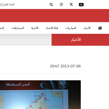
|
مودرن سبورت يُتوج بطلًا لدوري الدرجة الثالثة
|
اتحاد الكرة يُشارك في الكونغرس الآسيوي الـ 36
الأخبار
المباريات
قناة الاتحاد
الأندية
المسابقات
المن
منتخب الشباب 2005
منت
الأخبار
2013-07-06 20:47