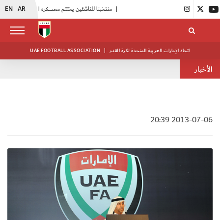
EN
AR
|
منتخبنا للناشئين يختتم معسكره الخارجي في صربيا
|
اتحاد الكرة يُنظم ور
اتحاد الإمارات العربية المتحدة لكرة القدم
|
UAE FOOTBALL ASSOCIATION
الأخبار
2013-07-06 20:39