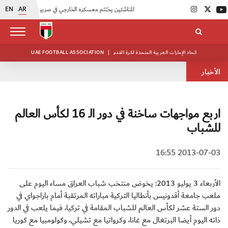
EN
AR
|
منتخبنا للناشئين يختتم معسكره الخارجي في صربيا
|
اتحاد الكرة يُنظم ورشة عمل للمراقبين المعتمدين
اتحاد الإمارات العربية المتحدة لكرة القدم
|
UAE FOOTBALL ASSOCIATION
الأخبار
اربع مواجهات ساخنة في دور الـ 16 لكأس العالم
للشباب
2013-07-03 16:55
الأربعاء 3 يوليو 2013: يخوض منتخب شباب العراق مساء اليوم على
ملعب جامعة أقدونيس بأنطاليا التركية مباراته المرتقبة أمام باراجواي في
دور الستة عشر لكأس العالم للشباب المقامة في تركيا، فيما يلعب في الدور
ذاته اليوم أيضا البرتغال مع غانا، وكرواتيا مع تشيلي، وكولومبيا مع كوريا