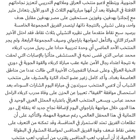
الجنوبية. ويتطلع لاعبو منتخب العراق وملاكهم التدريبي لتعزيز نجاحاتهم
اللافتة في البطولة بعد أن أنهوا مبارياتهم الثلاث في الدور الأول بتعادل مثير
مع إنجلترا بهدفين، وفوزين مستحقين على مصر بهدفين مقابل هدف
واحد، وعلى تشيلي بالنتيجة ذاتها، ليتصدر الفريق المجموعة الخامسة
برصيد سبع نقاط متقدما على نظيره التشيلي بثلاث نقاط، فقد احتل الأخير
المركز الثاني، والتأهل لمواجهة باراجواي وصيف المجموعة الرابعة. ولم يجر
المنتخب الأحد الماضي أي وحدة تدريبية حدادا على رحيل مدرب كربلاء
محمد عباس الذي قضى نحبه في المستشفى متأثرا بالإصابات التي لحقت
به نتيجة اعتداء رجال الأمن عليه عقب مباراة كربلاء والقوة الجوية في دوري
النخبة العراقي، وعلى ضحايا التفجيرات الأخيرة التي طالت عددا من مناطق
العاصمة بغداد. وأكد كامل زغير عضو اتحاد الكرة والمشرف على منتخب
الشباب أن لاعبي المنتخب سيرتدون في مباراة اليوم الشارات السوداء، بعد
استحصال موافقة "الفيفا"، تعبيرا عن الحزن على وفاة مدرب كربلاء الراحل
محمد عباس. ويسعى المنتخب العراقي باعتباره الممثل العربي الوحيد في
هذا الدور، خلال مواجهة باراجواي اليوم لإضافة نجاح جديد له ينقله إلى دور
الثمانية في هذا المحفل العالمي، رغم صعوبة المهمة، والتأكيد على أن
تطلعات الفريق تمتد للاستمرار في المنافسة، وقد تمكنه من التعرف على
بعض نقاط ضعف وقوة الفريق المنافس لمواصلة المشوار في البطولة
العالمية، إذ أن أسلوب لعب المنافس يقترب من أسلوب لعب منتخب