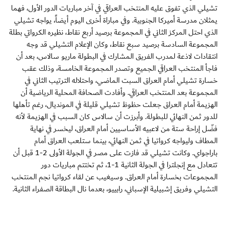
تشيلي الذي تفوق عليه المنتخب العراقي في آخر مباريات الدور الأول، فهما
يمثلان مدرسة أميركا الجنوبية. وفي مباراة أخرى اليوم أيضاً، يواجه تشيلي
الذي احتل المركز الثاني في المجموعة برصيد أربع نقاط، نظيره الكرواتي بطلة
المجموعة السادسة برصيد سبع نقاط، وكان الإعلام التشيلي قد وجه
انتقادات لاذعة لمدرب الفريق المشارك في البطولة ماريو سالاس، بعد أن
فاجأ المنتخب العراقي الجميع وتصدر المجموعة الخامسة، وذلك عقب
خسارة تشيلي أمام العراق السبت الماضي، واحتلاله الترتيب الثاني في
المجموعة بعد المنتخب العراقي. وأفادت الصحافة المحلية الرياضية أن
الهزيمة أمام العراق جعلت حظوظ تشيلي قليلة في المونديال، رغم تأهلها
للدور ثمن النهائي للبطولة. وأبرزت أن سالاس كان السبب في الهزيمة لأنه
فضّل إراحة ستة من لاعبيه الأساسيين أمام العراق، ليخسر في نهاية
المطاف وليواجه كرواتيا في ثمن النهائي، بينما ستلعب العراق أمام
باراجواي. وكانت تشيلي قد فازت على مصر في الجولة الأولى 2-1 قبل أن
تتعادل مع إنجلترا في الجولة الثانية 1-1، ثم تختتم مباريات دور
المجموعات بخسارة أمام العراق. وسيغيب عن لقاء كرواتيا نجم المنتخب
التشيلي وفريق إشبيلية الإسباني، رابييو، بعدما نال البطاقة الصفراء الثانية.