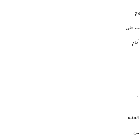
وج
كنت على
أمام
.
العقبة
 من