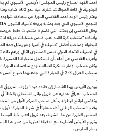
أحمد الفهد الصباح رئيس المجلس الأولمبي الآسيوي ثم ب
الجنوبية، في كافة المجالات، شارك فيه نحو 500 شاب وفتاة .
وعبّر رئيس الوفد أحمد الفلاسي الدورة عن سعادته بتواجده في
التجمع الآسيوي الذي يعد بمثابة بروفة لأسياد انشيون 2014 .
وقال الفلاسي إن بعثتنا التي تضم 5 منتخبات فقط حريصة كل الحرص على تقديم عروض جيدة رغم حداثة عهدها بمثل هذه البطولات .
وأضاف "منتخب كرة القدم لعب ضمن منتخبات عريقة اذ تعد
للبطولة وصاحب أفضل تصنيف في آسيا وهو يمثل قمة المستوى ال
في تصنيف الاتحاد الدولي ضمن المستوى الثاني ورغم ذلك تف
وأعرب الفلاسي عن أمله بأن تستكمل منتخباتنا المسيرة خلال 
وكان منتخب الإمارات لكرة الصالات ودع منافسات الدورة الراب
منتخب العراق 3-2 في المباراة التي جمعتهما
.
المنتخب العراقي هدفيه عن طريق وائل الضنحاني بالخطأ في مرما
وتقضي لوائح البطولة بتأهل صاحب المركز الأول من المجموع
وقدم المنتخب الوطني أداء متفاوتاً في شوط المباراة الأول،
الخمس الاخيرة من هذا الشوط، بعد نزول لاعب خط الوسط بدر
وترجم الأبيض أفضليته مع الدقيقة الاخيرة من عمر هذا ال
يسار الحارس .