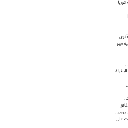
كوريا
أقوى
ية فهو
ى
 البطولة
3)، فيما سجل
 .
قائق
دوريد .
رت على