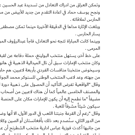
وتمكن العراق من ادراك التعادل من تسديدة عبد الحسين عل
ونجح يوسف حماد في اعادة التقدم من جديد للأبيض من مجه
الحارس لملاقاته .
وبلغت الإثارة مداها في الدقيقة الأخيرة حينما تمكن مصط
يسار الحارس .
وبينما كانت المباراة تتجه نحو التعادل، فاجأ عبدالرؤوف ال
المرمى .
على خط آخر، يستهل منتخب البولينغ، حملة دفاعه عن لقبه 
وكان منتخب الإمارات سبق أن نال الميدالية الذهبية في هانوي عام ،2009 في الفردي والزوج
وسيخوض منتخبنا منافسات الفردي بأربعة لاعبين، هم حا
من جهته، وعد لاعب المنتخب الوطني للسنوكر محمد الجوكر بت
وقال "الواقعية تفرض التأكيد أن الحصول على ذهبية دورة ال
والمصنف الخامس عالمياً كما أن هناك لاعبين من أصحاب ال
مضيفاً "ما نطمح إليه أن يكون للإمارات مكان على المنصة في 
سيكون شيئاً مشرفاً للعبة .
وقال "رغم أن القرعة جنبتنا اللعب في الدور الأول، الا أنها 
من الدور الثاني، سنُصدم بعد ذلك بأفغانستان أو الصين وكل
من جانبها أكدت فوزية عباس ادارية منتخب الشطرنج أن عملية