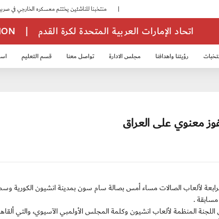
|
منتخبنا للناشئين يختتم معسكره الخارجي في صربيا
|
اتحاد الإمارات العربية المتحدة لكرة القدم
|
TION
تخبات
رؤيتنا واهدافنا
مجلس الادارة
تواصل معنا
قسم التعليم
استر
خب الشباب 2007
منتخب الناشئين 2008
منتخب الناشئين 2010
منتخب الناشئي
فوز معنوي على العراق
فتتحت الدورة الآسيوية الرابعة لألعاب الصالات مساء أمس بصالة سام سون بمدينة انشيون الكورية وس
استمر نحو 40 دقيقة كلمة رئيس اللجنة المنظمة لألعاب انشيون وكلمة المجلس الأولمبي الآسيوي، والتي ألق