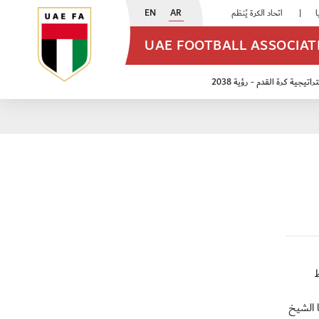
EN
AR
اتحاد الكرة يُنظم ورشة عمل للمراقبين المعتمدين
|
أبيض الشباب يُكثف استعداداته للتصفيات الآسيوية
UAE FOOTBALL ASSOCIA
اتيجية كرة القدم - رؤية 2038
ن مواليد 2009
منتخب الأشبال 2011
ط
اها الشيخ