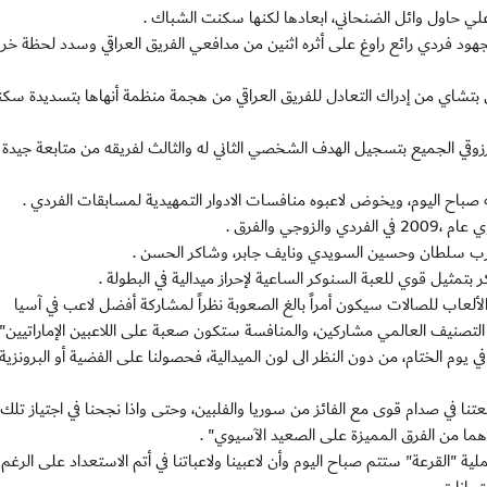
ي حاول وائل الضنحاني، ابعادها لكنها سكنت الشباك .
ود فردي رائع راوغ على أثره اثنين من مدافعي الفريق العراقي وسدد لحظة خر
فى بتشاي من إدراك التعادل للفريق العراقي من هجمة منظمة أنهاها بتسديدة س
مرزوقي الجميع بتسجيل الهدف الشخصي الثاني له والثالث لفريقه من متابعة جيدة 
صباح اليوم، ويخوض لاعبوه منافسات الادوار التمهيدية لمسابقات الفردي .
ي والفرق .
رب سلطان وحسين السويدي ونايف جابر، وشاكر الحسن .
مثيل قوي للعبة السنوكر الساعية لإحراز ميدالية في البطولة .
ألعاب للصالات سيكون أمراً بالغ الصعوبة نظراً لمشاركة أفضل لاعب في آسيا
تصنيف العالمي مشاركين، والمنافسة ستكون صعبة على اللاعبين الإماراتيين" 
يوم الختام، من دون النظر الى لون الميدالية، فحصولنا على الفضية أو البرونزية
وضعتنا في صدام قوى مع الفائز من سوريا والفلبين، وحتى واذا نجحنا في اجتياز تلك 
اهما من الفرق المميزة على الصعيد الآسيوي" .
 "القرعة" ستتم صباح اليوم وأن لاعبينا ولاعباتنا في أتم الاستعداد على الرغم