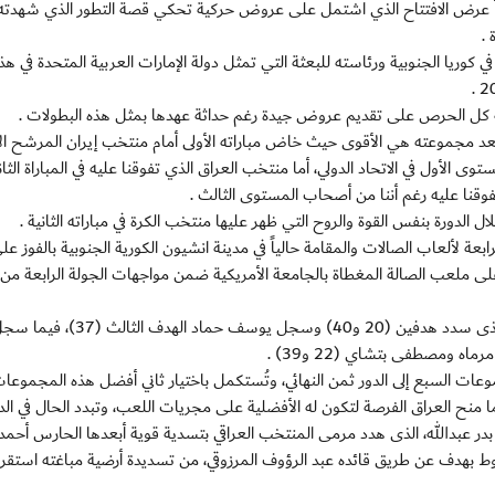
دأ عرض الافتتاح الذي اشتمل على عروض حركية تحكي قصة التطور الذي شهدته 
 كوريا الجنوبية ورئاسته للبعثة التي تمثل دولة الإمارات العربية المتحدة في هذا
 مجموعته هي الأقوى حيث خاض مباراته الأولى أمام منتخب إيران المرشح ال
أول في الاتحاد الدولي، أما منتخب العراق الذي تفوقنا عليه في المباراة الثان
وقنا عليه رغم أننا من أصحاب المستوى الثالث .
الدورة بنفس القوة والروح التي ظهر عليها منتخب الكرة في مباراته الثانية .
عة لألعاب الصالات والمقامة حالياً في مدينة انشيون الكورية الجنوبية بالفوز عل
 صباح أمس على ملعب الصالة المغطاة بالجامعة الأمريكية ضمن مواجهات الجولة الرابعة من
ويدين الأبيض بهذا الانتصار إلى قائده عبد الرؤوف المرزوقي الذى سدد هدفين (20 و40) وسجل يوسف حماد الهدف الثالث (7
ه ومصطفى بتشاي (22 و39) .
ات السبع إلى الدور ثمن النهائي، وتُستكمل باختيار ثاني أفضل هذه المجموعات
 ما منح العراق الفرصة لتكون له الأفضلية على مجريات اللعب، وتبدد الحال في الد
 عبدالله، الذى هدد مرمى المنتخب العراقي بتسدية قوية أبعدها الحارس أحمد 
شوط بهدف عن طريق قائده عبد الرؤوف المرزوقي، من تسديدة أرضية مباغته استق