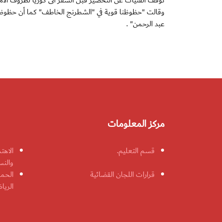
توقف الفتيات عن التحضير قبل السفر الى كوريا لظروف الام
وقالت "حظوظنا قوية في "الشطرنج الخاطف" كما أن حظوظنا ل
عبد الرحمن" .
مركز المعلومات
قسم التعليم.
الاهت
والنس
قرارات اللجان القضائية
الحمل
الريا