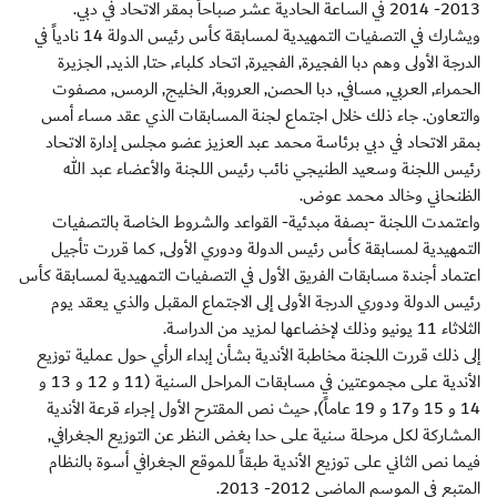
2013- 2014 في الساعة الحادية عشر صباحاً بمقر الاتحاد في دبي.
ويشارك في التصفيات التمهيدية لمسابقة كأس رئيس الدولة 14 نادياً في
الدرجة الأولى وهم دبا الفجيرة, الفجيرة, اتحاد كلباء, حتا, الذيد, الجزيرة
الحمراء, العربي, مسافي, دبا الحصن, العروبة, الخليج, الرمس, مصفوت
والتعاون. جاء ذلك خلال اجتماع لجنة المسابقات الذي عقد مساء أمس
بمقر الاتحاد في دبي برئاسة محمد عبد العزيز عضو مجلس إدارة الاتحاد
رئيس اللجنة وسعيد الطنيجي نائب رئيس اللجنة والأعضاء عبد الله
الظنحاني وخالد محمد عوض.
واعتمدت اللجنة -بصفة مبدئية- القواعد والشروط الخاصة بالتصفيات
التمهيدية لمسابقة كأس رئيس الدولة ودوري الأولى, كما قررت تأجيل
اعتماد أجندة مسابقات الفريق الأول في التصفيات التمهيدية لمسابقة كأس
رئيس الدولة ودوري الدرجة الأولى إلى الاجتماع المقبل والذي يعقد يوم
الثلاثاء 11 يونيو وذلك لإخضاعها لمزيد من الدراسة.
إلى ذلك قررت اللجنة مخاطبة الأندية بشأن إبداء الرأي حول عملية توزيع
الأندية على مجموعتين في مسابقات المراحل السنية (11 و 12 و 13 و
14 و 15 و17 و 19 عاماً), حيث نص المقترح الأول إجراء قرعة الأندية
المشاركة لكل مرحلة سنية على حدا بغض النظر عن التوزيع الجغرافي,
فيما نص الثاني على توزيع الأندية طبقاً للموقع الجغرافي أسوة بالنظام
المتبع في الموسم الماضي 2012- 2013.