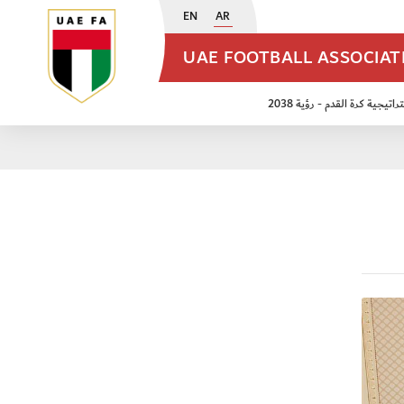
EN
AR
UAE FOOTBALL ASSOCIA
اتيجية كرة القدم - رؤية 2038
ن مواليد 2009
منتخب الأشبال 2011