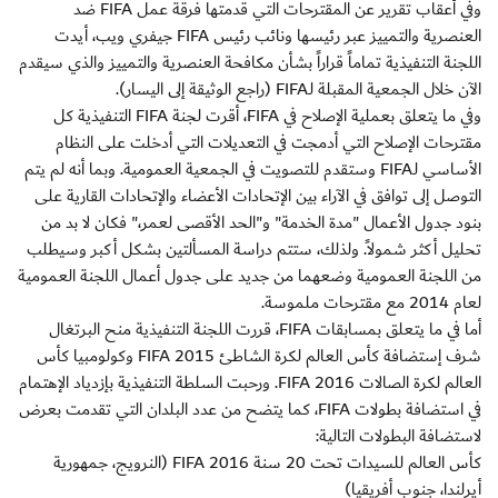
وفي أعقاب تقرير عن المقترحات التي قدمتها فرقة عمل FIFA ضد
العنصرية والتمييز عبر رئيسها ونائب رئيس FIFA جيفري ويب، أيدت
اللجنة التنفيذية تماماً قراراً بشأن مكافحة العنصرية والتمييز والذي سيقدم
الآن خلال الجمعية المقبلة لـFIFA (راجع الوثيقة إلى اليسار).
وفي ما يتعلق بعملية الإصلاح في FIFA، أقرت لجنة FIFA التنفيذية كل
مقترحات الإصلاح التي أدمجت في التعديلات التي أدخلت على النظام
الأساسي لـFIFA وستقدم للتصويت في الجمعية العمومية. وبما أنه لم يتم
التوصل إلى توافق في الآراء بين الإتحادات الأعضاء والإتحادات القارية على
بنود جدول الأعمال "مدة الخدمة" و"الحد الأقصى لعمر،" فكان لا بد من
تحليل أكثر شمولاً. ولذلك، ستتم دراسة المسألتين بشكل أكبر وسيطلب
من اللجنة العمومية وضعهما من جديد على جدول أعمال اللجنة العمومية
لعام 2014 مع مقترحات ملموسة.
أما في ما يتعلق بمسابقات FIFA، قررت اللجنة التنفيذية منح البرتغال
شرف إستضافة كأس العالم لكرة الشاطئ 2015 FIFA وكولومبيا كأس
العالم لكرة الصالات FIFA 2016. ورحبت السلطة التنفيذية بإزدياد الإهتمام
في استضافة بطولات FIFA، كما يتضح من عدد البلدان التي تقدمت بعرض
لاستضافة البطولات التالية:
كأس العالم للسيدات تحت 20 سنة 2016 FIFA (النرويج، جمهورية
أيرلندا، جنوب أفريقيا)