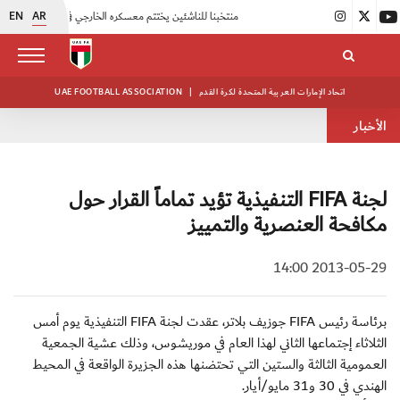
EN
AR
|
منتخبنا للناشئين يختتم معسكره الخارجي في صربيا
|
اتحاد الكرة يُنظم ورشة عمل للمراقبين المعتمدين
اتحاد الإمارات العربية المتحدة لكرة القدم
|
UAE FOOTBALL ASSOCIATION
الأخبار
لجنة FIFA التنفيذية تؤيد تماماً القرار حول
مكافحة العنصرية والتمييز
2013-05-29 14:00
برئاسة رئيس FIFA جوزيف بلاتر، عقدت لجنة FIFA التنفيذية يوم أمس
الثلاثاء إجتماعها الثاني لهذا العام في موريشوس، وذلك عشية الجمعية
العمومية الثالثة والستين التي تحتضنها هذه الجزيرة الواقعة في المحيط
الهندي في 30 و31 مايو/أيار.