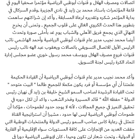
اتصالات ومصرف الهلال و قنوات أبوظبي الرياضية مؤتمرا صحفيا اليوم في
قاعة المؤتمرات باستاد محمد بن زايد في نادي الجزيرة ,وقدم السركال في
بداية المؤتمر شكره وتقديره لرعاة المسابقة , وأكد إن شراكتهم ساهمت
بتطوير هذا الحدث الكروي الغالي على قلوب الجميع , وتمنى أن يخرج
النهائي الذي يجمع فريق الأهلي والشباب يوم غد بأحلى صورة وتحدث
أيضا محمد نجيب مدير عام قنوات أبوظبي الرياضية وأحمد الهاشمي نائب
الرئيس الأول للاتصال التسويقي باتصالات ويعقوب عبد الهه نائب رئيس
قنوات فروع مصرف الهلال ويوسف محمد رسول خوري عضو مجلس إدارة
اتحاد الكرة رئيس لجنة التسويق.
وأكد محمد نجيب مدير عام قنوات أبوظبي الرياضية أن القيادة الحكيمة
علمتنا أن أي مؤسسة أو فرد يكون مكملا للجميع طالما " البيت متوحد "
تحت القيادة الرشيدة لصاحب السمو الشيخ خليفة بن زايد آل نهيان رئيس
الدولة " حفظه الله " قائد المسيرة وفخر الشعب ، واكد أن لكل دوره في
تحقيق التميز في جميع المجالات ، لأنه لا يوجد حدود لطموحات ، مؤكدا أن
طموحات أبوظبي الرياضية ليس لها حدود ، مشيرا أن استراتيجية القناة
تتمثل في رعاية كاس صاحب السمو رئيس الدولة والمنتخبات الوطنية التي
حققت العديد من الإنجازات على كافة المستويات سواء الإقليمية أو القارية
أو الدولية ، وتحت شعار لن تكون وحيدا ، كان لإبوظبي الرياضية دورا في