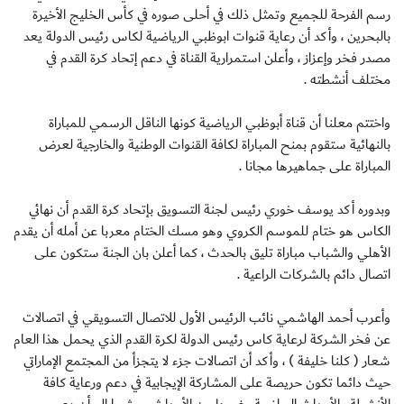
رسم الفرحة للجميع وتمثل ذلك في أحلى صوره في كأس الخليج الأخيرة
بالبحرين ، وأكد أن رعاية قنوات ابوظبي الرياضية لكاس رئيس الدولة يعد
مصدر فخر وإعزاز ، وأعلن استمرارية القناة في دعم إتحاد كرة القدم في
مختلف أنشطته .
واختتم معلنا أن قناة أبوظبي الرياضية كونها الناقل الرسمي للمباراة
بالنهائية ستقوم بمنح المباراة لكافة القنوات الوطنية والخارجية لعرض
المباراة على جماهيرها مجانا .
وبدوره أكد يوسف خوري رئيس لجنة التسويق بإتحاد كرة القدم أن نهائي
الكاس هو ختام للموسم الكروي وهو مسك الختام معربا عن أمله أن يقدم
الأهلي والشباب مباراة تليق بالحدث ، كما أعلن بان الجنة ستكون على
اتصال دائم بالشركات الراعية .
وأعرب أحمد الهاشمي نائب الرئيس الأول للاتصال التسويقي في اتصالات
عن فخر الشركة لرعاية كاس رئيس الدولة لكرة القدم الذي يحمل هذا العام
شعار ( كلنا خليفة ) ، وأكد أن اتصالات جزء لا يتجزأ من المجتمع الإماراتي
حيث دائما تكون حريصة على المشاركة الإيجابية في دعم ورعاية كافة