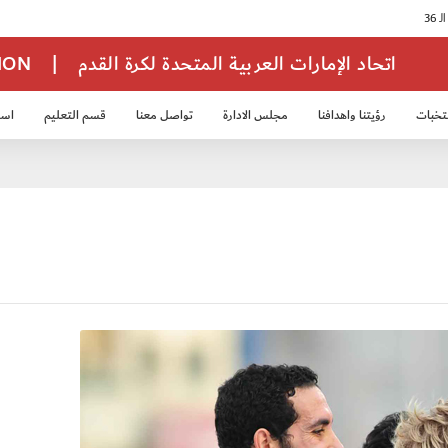
اتحاد الإمارات العربية المتحدة لكرة القدم
|
TION
تخبات
رؤيتنا واهدافنا
مجلس الادارة
تواصل معنا
قسم التعليم
استر
خب الشباب 2007
منتخب الناشئين 2008
منتخب الناشئين 2010
منتخب الناشئي