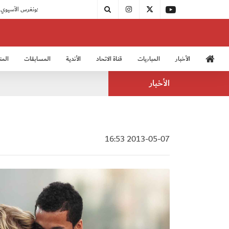
|
اتحاد الكرة يُشارك في الكونغرس الآسيوي الـ 36
الأخبار
المباريات
قناة الاتحاد
الأندية
المسابقات
المن
منتخب الشباب 2005
منت
الأخبار
2013-05-07 16:53