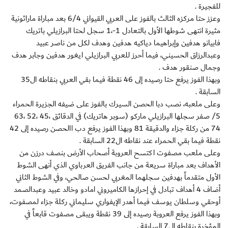
للفجيرة .
وعزز حتا مركزه الثالث بالفوز على العربي القيواني 6/4 بعد مباراة ماراثونية
مثيرة انتهى شوطها الأول بالتعادل 1-،1 سجل لحتا البرازيلي باتريك
فابيانو هدفين وإبراهيما دياكيه هدفين وهدف لكل من ناصر عبيد
وعبدالرزاق الحسيني، فيما أحرز للعربي البرازيلي ايغور هدفين وجابر هدف
وجمال صنقور هدف .
وبهذا الفوز يرفع حتا رصيده إلى 46 نقطة فيما بقي العربي بنقاطه ال35
السابقة .
وعلى ملعبه، نصب دبا الحصن السيرك بالفوز على ضيفه الجزيرة الحمراء
5/ صفر سجلها البرازيلي ماركو (سوبر هاتريك) في الدقائق ،45 ،52 ،63
74 من ركلة جزاء والدقيقة 81 وبهذا الفوز يرفع دب االحصن رصيده إلى 42
نقطة فيما بقي الحمراء عند نقاطه ال22 السابقة .
وعلى ملعب مصفوت اكتسح العروبة أصحاب الأرض بنصف درزن من
الأهداف بعد مباراة سريعة من جانب الفريق العرباوي الذي أنهى الشوط
الأول متقدماً بهدفين سجلهما المغربي لحسن صالحي، وفي الشوط الثاني
أضاف 4 أهداف تبادل في إحرازها الكاميروني امادو وخالد عبيد وعبدالصمد
أوحقي وسلطان يوسف فيما أهدر الإيفواري سليماني ركلة جزاء لمصفوت،
وبهذا الفوز يرفع العروبة رصيده إلى 39 نقطة ويبقى مصفوت قابعاً في
المؤخرة بنقاطه ال7 السابقة .