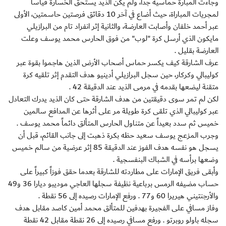
وجاءت المبارة حماسية جداً، ولم يكن الذيد يستحق الخسارة قياساً
لمجريات المباراة، حيث أضاع في آخر 10 دقائق فرصتين حاسمتين، الأولى
عبر أحمد خلفان وأصابت العارضة، والثانية إثر انفراد تام من البرازيلي
مايكون الذي أرسل كرة "لوب" من فوق الحارس محمد يوسف وعلت
العارضة بقليل .
عرف الشارقة كيف يكسر حماس أصحاب الأرض الذين هاجموا بقوة عبر
كوليبالي وكركار، حين سجل البرازيلي أدينيو هدف التقدم إثر تلقيه كرة
متقنة ليضعها بقدمه في مرمى الذيد عند الدقيقة 42 .
لكن لم تمر سوى دقيقتين من هدف الشارقة حتى كان الذيد يدرك التعادل
عبر كوليبالي الذي تلقى كرة طويلة مر على أثرها عن المدافع سالمين
خميس ثم سدد بعيداً عن متناول الحارس المتألق دائماً محمد يوسف .
وجرب المزعج يوسف سعيد حظه بكرة ذهبت إلى جانب القائم، قبل أن
يسجل هو نفسه هدف الفوز عند الدقيقة 85 إثر عرضية من سالم خميس
وضعها برأسه في الشباك البنفسجية .
وأبقى فريق الإمارات على مطاردته للشارقة بعدما حقق فوزاً كبيراً على
حساب مضيفه الرمس برباعية نظيفة سجلها العاجي موديبو ديارا 36 و49
والأرجنتيني هيريرا 60 و77 . ورفع الإمارات رصيده إلى 56 نقطة .
وفاز مسافي على الفجيرة بهدفين للمتألق محمد أمين كاصد مقابل هدف
سجله باولو روبرتو . ورفع مسافي رصيده إلى 26 نقطة مقابل 42 نقطة