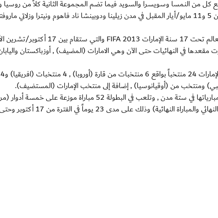
 من النمسا وسويسرا والسويد فيما تضم المجموعة الثانية كلاً من روسيا وأو
وكرواتيا وإيطاليا. وستقام مرحلة المجموعات من البطولة بين 5 و11 مايو/أيار المقبل في مدن زيلينا ودوبينشا ناد فاهوم ونيترا وزلاتي 
مسة منتخبات حجزت مقعدها في النهائيات حتى الآن وهي الامارات (المضيف) , أوزباكستان واليابا
ويشا
وستوزع المنتخبات المشاركة على ست مجموعات تلعب مبارياتها في ستة مدن , وتلعب في البطولة 52 مباراة موزعة على خمسة أ