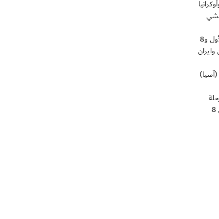
كرانيا
ماروفتشي
وستتأهل أفضل ثلاثة منتخبات في كل مجموعة إلى كأس العالم تحت 17 سنة الإمارات 2013 FIFA والتي ستقام بين 17 أكتوبر/تشرين الأول و8
ن وايران
رك في نهائيات كأس العالم للناشئين تحت 17 سنة بالإمارات 24 منتخباً بواقع 6 منتخبات من قارة (أوروبا) , 4 منتخبات (افريقيا) و4 (آسيا)
دوار (مرحلة
المجموعات ودور الستة عشر والدور ربع النهائي والدور قبل النهائي والمباراة النهائية) وذلك على مدى 23 يوماً في الفترة من 17 أكتوبر وحتى 8