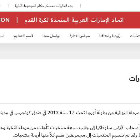
|
بدء فعاليات معسكر حكام المجموعة الثانية
|
انطلاق منافسات بطولة النخبة لحرس الرئاسة
اتحاد الإمارات العربية المتحدة لكرة القدم
|
TION
تخبات
رؤيتنا واهدافنا
مجلس الادارة
تواصل معنا
قسم التعليم
استر
خب الشباب 2007
منتخب الناشئين 2008
منتخب الناشئين 2010
منتخب الناشئي
رات
دبي/ الأحد 8 أبريل 2013: أجريت الخميس الماضي قرعة المرحلة النهائية من بطولة أوروبا تحت 17 سنة 2013 في فندق كونجرس في م
 أصحاب الأرض سلوفاكيا إلى جانب سبعة منتخبات تأهلت من مرحلة النخبة وه
يا وقد تم تقسيم المنتخبات إلى مجموعتين تضم كلاً منها أربعة منتخبات.