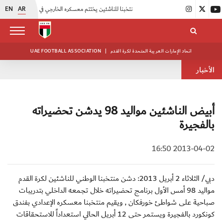
EN
AR
|
منتخبنا للناشئين يختتم معسكره الخارجي في صربيا
|
اتحاد الكرة يُنظم ورشة عمل للمراقبين المعتمدين
اتحاد الإمارات العربية المتحدة لكرة القدم
|
UAE FOOTBALL ASSOCIATION
الأخبار
أبيض الناشئين مواليد 98 يدشن تحضيراته
بالفجيرة
2013-04-02 16:50
دبي/ الثلاثاء 2 أبريل 2013: دشن منتخبنا الوطني للناشئين لكرة القدم
مواليد 98 أمس الأول برنامج تحضيراته خلال تجمعه الداخلي بتدريبات
صباحية على شواطئ خورفكان , ويقيم منتخبنا معسكره الإعدادي بفندق
كونكورد بالفجيرة ويستمر حتى 12 أبريل الحالي استعداداً للاستحقاقات