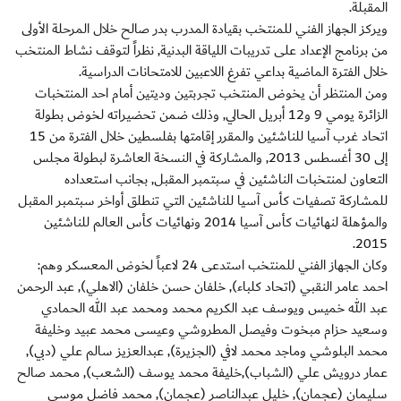
المقبلة.
ويركز الجهاز الفني للمنتخب بقيادة المدرب بدر صالح خلال المرحلة الأولى
من برنامج الإعداد على تدريبات اللياقة البدنية, نظراً لتوقف نشاط المنتخب
خلال الفترة الماضية بداعي تفرغ اللاعبين للامتحانات الدراسية.
ومن المنتظر أن يخوض المنتخب تجربتين وديتين أمام احد المنتخبات
الزائرة يومي 9 و12 أبريل الحالي, وذلك ضمن تحضيراته لخوض بطولة
اتحاد غرب آسيا للناشئين والمقرر إقامتها بفلسطين خلال الفترة من 15
إلى 30 أغسطس 2013, والمشاركة في النسخة العاشرة لبطولة مجلس
التعاون لمنتخبات الناشئين في سبتمبر المقبل, بجانب استعداده
للمشاركة تصفيات كأس آسيا للناشئين التي تنطلق أواخر سبتمبر المقبل
والمؤهلة لنهائيات كأس آسيا 2014 ونهائيات كأس العالم للناشئين
2015.
وكان الجهاز الفني للمنتخب استدعى 24 لاعباً لخوض المعسكر وهم:
احمد عامر النقبي (اتحاد كلباء), خلفان حسن خلفان (الاهلي), عبد الرحمن
عبد الله خميس ويوسف عبد الكريم محمد ومحمد عبد الله الحمادي
وسعيد حزام مبخوت وفيصل المطروشي وعيسى محمد عبيد وخليفة
محمد البلوشي وماجد محمد لافي (الجزيرة), عبدالعزيز سالم علي (دبي),
عمار درويش علي (الشباب),خليفة محمد يوسف (الشعب), محمد صالح
سليمان (عجمان), خليل عبدالناصر (عجمان), محمد فاضل موسى