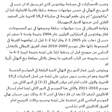
وتصب الاحصائيات في مصلحة يوفنتوس الذي لم يسبق له ان خسر في
الدور ربع النهائي في خمس مواجهات جمعته سابقا بالاندية الالمانية، كما ان
"بيانكونيري" لم يذق طعم الهزيمة في مبارياته ال18 الاخيرة على الصعيد
القاري (من ضمنها الادوار التمهيدية).
وتواجه الفريقان في ست مواجهات سابقة وجميعها في دور المجموعات،
ففاز يوفنتوس في المباراتين الاوليين عام 2004 بنتيجة واحدة 1-صفر، ثم
خسر في ذهاب عام 2005 1-2 وفاز ايابا 2-1 قبل ان توقعهما القرعة في
المجموعة ذاتها خلال موسم 2009-2010 فعاد الفريق الايطالي بالتعادل
السلبي من ميونيخ قبل ان يسقط ايابا على ارضه بنتيجة كبيرة 1-4 ما
تسبب بخروجه من الباب الصغير، ما يجعل بالتالي موقعة ربع النهائي ثأرية
له.
ويخوض بايرن غمار الدور ربع النهائي للمرة الرابعة في المواسم الخمسة
الاخيرة، وهو لم يخسر سوى مرتين على ارضه من اصل المباريات ال19
الاخيرة، والاولى كانت امام انتر ميلان الايطالي (2-3) في الدور الثاني من
موسم 2010-2011 والثاني هذا الموسم في الدور الثاني ايضا امام ارسنال
الانكليزي (صفر-2) بعد ان فاز ذهابا في لندن 3-1، وذلك دون حسبان نهائي
الموسم الماضي الذي احتضنه على ارضه وخسره بركلات الترجيح امام
الفريق الانكليزي الاخر تشلسي.