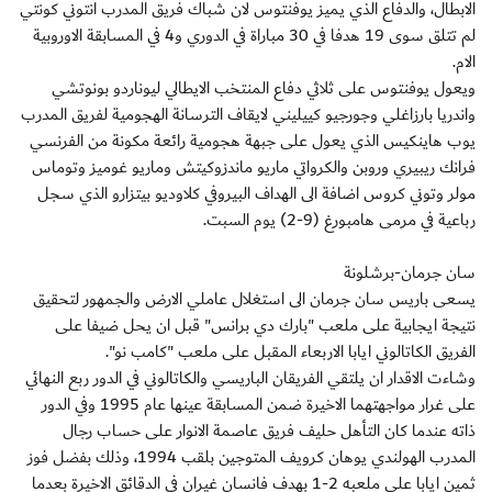
الابطال، والدفاع الذي يميز يوفنتوس لان شباك فريق المدرب انتوني كونتي
لم تتلق سوى 19 هدفا في 30 مباراة في الدوري و4 في المسابقة الاوروبية
الام.
ويعول يوفنتوس على ثلاثي دفاع المنتخب الايطالي ليوناردو بونوتشي
واندريا بارزاغلي وجورجيو كييليني لايقاف الترسانة الهجومية لفريق المدرب
يوب هاينكيس الذي يعول على جبهة هجومية رائعة مكونة من الفرنسي
فرانك ريبيري وروبن والكرواتي ماريو ماندزوكيتش وماريو غوميز وتوماس
مولر وتوني كروس اضافة الى الهداف البيروفي كلاوديو بيتزارو الذي سجل
رباعية في مرمى هامبورغ (9-2) يوم السبت.
سان جرمان-برشلونة
يسعى باريس سان جرمان الى استغلال عاملي الارض والجمهور لتحقيق
نتيجة ايجابية على ملعب "بارك دي برانس" قبل ان يحل ضيفا على
الفريق الكاتالوني ايابا الاربعاء المقبل على ملعب "كامب نو".
وشاءت الاقدار ان يلتقي الفريقان الباريسي والكاتالوني في الدور ربع النهائي
على غرار مواجهتهما الاخيرة ضمن المسابقة عينها عام 1995 وفي الدور
ذاته عندما كان التأهل حليف فريق عاصمة الانوار على حساب رجال
المدرب الهولندي يوهان كرويف المتوجين بلقب 1994، وذلك بفضل فوز
ثمين ايابا على ملعبه 2-1 بهدف فانسان غيران في الدقائق الاخيرة بعدما