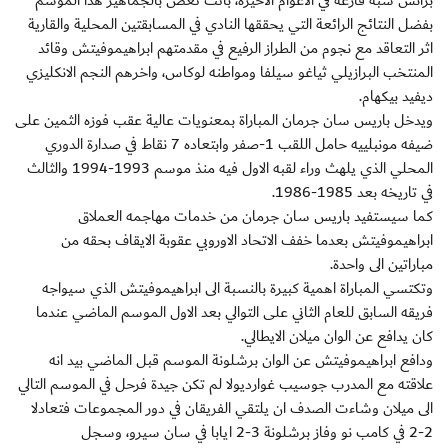
برانس شبه فارغة في الاعوام الاخيرة، باتت تغص بالجماهير هذا الموسم
بفضل النتائج الرائعة التي يحققها النادي في المسابقتين المحلية والقارية
اثر التعاقد مع نجوم من الطراز الرفيع في مقدمتهم ابراهيموفيتش وقائد
المنتخب البرازيلي ثياغو سيلفا ومواطنه لوكاس، واخرهم النجم الانكليزي
ديفيد بيكهام.
ويدخل باريس سان جرمان المباراة بمعنويات عالية عقب فوزه الثمين على
ضيفه مونبلييه حامل اللقب 1-صفر وابتعاده 7 نقاط في صدارة الدوري
المحلي الذي يلهث وراء لقبه الاول فيه منذ موسم 1993-1994 والثالث
في تاريخه بعد 1985-1986.
كما سيستفيد باريس سان جرمان من خدمات مهاجمه العملاق
ابراهيموفيتش بعدما خفف الاتحاد الاوروبي عقوبة الايقاف بحقه من
مباراتين الى واحدة.
وتكتسي المباراة اهمية كبيرة بالنسبة الى ابراهيموفيتش الذي سيواجه
فريقه السابق للعام الثاني على التوالي بعد الاول الموسم الماضي عندما
كان يدافع عن الوان ميلان الايطالي.
ودافع ابراهيموفيتش عن الوان برشلونة الموسم قبل الماضي بيد انه
علاقته مع المدرب جوسيب غوارديولا لم تكن جيدة فرحل في الموسم التالي
الى ميلان وشاءت الصدف ان يلتقي الفريقان في دور المجموعات فتعادلا
2-2 في كامب نو وفاز برشلونة 3-2 ايابا في سان سيرو، وسجل