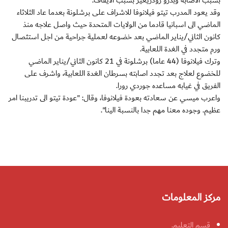
بسبب الاصابة وبدرو رودريغيز بسبب الايقاف.
وقد يعود المدرب تيتو فيلانوفا للاشراف على برشلونة بعدما عاد الثلاثاء
الماضي الى اسبانيا قادما من الولايات المتحدة حيث واصل علاجه منذ
كانون الثاني/يناير الماضي بعد خضوعه لعملية جراحية من اجل استئصال
ورم متجدد في الغدة اللعابية.
وترك فيلانوفا (44 عاما) برشلونة في 21 كانون الثاني/يناير الماضي
للخضوع لعلاج بعد تجدد اصابته بسرطان الغدة اللعابية، واشرف على
الفريق في غيابه مساعده جوردي رورا.
واعرب ميسي عن سعادته بعودة فيلانوفا، وقال: "عودة تيتو الى تدريبنا امر
عظيم. وجوده معنا مهم جدا بالنسبة الينا".
مركز المعلومات
قسم التعليم.