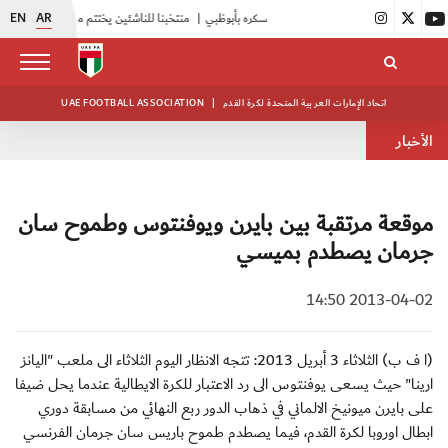
EN
AR
|
منتخبنا للناشئين يختتم معسكره الخارجي في صربيا
اتحاد الإمارات العربية المتحدة لكرة القدم
|
UAE FOOTBALL ASSOCIATION
الأخبار
موقعة مرتقبة بين بايرن ويوفنتوس وطموح سان
جرمان يصطدم بميسي
2013-04-02 14:50
(ا ف ب) الثلاثاء 3 أبريل 2013: تتجه الانظار اليوم الثلاثاء الى ملعب "اليانز
ارينا" حيث يسعى يوفنتوس الى رد الاعتبار للكرة الايطالية عندما يحل ضيفا
على بايرن ميونيخ الالماني في ذهاب الدور ربع النهائي من مسابقة دوري
ابطال اوروبا لكرة القدم، فيما يصطدم طموح باريس سان جرمان الفرنسي