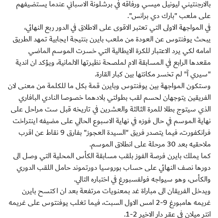
بالارجنتيني ليونيل ميسي ورفاقه في برشلونة الاسباني عندما يستضيفهم
على ملعب "بارك دي برانس".
في المواجهة الاولى التي تعتبر الاقوى على الاطلاق في الدور ربع النهائي،
يبحث يوفنتوس عن العودة من ملعب بايرن بنتيجة ايجابية تمهد الطريق
امامه لكي يرد الاعتبار للكرة الايطالية التي خسرت الموسم الماضي
مقعدها الرابع في المسابقة الام لملصحة نظيرتها الالمانية، ويؤكد ان اندية
"سيري آ" لم تخسر مكانتها بين كبار القارة.
وستكون المواجهة بين يوفنتوس وبايرن قمة بكل ما للكلمة من معنى لان
الفريقين يتوجهان لحسم لقب بطولتي بلادهما خصوصا النادي البافاري
الذي سيتوج بطلا للمرة الثالثة والعشرين في تاريخه قبل ست مراحل على
نهاية الموسم في حال فوزه في نهاية الاسبوع الحالي على مضيفه اينتراخت
فرانكفورت، فيما يتصدر فريق "السيدة العجوز" بفارق 9 نقاط عن اقرب
ملاحقيه بعد 30 مرحلة على انطلاق الموسم.
كما يملك بايرن فرصة الفوز بلقب مسابقة الكأس المحلية التي وصل الى
دورها نصف النهائي على حساب بوروسيا دورتموند حامل اللقب الدوري
والكأس، وهو سيواجه فولفسبورغ في اختباره التالي.
ويدخل الفريقان الى مباراة غد بمعنويات مرتفعة بعد ان اكتسح بايرن
غريمه هامبورغ 9-2 امس الاول السبت، فيما تغلب يوفنتوس على غريمه
انتر ميلان في عقر دار الاخير 2-1.