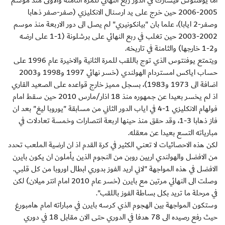
اما يوفنتوس فيشارك في الدور ربع النهائي للمرة الثامنة والاولى منذ موسم
2005-2006 حين خرج على يد ارسنال الانكليزي (صفر-صفر ذهابا
وصفر-2 ايابا)، علما بان "بيانكونيري" لم يصل الى دور الاربعة منذ موسم
2002-2003 حين تغلب في ربع النهائي على برشلونة (1-1 على ارضه
و2-1 خارجها) والثامنة في تاريخه.
ويتمتع يوفنتوس الذي توج باللقب للمرة الثانية والاخيرة عام 1996 على
حساب اياكس امستردام الهولندي (خسر نهائي 1997 و1998 و2003
اضافة الى 1973 و1983)، بسجل مميز خارج قواعده على الصعيد القاري
اذ لم يخسر بعيدا عن جمهوره منذ 18 اذار/مارس 2010 حين سقط امام
فولهام الانكليزي 1-4 في اياب الدور الثاني من مسابقة "يوروبا ليغ" بعد ان
فاز ذهابا 3-1، وقد حقق منذ حينها اربعة انتصارات وخمسة تعادلات في
مبارياته التسع بعيدا عن معقله.
لكن هذه الاحصائيات لا تعني الكثير في كرة القدم اذ ان ارضية الملعب تحدد
من الافضل والهولندي اريين روبن من النجوم الذين يأملون ان يكون بايرن
الافضل في هذه المواجهة "لاني اريد الفوز بدوري ابطال اوروبا من كل قلبي.
وصلت الى النهائي مرتين مع بايرن (خسر عام 2010 امام انتر ميلان) لكن
في مرحلة ما تريد بكل بساطة الفوز باللقب".
وستكون المواجهة بين الهجوم الذي كرسه بايرن في مباراته امام هامبورغ
حيث رفع رصيده الى 78 هدفا في الدوري حتى الان مقابل 18 في دوري