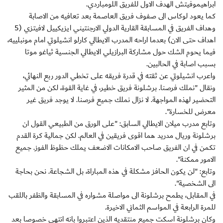
ابراهيموفيتش الهدف الاول للفريق اللومباردي.
كما يعود لوكاس الى صفوف فريق العاصمة بعد تعافيه من الاصابة
وهداف الفريق في المسابقة القارية الدولي الارجنتيني ايزيكييل لافيتزي (5
اهداف حتى الان) بعدما اراحه المدرب الايطالي كارلو انشيلوتي امام مونبلييه،
فيما يحوم الشك حول مشاركة البرازيلي الايطالي الجنسية ثياغو موتا
بسبب اصابة في الحالبين.
واعرب انشيلوتي عن ثقته في قدرة فريقه على تخطي الدور ربع النهائي،
ونقال "نملك فرصنا. برشلونة فريق خطير، في غاية القوة، لكن من المثير
التحضير لهذه المواجهة. لا نزال نملك جميع فرصنا. لا يوجد فريق غير
معرض للخسارة".
وتابع مدرب ميلان الايطالي السابق: "على الورق من الطبيعي القول ان
برشلونة وريال مدريد هما اقوى فريقين في العالم. لكن جمالية كرة القدم
تكمن في ان الفريق صاحب الامكانات الاضعف يملك حظوظ الفوز. جميع
الامور ممكنة".
وتابع: "لن يكون الحافز مشكلة في هذه المباراة، بل الشجاعة. نحن بحاجة
الى الشخصية".
في المقابل، يطمح برشلونة الى مواصلة مشواره في المسابقة والظفر باللقب
للمرة الرابعة في المواسم الثماني الاخيرة.
وكان برشلونة اسكت جميع منتقديه الذين اعتبروا بانه انتهى خصوصا بعد