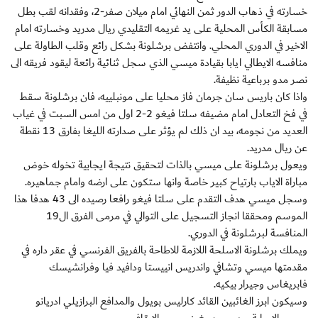
خسارته في ذهاب الدور ثمن النهائي امام ميلان صفر-2، وفقدانه لقب بطل
مسابقة الكأس المحلية على يد غريمه التقليدي ريال مدريد وخسارته امام
الاخير في الدوري المحلي. وانتفض برشلونة بشكل رائع وقلب الطاولة على
منافسه الايطالي ايابا بقيادة ميسي الذي سجل ثنائية رائعة ليقود فريقه الى
نصر مدو برباعية نظيفة.
واذا كان باريس سان جرمان فاز محليا على مونبلييه، فان برشلونة سقط
في فخ التعادل امام مضيفه سلتا فيغو 2-2 اول من امس السبت في غياب
العديد من نجومه، بيد ان ذلك لم يؤثر على صدارته الليغا بفارق 13 نقطة
عن ريال مدريد.
ويعول برشلونة على ميسي بالذات لتحقيق نتيجة ايجابية تخوله خوض
مباراة الاياب بارتياح كبير خاصة وانها ستكون على ارضه وامام جماهيره.
وسجل ميسي هدف التقدم على سلتا فيغو رافعا رصيده الى 43 هدفا هذا
الموسم ومحققا انجاز التسجيل على التوالي في مرمى الفرق ال19
المنافسة لبرشلونة في الدوري.
ويملك برشلونة الاسلحة اللازمة للاطاحة بالفريق الفرنسي في عقر داره في
مقدمتها ميسي وتشافي واندريس انييستا ودافيد فيا وفرانشيسك
فابريغاس وجيرار بيكيه.
وسيكون ابرز الغائبين القائد كارليس بويول والمدافع البرازيلي ادريانو