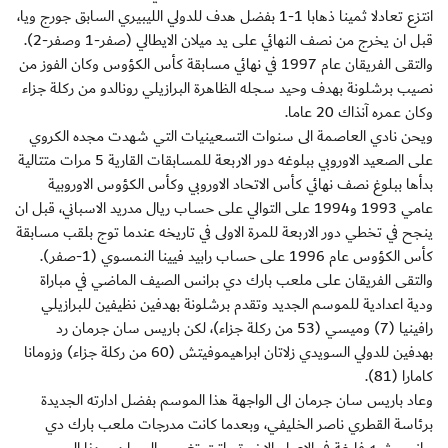
انتزع تعادلا ثمينا ذهابا 1-1 بفضل هدف للدولي الليبيري السابق جورج ويا،
قبل ان يخرج من نصف النهائي على يد ميلان الايطالي (صفر-1 وصفر-2).
والتقى الفريقان عام 1997 في نهائي مسابقة كأس الكؤوس وكان الفوز من
نصيب برشلونة بهدف وحيد سجله الظاهرة البرازيلي رونالدو من ركلة جزاء
وكان عمره آنذاك 20 عاما.
ويحن نادي العاصمة الى سنوات التسعينيات التي شهدت مجده الكروي
على الصعيد الاوروبي ببلوغه دور الاربعة للمسابقات القارية 5 مرات متتالية
بدأها ببلوغ نصف نهائي كأس الاتحاد الاوروبي وكأس الكؤوس الاوروبية
عامي 1993 و1994 على التوالي على حساب ريال مدريد الاسباني، قبل ان
ينجح في تخطي دور الاربعة للمرة الاولى في تاريخه عندما توج بلقب مسابقة
كأس الكؤوس عام 1996 على حساب رابيد فيينا النمسوي (1-صفر).
والتقى الفريقان على ملعب بارك دي برانس الصيف الماضي في مباراة
ودية اعدادية للموسم الجديد وتقدم برشلونة بهدفين نظيفين للبرازيلي
رافينيا (7) وميسي (53 من ركلة جزاء)، لكن باريس سان جرمان رد
بهدفين للدولي السويدي زلاتان ابراهيموفيتش (60 من ركلة جزاء) وزومانا
كامارا (81).
وعاد باريس سان جرمان الى الواجهة هذا الموسم بفضل ادارته الجديدة
برئاسة القطري ناصر الخليفي، وبعدما كانت مدرجات ملعب بارك دي