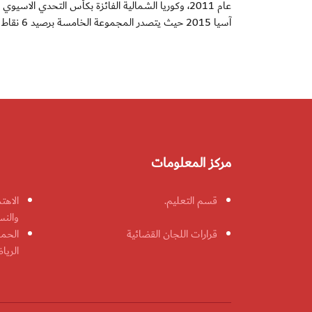
عام 2011، وكوريا الشمالية الفائزة بكأس التحدي الا
آسيا 2015 حيث يتصدر المجموعة الخامسة برصيد 6 نقاط من فوزين على فيتنام واوزبكستان (2- 1) على التولي.
مركز المعلومات
قسم التعليم.
الاهت
والنس
قرارات اللجان القضائية
الحمل
الريا