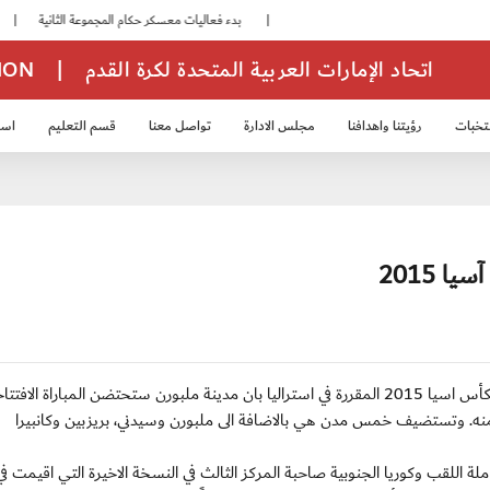
|
بدء فعاليات معسكر حكام المجموعة الثانية
|
انطلاق منافسات بطولة النخبة لحرس الرئاسة
اتحاد الإمارات العربية المتحدة لكرة القدم
|
TION
تخبات
رؤيتنا واهدافنا
مجلس الادارة
تواصل معنا
قسم التعليم
استر
خب الشباب 2007
منتخب الناشئين 2008
منتخب الناشئين 2010
منتخب الناشئي
 2015
ير 2015، على ان تقام المباراة النهائية في سيدني في 31 منه. وتستضيف خمس مدن هي بالاضافة الى ملبورن وسيدني، بريزبين وكانبيرا
حاملة اللقب وكوريا الجنوبية صاحبة المركز الثالث في النسخة الاخيرة التي اقيمت ف