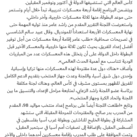
كأس العالم التي تستضيفها الدولة في أكتوبر ونوفمبر المقبلين.
ويتضمن البرنامج إقامة أربعة معسكرات تدريبية، تبدأ خلال أيام وتستمر
حتى موعد البطولة، منها ثلاثة معسكرات خارجية، وآخر داخلي،
واستعرضت اللجنة التقرير المقدم من راشد عامر منذ توليه المهمة حتى
نهاية المعسكرات الأربعة استعداداً للمونديال. وقال عبيد سالم الشامسي
في تصريحات صحافية: «طلب عامر إقامة أربعة معسكرات من أجل توفير
أفضل إعداد للفريق، بحيث تكون ثلاثة منها خارجية، والمعسكر الأخير قبل
البطولة داخل الدولة، على أن يتخلل هذه المعسكرات عدد من المباريات
الودية تتناسب مع أهمية الحدث العالمي».
وأضاف «هناك دول عدة مقترحة لهذه المعسكرات، منها تركيا وإسبانيا،
وإحدى دول شرق آسيا، واللجنة وعدت جهاز المنتخب بتقديم الدعم الكامل
للفريق للظهور بمستوى مشرف في كأس العالم، وهناك لجنة مكلفة
برئاسة عضو اللجنة راشد الزعابي، لمتابعة مراحل الإعداد، والتنسيق ما بين
اللجنة واتحاد الكرة وجهاز المنتخب».
وتابع «اطلعت اللجنة أيضاً على برنامج إعداد منتخب مواليد ‬98، المقدم
من المدرب بدر صالح، والمقترحات للمرحلة المقبلة، التي ستشهد
المشاركة في بطولة الخليج للناشئين وبطولة غرب آسيا بفلسطين في
أغسطس المقبل. بالإضافة إلى تصفيات أمم آسيا في سبتمبر المقبل،
وتمت الموافقة على طلب المدرب بإقامة معسكرين أحدهما داخلي والآخر