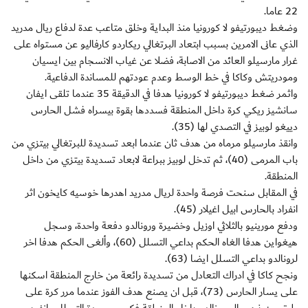
22 عاما.
وضغط ديبورتيفو لا كورونيا منذ البداية وخلق متاعب عدة لدفاع ريال مدريد
الذي عانى الامرين بسبب ابتعاد البرتغالي ريكاردو كارفاليو عن مستواه على
غرار مارسيلو العائد من الاصابة، فضلا عن غياب الانسجام بين ايسيان
ومودريتش وكاكا في خط الوسط وعدم عودتهم للمساندة الدفاعية.
واثمر ضغط ديبورتيفو لا كورونيا هدفا في الدقيقة 35 عندما تلقى ايفان
سانشيز ريكي كرة داخل المنطقة فسددها بقوة بيسراه فشل الحارس
دييغو لوبيز في التصدي لها (35).
وانقذ مارسيلو مرماه من هدف ثان عندما ابعد تسديدة للبرتغالي بيتزي من
باب المرمى (40)، ثم تدخل لوبيز ببراعة لابعاد تسديدة بيتزي من داخل
المنطقة.
في المقابل سنحت فرصة واحدة لريال مدريد اهدرها خوسيه كايخون اثر
انفراد بالحارس ابيل اغيلار (45).
ودفع مورينيو بالثلاثي اوزيل وخضيرة ورونالدو دفعة واحدة، وسجل
هيغواين هدفا الغاه الحكم بداعي التسلل (60)، وألغى الحكم هدفا اخر
لرونالدو بداعي التسلل ايضا (63).
ونجح كاكا في ادراك التعادل من تسديدة رائعة من خارج المنطقة اسكنها
على يسار الحارس (73)، قبل ان يصنع هدف الفوز عندما مرر كرة على