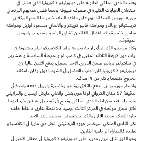
وقلب النادي الملكي الطاولة على ديبورتيفو لا كورونيا الذي فشل في
استغلال الغيابات الكثيرة في صفوف ضيوفه بعدما فضل مدربهم البرتغالي
جوزيه مورينيو الاحتفاظ بهم على مقاعد البدلاء خصوصا النجم البرتغالي
كريستيانو رونالدو ومواطنه فابيو كوينتراو والالماني مسعود اوزيل ومواطنه
سامي خضيرة بالاضافة الى الغائبين تشابي الونسو وسيرجيو راموس
الموقوف.
وكاد مورينيو الذي ارتأى اراحة نجومه ترقبا للكلاسيكو امام برشلونة في
اياب دور الاربعة الثلاثاء المقبل في كامب نو والمرحلة السادسة والعشرين
في سانتياغو برنابيو ضمن الدوري الاحد المقبل، يدفع الثمن غاليا لان
ديبورتيفو لا كورونيا كان الطرف الافضل في الشوط الاول وكان بامكانه
الخروج متقدما باكثر من 4 اهداف.
واضطر مورينيو الى الدفع بالثلاثي رونالدو وخضيرة واوزيل دفعة واحدة في
الدقيقة 57 مكان الكرواتي لوكا مورديتش والغاني مايكل ايسيان والبرازيلي
مارسيلو، فتحسن اداء النادي الملكي ونجح في تسجيل هدفين خرجا بهما
فائزا معززا موقعه في المركز الثالث برصيد 52 نقطة بفارق 3 نقاط خلف
جاره اتلتيكو مدريد الثاني والذي يستضيف اسبانيول غدا الاحد.
لكن النادي الملكي سيخسر جهود الارجنتيني انخل دي ماريا في الكلاسيكو
لطرده فالمباراه اثر تلقيه انذارين.
وهو الفوز الثاني لريال مدريد على ديبورتيفو لا كورونيا في معقل الاخير في