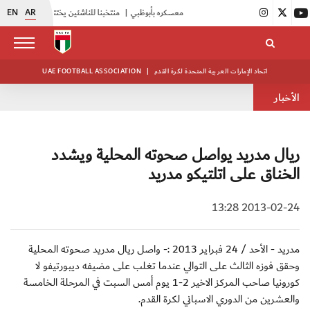
EN
AR
|
أبيض الشباب يواصل تدريباته في معسكره بأبوظبي
|
منتخبنا للناشئين يختتم معسكره الخارجي في صربيا
اتحاد الإمارات العربية المتحدة لكرة القدم
|
UAE FOOTBALL ASSOCIATION
الأخبار
ريال مدريد يواصل صحوته المحلية ويشدد
الخناق على اتلتيكو مدريد
2013-02-24 13:28
مدريد - الأحد / 24 فبراير 2013 :- واصل ريال مدريد صحوته المحلية
وحقق فوزه الثالث على التوالي عندما تغلب على مضيفه ديبورتيفو لا
كورونيا صاحب المركز الاخير 2-1 يوم أمس السبت في المرحلة الخامسة
والعشرين من الدوري الاسباني لكرة القدم.