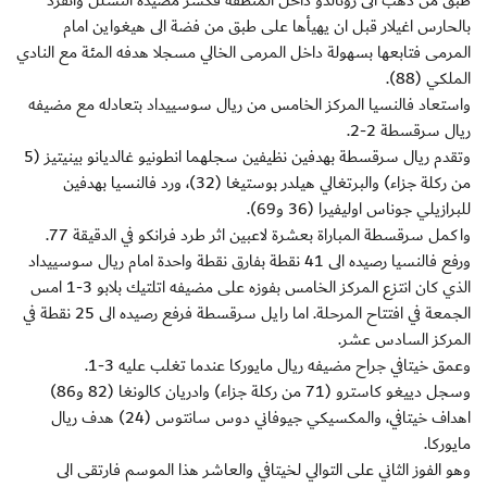
طبق من ذهب الى رونالدو داخل المنطقة فكسر مصيدة التسلل وانفرد
بالحارس اغيلار قبل ان يهيأها على طبق من فضة الى هيغواين امام
المرمى فتابعها بسهولة داخل المرمى الخالي مسجلا هدفه المئة مع النادي
الملكي (88).
واستعاد فالنسيا المركز الخامس من ريال سوسييداد بتعادله مع مضيفه
ريال سرقسطة 2-2.
وتقدم ريال سرقسطة بهدفين نظيفين سجلهما انطونيو غالديانو بينيتيز (5
من ركلة جزاء) والبرتغالي هيلدر بوستيغا (32)، ورد فالنسيا بهدفين
للبرازيلي جوناس اوليفيرا (36 و69).
واكمل سرقسطة المباراة بعشرة لاعبين اثر طرد فرانكو في الدقيقة 77.
ورفع فالنسيا رصيده الى 41 نقطة بفارق نقطة واحدة امام ريال سوسييداد
الذي كان انتزع المركز الخامس بفوزه على مضيفه اتلتيك بلابو 3-1 امس
الجمعة في افتتاح المرحلة. اما رايل سرقسطة فرفع رصيده الى 25 نقطة في
المركز السادس عشر.
وعمق خيتافي جراح مضيفه ريال مايوركا عندما تغلب عليه 3-1.
وسجل دييغو كاسترو (71 من ركلة جزاء) وادريان كالونغا (82 و86)
اهداف خيتافي، والمكسيكي جيوفاني دوس سانتوس (24) هدف ريال
مايوركا.
وهو الفوز الثاني على التوالي لخيتافي والعاشر هذا الموسم فارتقى الى