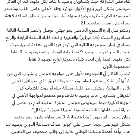
لقاء فض الشراكة حيث يتساويان برصيد 6 نقاط لكل منهما كما أن الفائز
سيضمن بشكل كبير بلوغ الأدوار النهائية رفقة الأهلي حامل اللقب ومتصدر
المجموعة الذي تنتظره مواجهة سهلة أمام دبا الحصن تنطلق الساعة 4:45
مساء على نفس الملعب. 21
وستتواصل إثارة الاسبوع الخامس بمواجهتي الوصل والنصر الساعة الثالثة
مساء يوم السبت (16 فبراير) والفجيرة واتحاد كلباء الساعة الرابعة والربع
مساء في إطار المجموعة الثانية التي تبدو فيها الأمور معقدة نسبيا، حيث
يتصدر النصر الترتيب برصيد 9 نقاط يليه الوصل والفجيرة برصيد 6 نقاط
لكل منهما، فيما يأتي اتحاد كلباء بالمركز الرابع برصيد 3 نقاط.
المجموعة الأولى
تنصب الأنظار في المجموعة الأولى على مواجهة عجمان والشباب التي من
شأنها أن تشكل منعرجا هاما وتحدد هوية الفريق الذي سيرافق الأهلي
للأدوار النهائية، ويشكل هذا اللقاء مسألة حياة أو موت للشباب كون
الفريقان يتساويان حاليا برصيد 6 نقاط، وهو مدعمو لمواجهة الأهلي في
الجولة الأخيرة فيما سيخوض عجمان المباراة المقبلة أمام دبا حصن في
مباراة تبدو نقاطها الثلاث مضمونة نسبيا للفريق "البرتقالي".
وكان عجمان قد تفوق ذهابا بنتيجة 4-3 بعد مباراة مثيرة، وهو يعتمد
بشكل كبير على نجمه حسن علي "بولو" هداف مسابقة الدوري برصيد 13
هدفا وأحد أعمدة منتخبنا الوطني حاليا، إلى جانب مجموعة من اللاعبين،