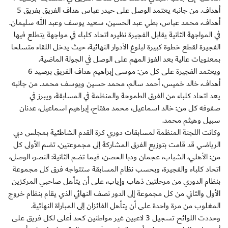
أهداف. من جانبه يعتمد الوصل على حيدر عباس هداف الفريق بفريق 5
أهداف، محمد عباس، بطي عبد الحسين، سعيد يوسف وعبد الله سليمان.
في المواجهة الثانية يقابل الفجيرة نظيره اتحاد كلباء في مواجهة يتطلع فيها
الفجيرة لقطع خطوة كبيرة لبلوغ الأدوار النهائية، حيث يدخل اللقاء متسلحا
بمعنويات عالية بعد الفوز المهم على الوصل في الجولة الماضية.
ويعتمد الفجيرة على كل من: موسى إبراهيم هداف الفريق برصيد 6
أهداف، خالد خميس، أحمد سالم، محمد حسين ويوسف محمد. من جانبه
يعد اتحاد كلباء من الفرق الطموحة والمنظمة في المسابقة، ويبرز في
صفوفه كل من: خالد اسماعيل، محمد مفتاح، إبراهيم اسماعيل، عدنان
سبيل وهيثم محمد.
وكانت اللجنة المنظمة لمسابقات دوري كرة القدم الشاطئية بمجلس دبي
الرياضي قد قامت بتوزيع الفرق المشاركة إلى مجموعتين، تضم الأولى كل
من: الأهلي، الشباب، عجمان ودبا الحصن، فيما تضم الثانية: النصر، الوصل،
اتحاد كلباء والفجيرة، وبحسب نظام المسابقة ستتواجه فرق كل مجموعة
بنظام الدوري من مرحلتين ذهاب وإياب، على أن يتأهل صاحبي المركزين
الأول والثاني من كل مجموعة إلى الدور نصف النهائي الذي يقام بنظام خروج
المغلوب من مرة واحدة على أن يتأهل الفائزان إلى المباراة النهائية.
وحددت اللوائح تسجيل 3 لاعبين غير مواطنين كحد أعلى لكل فريق على