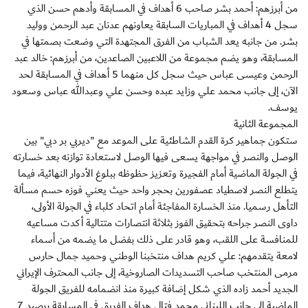
من أبرزهم: أحمد بشر صاحب 6 أهداف في المسابقة وأدهم حسن الذي
سجل 4 أهداف في المباريات السابقة يعاونهم عدنان عبد الرحمن ووليد
بشر. من جانبه يعد الشباب من الفرق المجتهدة التي وضعت بصمتها في
المسابقة، وهو يضم مجموعة من اللاعبين الصاعدين، من أبرزهم: خالد عبد
الرحمن وعيسى عباس حيث سجل كل منهما 5 أهداف في المسابقة لحد
الآن، إلى جانب محمد علي وزايد عبده وحسن علي وعبدالله عباس وسعود
يوسف.
المجموعة الثانية
ستكون جماهير كرة القدم الشاطئية على الموعد مع "ديربي بر دبي" بين
الوصل والنصر في مواجهة يسعى فيها الوصل لاستعادة توازنه بعد خسارته
في الجولة الماضية أمام الفجيرة وتعزيز حظوظه ببلوغ الأدوار النهائية، فيما
يتطلع النصر لاصطياد عصفورين بحجر واحد حيث يعني فوزه حسم مسألة
التأهل رسميا. منذ الخسارة المفاجئة أمام اتحاد كلباء في الجولة الأولى،
داوى النصر جراحه بتحقيق الفوز بثلاثة انتصارات متتالية أكدت مساعيه
للمنافسة على اللقب، وهو قادر على ذلك بفضل ما يضمه من أسماء
لامعة يتقدمهم: علي كريم هداف منتخبنا الوطني وحميد جمال حارس
مرمى المنتخب صاحب التسديدات الصاروخية، إلى جانب المحترف الإيراني
الجديد أحمد زاده الذي شكل إضافة كبيرة منذ انضمامه للفريق الجولة
الماضية إلى جانب اللبناني محمد فتال هداف الفريق في المسابقة برصيد 7