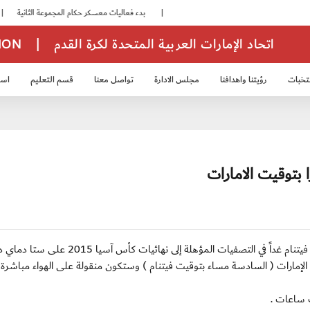
|
بدء فعاليات معسكر حكام المجموعة الثانية
|
اتحاد الإمارات العربية المتحدة لكرة القدم
|
TION
تخبات
رؤيتنا واهدافنا
مجلس الادارة
تواصل معنا
قسم التعليم
استر
خب الشباب 2007
منتخب الناشئين 2008
منتخب الناشئين 2010
منتخب الناشئي
ا بتوقيت الامارات
الثلاثاء / 5 فبراير 2013 :- تقام مباراة منتخبنا الوطني أمام فيتنام غداً في التصفيات المؤهلة إلى نهائيات كأس آسيا 
ت الإمارات ( السادسة مساء بتوقيت فيتنام ) وستكون منقولة على الهواء مباشرة 
ث ساعات .