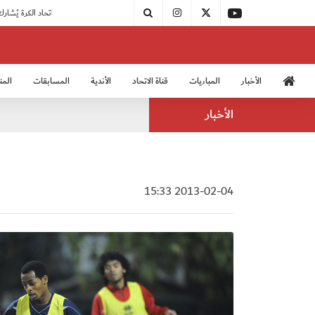
|
مودرن سبورت يُتوج بطلًا لدوري الدرجة الثالثة
|
اتحاد الكرة يُشارك في الكونغرس الآسيوي الـ 36
الأخبار
المباريات
قناة الاتحاد
الأندية
المسابقات
المن
منتخب الشباب 2005
منت
الأخبار
2013-02-04 15:33