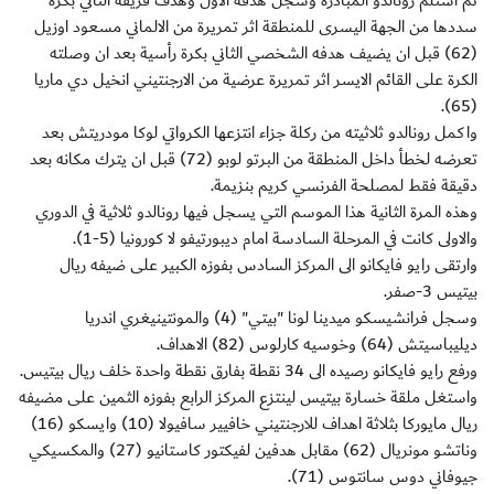
ثم استلم رونالدو المبادرة وسجل هدفه الاول وهدف فريقه الثاني بكرة
سددها من الجهة اليسرى للمنطقة اثر تمريرة من الالماني مسعود اوزيل
(62) قبل ان يضيف هدفه الشخصي الثاني بكرة رأسية بعد ان وصلته
الكرة على القائم الايسر اثر تمريرة عرضية من الارجنتيني انخيل دي ماريا
(65).
واكمل رونالدو ثلاثيته من ركلة جزاء انتزعها الكرواتي لوكا مودريتش بعد
تعرضه لخطأ داخل المنطقة من البرتو لوبو (72) قبل ان يترك مكانه بعد
دقيقة فقط لمصلحة الفرنسي كريم بنزيمة.
وهذه المرة الثانية هذا الموسم التي يسجل فيها رونالدو ثلاثية في الدوري
والاولى كانت في المرحلة السادسة امام ديبورتيفو لا كورونيا (5-1).
وارتقى رايو فايكانو الى المركز السادس بفوزه الكبير على ضيفه ريال
بيتيس 3-صفر.
وسجل فرانشيسكو ميدينا لونا "بيتي" (4) والمونتينيغري اندريا
ديليباسيتش (64) وخوسيه كارلوس (82) الاهداف.
ورفع رايو فايكانو رصيده الى 34 نقطة بفارق نقطة واحدة خلف ريال بيتيس.
واستغل ملقة خسارة بيتيس لينتزع المركز الرابع بفوزه الثمين على مضيفه
ريال مايوركا بثلاثة اهداف للارجنتيني خافيير سافيولا (10) وايسكو (16)
وناتشو مونريال (62) مقابل هدفين لفيكتور كاستانيو (27) والمكسيكي
جيوفاني دوس سانتوس (71).