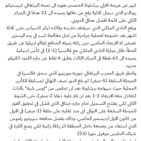
كبير عن غريمه الازلي برشلونة المتصدر، بفوزه الى نجمه البرتغالي كريستيانو
رونالدو الذي سجل ثلاثية رفع من خلالها رصيده الى 21 هدفا في المركز
الثاني على لائحة افضل هدافي الدوري.
ورفع النادي الملكي الذي سيفتقد حارسه وقائده ايكر كاسياس حتى ثلاثة
اشهر بعد خضوعه لعملية جراحية من اجل معالجة كسر في يده اليسرى
تعرض له الاربعاء الماضي حين ركله زميله المدافع ارفالو اربيلوا عن طريق
الخطأ خلال مباراة النادي الملكي مع فالنسيا (1-1) في كأس اسبانيا،
رصيده الى 43 نقطة في المركز الثالث بفارق 4 نقاط عن جاره اللدود اتلتيكو
مدريد.
وانتظر فريق المدرب البرتغالي جوزيه مورينيو الذي سحق فالنسيا في
المرحلة السابقة (5-صفر) ثم بلغ الدور نصف النهائي لمسابقة الكأس
المحلية حيث سيواجه برشلونة بعد ان تخلص من "لوس شيه" بالذات
(تعادل معه الاربعاء 1-1 بعد ان فاز عليه ذهابا 2-صفر)، حتى الشوط
الثاني لكي يفتتح التسجيل امام جاره خيتافي الذي فشل في تحقيق الفوز
للمرحلة السابعة على التوالي اي منذ تغلبه على ملقة (1-صفر) في الاول
من كانون الاول/ديسمبر الماضي، وذلك بفضل مدافعه سيرخيو راموس
الذي استفاد من معمعة داخل المنطقة اثر ركلة ركنية لكي يضع الكرة في
شباك الحارس ميغيل مويا (53).