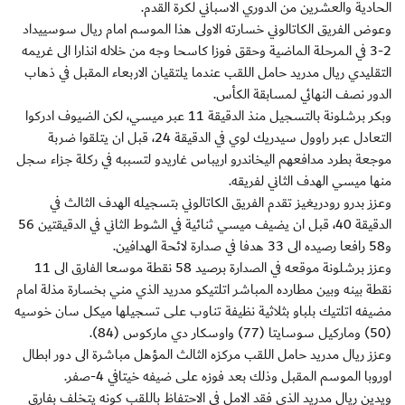
الحادية والعشرين من الدوري الاسباني لكرة القدم.
وعوض الفريق الكاتالوني خسارته الاولى هذا الموسم امام ريال سوسييداد
2-3 في المرحلة الماضية وحقق فوزا كاسحا وجه من خلاله انذارا الى غريمه
التقليدي ريال مدريد حامل اللقب عندما يلتقيان الاربعاء المقبل في ذهاب
الدور نصف النهائي لمسابقة الكأس.
وبكر برشلونة بالتسجيل منذ الدقيقة 11 عبر ميسي، لكن الضيوف ادركوا
التعادل عبر راوول سيدريك لوي في الدقيقة 24، قبل ان يتلقوا ضربة
موجعة بطرد مدافعهم اليخاندرو اريباس غاريدو لتسببه في ركلة جزاء سجل
منها ميسي الهدف الثاني لفريقه.
وعزز بدرو رودريغيز تقدم الفريق الكاتالوني بتسجيله الهدف الثالث في
الدقيقة 40، قبل ان يضيف ميسي ثنائية في الشوط الثاني في الدقيقتين 56
و58 رافعا رصيده الى 33 هدفا في صدارة لائحة الهدافين.
وعزز برشلونة موقعه في الصدارة برصيد 58 نقطة موسعا الفارق الى 11
نقطة بينه وبين مطارده المباشر اتلتيكو مدريد الذي مني بخسارة مذلة امام
مضيفه اتلتيك بلباو بثلاثية نظيفة تناوب على تسجيلها ميكل سان خوسيه
(50) وماركيل سوسايتا (77) واوسكار دي ماركوس (84).
وعزز ريال مدريد حامل اللقب مركزه الثالث المؤهل مباشرة الى دور ابطال
اوروبا الموسم المقبل وذلك بعد فوزه على ضيفه خيتافي 4-صفر.
ويدين ريال مدريد الذي فقد الامل في الاحتفاظ باللقب كونه يتخلف بفارق