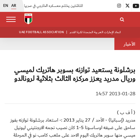
EN
AR
|
منتخبنا للناشئين يختتم معسكره الخارجي في صربيا
|
اتحاد الكرة يُنظم ورشة عمل للمراقبين المعتمدين
اتحاد الإمارات العربية المتحدة لكرة القدم
|
UAE FOOTBALL ASSOCIATION
الأخبار
برشلونة يستعيد توازنه بسوبر هاتريك لميسي
وريال مدريد يعزز مركزه الثالث بثلاثية لرونالدو
2013-01-28 14:57
( أ ف ب )
مدريد (إسبانيا) - الأحد / 27 يناير 2013 :- استعاد برشلونة توازنه بفوز
ساحق على ضيفه اوساسونا 5-1 كان نصيب نجمه الارجنتيني ليونيل
ميسي منها سوبر هاتريك اليوم الاحد على ملعب كامب نو في المرحلة