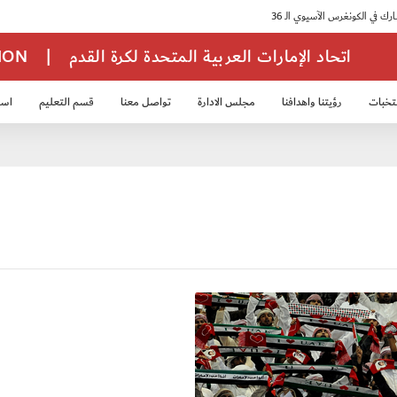
اتحاد الإمارات العربية المتحدة لكرة القدم
|
TION
تخبات
رؤيتنا واهدافنا
مجلس الادارة
تواصل معنا
قسم التعليم
استر
خب الشباب 2007
منتخب الناشئين 2008
منتخب الناشئين 2010
منتخب الناشئي