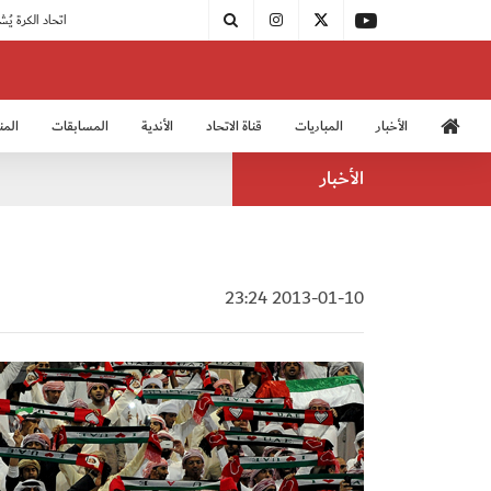
|
مودرن سبورت يُتوج بطلًا لدوري الدرجة الثالثة
|
اتحاد الكرة يُشارك في الكونغرس الآسيوي الـ 36
الأخبار
المباريات
قناة الاتحاد
الأندية
المسابقات
المن
منتخب الشباب 2005
منت
الأخبار
2013-01-10 23:24