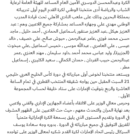
الكرة وعبدالمحسن الدوسري الأمين العام المساعد للهيئة العامة لرعاية
الشباب والرياضة أدى منتخبنا الوطني لكرة القدم اليوم أولى تدريباته
بمملكة البحرين وذلك على ملعب النادي الأهلي تحت قيادة المدرب
الوطني مهدي علي وجهازه المساعد بمشاركة جميع اللاعبين وهم : عبد
العزيز هيكل ,عبد العزيز صنقور ,اسماعيل الحمادي , أحمد خليل , ماجد
حسن, محمد فوزي ,عامر عبدالرحمن , حبوش صالح, علي خصيف , خالد
عيسى , علي العامري , عبدالله موسى , خميس اسماعيل ,علي مبخوت
(الجزيرة), وليد عباس, محمد أحمد ,داود سليمان , مهند العنزي ,عمر
عبدالرحمن, حبيب الفردان , حمدان الكمالي , سعيد الكثيري , إسماعيل
مطر .
ويستعد منتخبنا لخوض أولى مبارياته في دورة كأس الخليج العربي خليجي
21 السبت المقبل حين يواجه شقيقه المنتخب القطري في تمام الساعة
العاشرة والربع بتوقيت الإمارات على ستاد خليفة لحساب المجموعة
الأولى .
وحرص معالي الوزير على الالتقاء بأعضاء الجهازين الإداري والفني ولاعبي
بعد نهاية المران والتحدث معهم ، حيث حث اللاعبين على الظهور المشرف
في الدورة وتقديم المستوى الذي يليق بسمعة الكرة الإماراتية متمنياً
للفريق التوفيق في جميع مبارياته في الدورة . بدوره وجه سعادة يوسف
السركال رئيس اتحاد الإمارات لكرة القدم شكره لمعالي الوزير على تواجده