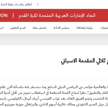
|
انطلاق منافسات بطولة النخبة لحرس الرئاسة
اتحاد الإمارات العربية المتحدة لكرة القدم
|
TION
تخبات
رؤيتنا واهدافنا
مجلس الادارة
تواصل معنا
قسم التعليم
استر
خب الشباب 2007
منتخب الناشئين 2008
منتخب الناشئين 2010
منتخب الناشئي
لاثي المقدمة الاسباني
ساط الكرة الاسبانية والعالمية مؤتمر دبي الرياضي الدولي السابع وما ستسفر عنه جلساته التي تق
ن الفكر والتطبيق"، نظرا لنجاح اللجنة المنظمة في استقطاب نجوم من ثلاثي أندية ال
 المتصدر ونجم الفريق العائد بعد غياب الفرنسي أيرك أبيدال، الكولومبي راديم
 جيل المدير التنفيذي ومالك غالبية أسهم النادي، والبرتغالي جوزيه مورينيو الم