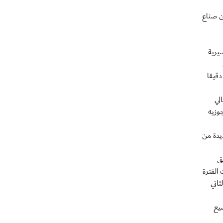
ن صناع
يرية
دقيقا
لي
وزيه
يدة من
ق
الفترة
 الثاني
اضيع