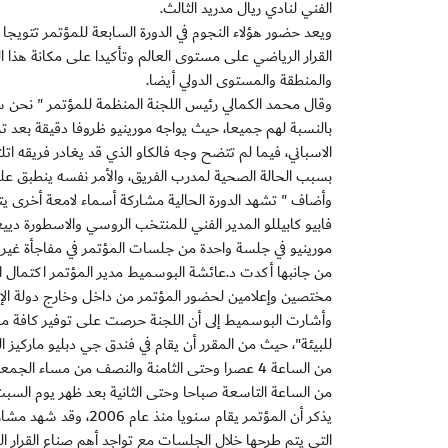
الفني لنادي ريال مدريد الثالث.
ويعد حضور هؤلاء النجوم في الدورة السابعة للمؤتمر تتويج
القرار الرياضي على مستوى العالم وتأكيدا على مكانة هذا الم
والمنطقة والمستوى الدولي أيضا.
وقال محمد الكمالي رئيس اللجنة المنظمة للمؤتمر " نحن س
الاسباني، فيما لم تتضح وجه فالكاو الذي قد يغادر فريقه اتل
بسبب الحالة الصحية لمدرب الفريق، والأمر نفسه ينطبق على أ
وأضاف " تشهد الدورة الحالية مشاركة أسماء لامعة أخرى يتقد
فابيو كابيللو المدير الفني للمنتخب الروسي والاسطورة ديي
مورينيو في جلسة واحدة من جلسات المؤتمر في مفاجأة غير
من جانبها أكدت د.عائشة البوسميط مدير المؤتمر اكتمال ا
مختصين وإعلامين لحضور المؤتمر من داخل وخارج دولة الإما
وأشارت البوسميط إلى أن اللجنة حرصت على توفير كافة م
للبيئة"، حيث من المقرر أن يقام في فندق جي دبليو ماركيز 
من الساعة التاسعة صباحا وحتى الثانية بعد ظهر يوم السبت 29 ديسمبر
يذكر أن المؤتمر يقام 
التي يتم طرحها خلال الجلسات مع تواجد أهم صناع القرار 