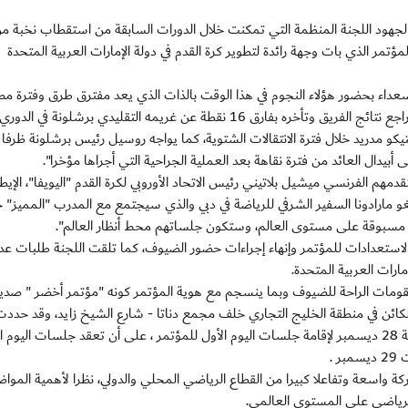
ا لجهود اللجنة المنظمة التي تمكنت خلال الدورات السابقة من استقطاب نخبة م
ؤتمر الذي بات وجهة رائدة لتطوير كرة القدم في دولة الإمارات العربية المتحدة
عداء بحضور هؤلاء النجوم في هذا الوقت بالذات الذي يعد مفترق طرق وفترة مص
بالنسبة لهم جميعا، حيث يواجه مورينيو ظروفا دقيقة بعد تراجع نتائج الفريق وتأخره بفارق 16 نقطة عن غريمه التقليدي برشلونة في الدوري
تيكو مدريد خلال فترة الانتقالات الشتوية، كما يواجه روسيل رئيس برشلونة ظرفا 
بيدال العائد من فترة نقاهة بعد العملية الجراحية التي أجراها مؤخرا".
مهم الفرنسي ميشيل بلاتيني رئيس الاتحاد الأوروبي لكرة القدم "اليويفا"، الإيطا
غو مارادونا السفير الشرفي للرياضة في دبي والذي سيجتمع مع المدرب "المميز" ج
 مسبوقة على مستوى العالم، وستكون جلساتهم محط أنظار العالم".
لاستعدادات للمؤتمر وإنهاء إجراءات حضور الضيوف، كما تلقت اللجنة طلبات عد
رات العربية المتحدة.
قومات الراحة للضيوف وبما ينسجم مع هوية المؤتمر كونه "مؤتمر أخضر " صدي
الكائن في منطقة الخليج التجاري خلف مجمع دناتا - شارع الشيخ زايد، وقد حددت 
من الساعة 4 عصرا وحتى الثامنة والنصف من مساء الجمعة 28 ديسمبر لإقامة جلسات اليوم الأول للمؤتمر ، على أن تعقد جلسات اليوم
 .
سنويا منذ عام 2006، وقد شهد مشاركة واسعة وتفاعلا كبيرا من القطاع الرياضي المحلي والدولي، نظرا لأهمية المو
الرياضي على المستوى العالمي.