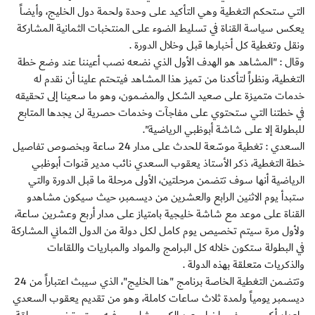
التي ستحكم التغطية وهي التأكيد على وحدة ولحمة دول الخليج، وأيضاً
يعكس سياسة القناة في تسليط الضوء على المنتخبات الثمانية المشاركة
ونقل وتغطية كل أخبارها قبل وخلال الدورة .
وقال : "المشاهد هو الهدف الأول الذي نضعه نصب أعيننا عند وضع خطة
التغطية، ونظراً لتأكدنا من تميز هذا المشاهد فيتحتم علينا أن نقدم له
خدمات متميزة على صعيد الشكل والمضمون، وهو ما سعينا إلى تحقيقه
في خطتنا التي ستحتوي على مفاجآت وخدمات حصرية لن يجدها المتابع
للبطولة إلا على شاشة أبوظبي الرياضية".
السعدي : تغطية موسّعة للحدث على مدار 24 ساعة وبخصوص تفاصيل
خطة التغطية، ذكر الأستاذ يعقوب السعدي نائب مدير قنوات أبوظبي
الرياضية أنها سوف تتضمن مرحلتين، الأولى مرحلة ما قبل الدورة والتي
ستبدأ يوم الاثنين الرابع والعشرين من ديسمبر، حيث سيكون مشاهدو
القناة على موعد مع شاشة خليجية بامتياز على مدار أربع وعشرين ساعة،
ولأول مرة سيتم تخصيص يوم كامل لكل دولة من الدول الثماني المشاركة
في البطولة ستكون خلاله كل البرامج والمواد والمباريات واللقاءات
والذكريات متعلقة بهذه الدولة .
وتتضمن التغطية الخاصة برنامج "هنا الخليج"، الذي سيبث اعتباراً من 24
ديسمبر يومياً ولمدة ثلاث ساعات كاملة، وهو من تقديم يعقوب السعدي