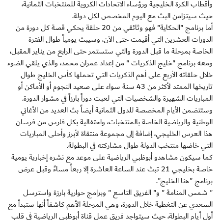
وأقطاب الكرة الخليجية ورؤساء الاتحادات الكروية للمنتخبات الثمانية،
حيث سيتزامن البث مع اليوم المخصص لكل دولة.
أما برنامج "الحكاية" فهو وثائقي من 20 حلقة يحكي قصة كل دورة من
الدورات العشرين التي أقيمت حتى الآن، وسيبث يومياً طوال الفترة
الخاصة بمرحلة ما قبل الدورة والتي ستستمر حتى الرابع من يناير المقبل،
ومعه برنامج "خليج الذكريات " من إعداد عمران محمد، والذي يلقي الضوء
خلال حلقاته الأربع على أهم الذكريات التي تحملها كأس الخليج طوال
تاريخها الممتد لأكثر من 43 سنة سواء على صعيد النجوم أو الأماكن أو
المباريات الشهيرة والشخصيات التي لعبت دوراً بارزاً في مشوار الدورة.
وستتضمن الأيام المخصصة للدول الثمانية أيضاً بث العديد من الأغاني
الوطنية والرياضية الخاصة بالمنتخبات، واحتفالية بكل فارس من فرسان
هذا العرس الخليجي، إضافة إلى مجموعة منتقاة لأبرز وأحلى المباريات
التي خاضها منتخب الدولة طوال مشاركته في البطولة.
كما سيكون مشاهدو أبوظبي الرياضية على موعد مع نشره إخبارية يومية
خاصة بخليجي 21 تبث عند الساعة العاشرة إلا ربعاً مساءً وقبل عرض
برنامج "هنا الخليج".
" شمس المنامة " و" الفريق التاسع " وبرامج حوارية بارزة واسترسل
السعدي عن التغطية خلال الدورة، وهي المرحلة الأهم كاشفاً أنها ستبدأ مع
أول أيام البطولة، حيث سيتواجد فريق عمل قناة أبوظبي الرياضية في قلب