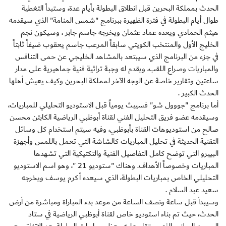
الحدث بمملكة البحرين قبل انطلاق البطولة بأيام عدة، وستبدأ التغطية
طوال أيام البطولة في فترة الظهيرة ببرنامج "شمس المنامة" الذي سيقدمه
هيثم الحمادي ويعده عماد عثمان ويخرجه جاسم جابر ، وسيكون نجم
الخليج الأول والمنتخب الكويتي سابقاً المرعب جاسم يعقوب ضيفاً ثابتاً
في جزء من البرنامج الذي سيبتعد بالمشاهد الخليجي عن حمى التنافس
والمباريات وصراع اللقب، ويقدم له وجبة تراثية فنية جماهيرية على مدار
ساعتين وتقارير خاصة عن الوجه الآخر لمملكة البحرين وكيف يعيش أهلها
الحدث الكبير .
أما برنامج "جووول شو" فسيبث يومياً قبل الاستوديو التحليلي للمباريات،
وسيقدمه عضو فريق التحليل الفني لقناة أبوظبي الرياضية الكابتن محسن
صالح من استوديوهات القناة بأبوظبي، وفيه سيتم استخدام كل وسائل
التقنية الحديثة في تحليل المباريات كالشاشة التي تعمل باللمس وأجهزة
البييرو التي توضح كامل التفاصيل الفنية والتكتيكية التي تشهدها
المباريات وخصوصاً الأهداف. وهناك "ستوديو 21 "، وهو اسم الاستوديو
التحليلي الخاص بمباريات البطولة، الذي سيعده أكرم يوسف ويخرجه
سعيد عبد السلام .
وسيبدأ قبل ساعة ونصف الساعة من موعد بدء المباراة ومباشرة من أرض
الحدث، حيث تم بناء استوديو خاص لقناة أبوظبي الرياضية في ستاد