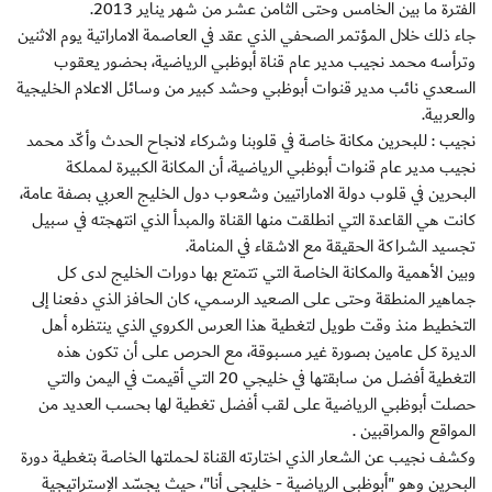
الفترة ما بين الخامس وحتى الثامن عشر من شهر يناير 2013.
جاء ذلك خلال المؤتمر الصحفي الذي عقد في العاصمة الاماراتية يوم الاثنين
وترأسه محمد نجيب مدير عام قناة أبوظبي الرياضية، بحضور يعقوب
السعدي نائب مدير قنوات أبوظبي وحشد كبير من وسائل الاعلام الخليجية
والعربية.
نجيب : للبحرين مكانة خاصة في قلوبنا وشركاء لانجاح الحدث وأكّد محمد
نجيب مدير عام قنوات أبوظبي الرياضية، أن المكانة الكبيرة لمملكة
البحرين في قلوب دولة الاماراتيين وشعوب دول الخليج العربي بصفة عامة،
كانت هي القاعدة التي انطلقت منها القناة والمبدأ الذي انتهجته في سبيل
تجسيد الشراكة الحقيقة مع الاشقاء في المنامة.
وبين الأهمية والمكانة الخاصة التي تتمتع بها دورات الخليج لدى كل
جماهير المنطقة وحتى على الصعيد الرسمي، كان الحافز الذي دفعنا إلى
التخطيط منذ وقت طويل لتغطية هذا العرس الكروي الذي ينتظره أهل
الديرة كل عامين بصورة غير مسبوقة، مع الحرص على أن تكون هذه
التغطية أفضل من سابقتها في خليجي 20 التي أقيمت في اليمن والتي
حصلت أبوظبي الرياضية على لقب أفضل تغطية لها بحسب العديد من
المواقع والمراقبين .
وكشف نجيب عن الشعار الذي اختارته القناة لحملتها الخاصة بتغطية دورة
البحرين وهو "أبوظبي الرياضية - خليجي أنا"، حيث يجسّد الإستراتيجية