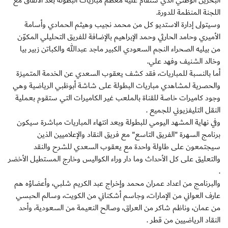
البحرين الوطني الذي ستقام عليه معظم مباريات البطولة بعد الاتفاق مع
اللجنة المنظمة للدورة.
وسيتولى إدارة الاستديو كل من محمد نجيب وهيثم الحمادي وأسامة
الأميري وحامد الحارثي وحمد الإبراهيم بالإضافة للفريق التحليلي المكوّن
من بيليه الصحراء النجم السعودي الكبير ماجد عبدالله والكباتن زبير بيا
وخالد الشنيف وفهد علي.
أما بالنسبة للمباريات، فقد كشف يعقوب السعدي عن الخدمة المتميزة
والحصرية لمشاهدي مباريات البطولة على شاشة أبوظبي الرياضية وهي
وجود كاميرات خاصة للقناة بالملعب غير الكاميرات التي ستقوم بعملية
النقل التليفزيوني للجميع .
وفي نهاية المشهد اليومي للبطولة وبعد انتهاء المباريات مباشرة سيكون
برنامج السهرة "الفريق التاسع" مع فريق النقاد والإعلاميين الذين
سيجتمعون على طاولة واحدة مع يعقوب السعدي للشرح والنقد
والتعليق على كل الأحداث وما دار وراء الكواليس وخارج المستطيل الأخضر
.
والبرنامج من اعداد عمران محمد وإخراج عبد الكريم شلبي، وأعضاؤه هم
عارف العواني من الإمارات، وجاسم أشكناني من الكويت، وسالم الحبسي
من عمان، وناظم شاكر من العراق، وصالح النعيمة من السعودية، وأحد
النقاد الرياضيين من قطر .