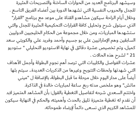
وسيشهد البرنامج العديد من الحوارات الساخنة والتصريحات المثيرة
للجدل والحروب النفسية التي تشهدها الدورة بين أعضاء الفريق التاسع .
وخلال أيام الراحة سيكون مشاهدو القناة على موعد مع برنامج "القرار"
الذي سيتولى شرح وتحليل كافة القرارات التحكيمية المثيرة للجدل والتي
ستشهدها المباريات، ومن خلال مجموعة من الحكام الخليجيين الدوليين
السابقين وهم الإماراتيين علي بو جسيم وأحمد وفريد علي والكويتي سعد
كميل، وتم تخصيص عشرة دقائق في نهاية الاستوديو التحليلي " ستوديو
21 " لشرح هذه الحالات .
عشرات الفواصل والكليبات التي ترصد أهم نجوم البطولة وأجمل الأهداف
التي شهدتها ولحظات التتويج وغيرها من الذكريات العديدة.. سيتم بثها
أيضاً على مدار اليوم خلال مرحلة ما قبل البطولة، بالإضافة ل "ميني
ماتش" وهو ملخص مدته ربع ساعة لمباريات خالدة في الذاكرة.
واختتم السعدي شرحه لتفاصيل التغطية بالقول: بأن المشاهد المتميز لابد
أن نقدم له تغطية متميزة تليق بالحدث وأهميته، والحكم في النهاية سيكون
للمشاهد الكريم الذي نسعى دائماً لإرضاء طموحاته.