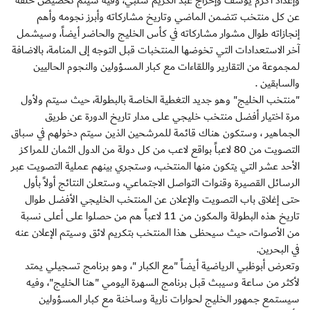
وإعداد أكرم يوسف وإخراج عبد الكريم شلبي، وفيه سيتم تخصيص حلقة
عن كل منتخب تتضمن الماضي وتاريخ مشاركاته وأبرز نجومه وأهم
إنجازاته طوال مشوار مشاركاته في كأس الخليج والحاضر أيضاً، وسيشمل
آخر الاستعدادات التي تخوضها المنتخبات قبل التوجه إلى المنامة، بالاضافة
لمجموعة من التقارير واللقاءات مع كبار المسؤولين والنجوم الحاليين
والسابقين .
"منتخب الخليج" وهو جديد التغطية الخاصة بالبطولة، حيث سيتم ولأول
مرة اختيار أفضل منتخب خليجي على مدار تاريخ الدورة عن طريق
الجماهير ، وستكون هناك قائمة للمرشحين الذين سيتم دخولهم في سباق
التصويت من 80 لاعباً بواقع لاعب من كل دولة من الدول الثمان للمراكز
الأحد عشر التي يتكون منها المنتخب، وستجري بينهم عملية التصويت عبر
الرسائل القصيرة وقنوات التواصل الاجتماعي، وستعلن النتائج أولاً بأول
حتى إغلاق باب التصويت والإعلان عن المنتخب الخليجي الأفضل طوال
تاريخ هذه البطولة والمكون من 11 لاعباً هم من حصلوا على أعلى نسبة
من الأصوات، حيث سيحظى هذا المنتخب بتكريم لائق وسيتم الإعلان عنه
في البحرين.
وتعرض أبوظبي الرياضية أيضاً "مع الكبار "، وهو برنامج تسجيلي يمتد
لأكثر من ساعة وسيبث قبل برنامج السهرة اليومي "هنا الخليج"، وفيه
سيستمع جمهور الخليج لحوارات نارية وساخنة مع كبار المسؤولين