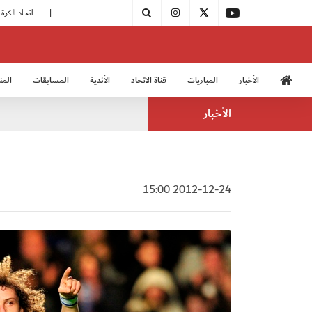
|
مودرن سبورت يُتوج بطلًا لدوري الدرجة الثالثة
|
اتحاد الكرة يُشارك في الكونغرس الآسيوي الـ 36
الأخبار
المباريات
قناة الاتحاد
الأندية
المسابقات
المن
منتخب الشباب 2005
منت
الأخبار
2012-12-24 15:00