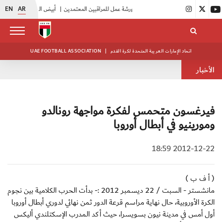
EN
AR
|
اتحاد الكرة يُنظم ورشة عمل للمراقبين المعتمدين
|
أبيض الشباب يُكثف استعداداته للتصفيات الآسيوية
اتحاد الإمارات العربية المتحدة لكرة القدم
|
UAE FOOTBALL ASSOCIATION
الأخبار
فيرغسون متحمس لفكرة مواجهة رونالدو
ومورينيو في أبطال أوروبا
2012-12-22 18:59
( أ ف ب )
مانشستر - السبت / 22 ديسمبر 2012 :- بدأت الحرب الكلامية بين نجوم
الكرة الأوروبية، حال نهاية مراسم قرعة الدور ثمن نهائي لدوري أبطال أوروبا
أول أمس في مدينة نيون بسويسرا، حيث أكد المدرب الإسكتلندي أليكس