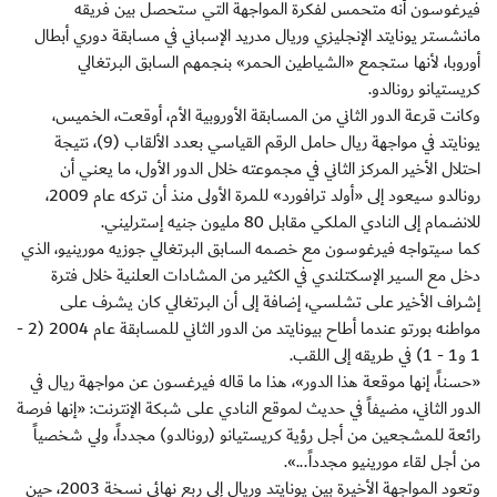
فيرغوسون أنه متحمس لفكرة المواجهة التي ستحصل بين فريقه
مانشستر يونايتد الإنجليزي وريال مدريد الإسباني في مسابقة دوري أبطال
أوروبا، لأنها ستجمع «الشياطين الحمر» بنجمهم السابق البرتغالي
كريستيانو رونالدو.
وكانت قرعة الدور الثاني من المسابقة الأوروبية الأم، أوقعت، الخميس،
يونايتد في مواجهة ريال حامل الرقم القياسي بعدد الألقاب (9)، نتيجة
احتلال الأخير المركز الثاني في مجموعته خلال الدور الأول، ما يعني أن
رونالدو سيعود إلى «أولد ترافورد» للمرة الأولى منذ أن تركه عام 2009،
للانضمام إلى النادي الملكي مقابل 80 مليون جنيه إسترليني.
كما سيتواجه فيرغوسون مع خصمه السابق البرتغالي جوزيه مورينيو، الذي
دخل مع السير الإسكتلندي في الكثير من المشادات العلنية خلال فترة
إشراف الأخير على تشلسي، إضافة إلى أن البرتغالي كان يشرف على
مواطنه بورتو عندما أطاح بيونايتد من الدور الثاني للمسابقة عام 2004 (2 -
1 و1 - 1) في طريقه إلى اللقب.
«حسناً، إنها موقعة هذا الدور»، هذا ما قاله فيرغسون عن مواجهة ريال في
الدور الثاني، مضيفاً في حديث لموقع النادي على شبكة الإنترنت: «إنها فرصة
رائعة للمشجعين من أجل رؤية كريستيانو (رونالدو) مجدداً، ولي شخصياً
من أجل لقاء مورينيو مجدداً...».
وتعود المواجهة الأخيرة بين يونايتد وريال إلى ربع نهائي نسخة 2003، حين