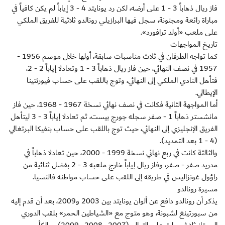
فاز ريال ذهاباً 3 - 1 على أرضه، لكن رد يونايتد 4 - 3 إياباً لم يكن كافياً في
مباراة رائعة ومجنونة، سجل فيها البرازيلي رونالدو ثلاثية للفريق الملكي
على ملعب «أولد ترافورد».
تاريخ المواجهات
كما تواجه الطرفان في ثلاث مناسبات سابقة، أولها خلال موسم 1956 -
1957 في نصف النهائي، حين فاز ريال ذهاباً 3 - 1 وتعادلا إياباً 2 - 2،
فتأهل النادي الملكي إلى النهائي، وتوج باللقب على حساب فيورنتينا
الإيطالي.
أما المواجهة الثانية فكانت في نصف نهائي نسخة 1967 - 1968، حين فاز
مانشستر ذهاباً 1 - صفر سجله جورج بيست، ثم تعادلا إياباً 3 - 3 ليتأهل
الفريق الإنجليزي إلى النهائي، حيث توج باللقب على حساب بنفيكا البرتغالي
(4 - 1 بعد التمديد).
والثالثة كانت في ربع نهائي نسخة 1999 - 2000، حين تعادلا ذهاباً في
مدريد صفر - صفر، وفاز ريال إياباً خارج ملعبه 3 - 2 بفضل ثنائية من
راؤول غونزاليس في طريقه إلى اللقب على حساب مواطنه فالنسيا.
مسيرة رونالدو
يذكر أن رونالدو دافع عن ألوان يونايتد بين 2003 و2009، بعد أن قدم إليه
من سبورتينغ لشبونة، وهو متوج مع «الشياطين الحمر» بلقب الدوري