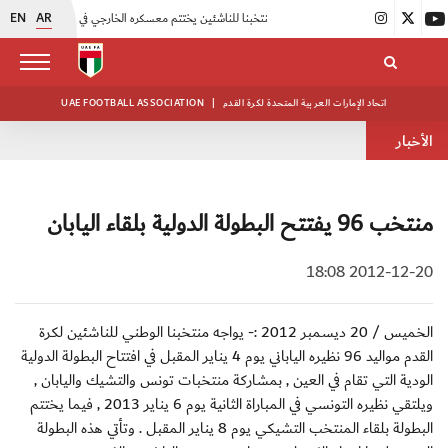
EN
AR
|
منتخبنا للناشئين يختتم معسكره الخارجي في صربيا
|
اتحاد الكرة يُنظم ورشة عمل للمراقبين المعتمدين
اتحاد الإمارات العربية المتحدة لكرة القدم
|
UAE FOOTBALL ASSOCIATION
الأخبار
منتخب 96 يفتتح البطولة الدولية بلقاء اليابان
2012-12-20 18:08
الخميس / 20 ديسمبر 2012 :- يواجه منتخبنا الوطني للناشئين لكرة
القدم مواليد 96 نظيره الياباني يوم 4 يناير المقبل في افتتاح البطولة الدولية
الودية التي تقام في العين , بمشاركة منتخبات تونس والتشيك واليابان ,
ويلتقي نظيره التونسي في المباراة الثانية يوم 6 يناير 2013 , فيما يختتم
البطولة بلقاء المنتخب التشيكي يوم 8 يناير المقبل . وتأتي هذه البطولة