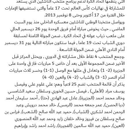
التي ينظمها اتحاد الكرة لدعم برنامج منتخب الناشئين الذي يستعد
للمشاركة في نهائيات كأس العالم تحت 17 عاماً والتي تستضيفها الإمارات
خلال الفترة من 17 أكتوبر وحتى 8 نوفمبر 2013.
ويواصل منتخبنا الوطني للناشئين معسكره الداخلي منذ يوم السبت
الماضي , حيث يخوض مباراة أمام فريق الوحدة يوم 26 ديسمبر الحالي
على ملعب ذياب عوانه في اتحاد الكرة , ضمن الجولة الثامنة لمسابقة
دوري الشباب تحت 19 عاما , فيما ستكون مباراته التالية يوم 31 ديسمبر
أمام النادي الأهلي ضمن الجولة التاسعة .
.وجمع المنتخب 4 نقاط خلال مشاركته في الدوري , ويحتل المركز قبل
الأخير ضمن المجموعة الأولى بعد أن خاض 5 مباريات فاز في واحدة على
الجزيرة (2- 1) وتعادل في مثلها مع الوصل (1-1) وخسر ثلاث مباريات
أمام النصر (1- 3) والشباب (2- 4) والعين (0- 4)
يذكر أن قائمة المنتخب تضم 25 لاعباً وهم: علي غلوم علي وفيصل
يوسف مراد (الأهلي) , فيصل حسين الخوري وسلطان سعيد الشامسي
وخالد محمد احمد (الجزيرة), عادل عبد الهادي (حتا) , أحمد سليمان أحمد
(دبا الحصن), عمر جمعه محمد (الرمس), خالد محمد درويش وعبد
الرحمن احمد لشكري (الشباب), حميد عبد الله صالح (الشعب), فراس بن
صالح وسلطان بن فيروز وخالد خلفان زايد وحمد عبد الله المنصوري
(العين), حميد عبد الله سالمين (الفجيرة), راشد احمد راشد وإبراهيم