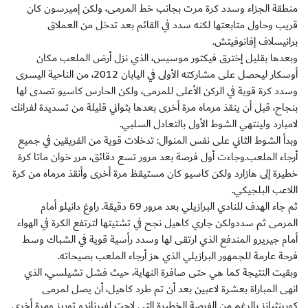
منطقة الجزاء وسدد كرة مرت بجانب خط المرمى، ولكن إميرسون كان
قريب وحاول متابعتها لكنه سدد في القائم بعد تدخل من العملاق
برانيسلاف إفانوفيتش.
وبعدها بقليل إخترق فيكتور موسيس، الذي نزل أرض الملعب مكان
أوسكار ليحصل على مشاركته الأولى في اليابان 2012، من الناحية اليسرى
وسدد كرة قوية في الركن الأعلى للمرمى، ولكن الحارس كاسيو تصدى لها
بنجاح، قبل أن ينقذ مرماه مرة أخرى بعدها بثواني قليلة من تسديدة لفرانك
لامبارد ولينتهي الشوط الأول بالتعادل السلبي.
وبدأ الشوط الثاني على نفس المنوال: تدخلات قوية من الفريقين في جميع
أرجاء الملعب.وجاءت أول فرصة بعد مرور تسع دقائق، مرر خوان ماتا كرة
خطيرة إلى هازارد ولكن كاسيو كان مستيقظ مرة أخرى وأنقذ مرماه من كرة
اللاعب البلجيكي.
ثم جاء الهدف للنادي البرازيلي بعد مرور 69 دقيقة. راوغ دانيلو أمام
المرمى ثم سددولكن جاري كاهيل نجح في تشتيتها لترتفع الكرة في الهواء
أمام جيريرو المندفع الذي ارتقى لها وسدد رأسية قوية في الشباك وسط
فرحة عارمة للجمهور البرازيلي الذي هز أرجاء الملعب بصيحاته.
وبقيت النتيجة كما هي حتى صافرة النهاية، حيث فشل تشيلسي، الذي
انهى المباراة بعشرة لاعبين بعد أن تم طرد كاهيل، أن يصل لمرمى
كورينثيانز بالرغم من الفرصة الخطيرة التي لاحت لفيرناندو توريز ومرة أخرى