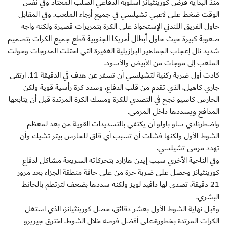
منذ البداية فرض كورينثيانز أسلوبه الدفاعي الصلب المعتاد وفي نفس
الوقت ضغط على لاعبي تشيلسي في جميع أرجاء الملعب. وفي المقابل
حاول الفريق اللندني الإستحواذ على الكرة بتمريرات قصيرة ولكنه واجه
صعوبة كبيرة حيث حاول أبطال أمريكا الجنوبية قطع جميع الكرات بتصميم
شديد نال إعجاب الجماهير البرازيلية الغفيرة التي احتلت المدرجات وحولت
الملعب إلى موجات من الأبيض والأسود.
كادت أول ضربة ركنية لتشيلسي أن تسفر عن هدف في الدقيقة 11. ارتقى
جاري كاهيل، الذي تقدم من قلب الدفاع، وسدد كرة رأسية قوية ولكن
الحارس كاسيو نجح في التصدي للكرة ومسك الكرة المرتدة قبل أن يتابعها
المدافع ويسددها داخل المرمى.
واضطرنادي ساو باولو أن يكتفي بالتسديدات القوية من بعد لمعظم
الشوط الأول ولكنها فشلت أن تسبب أي قلق للحارس بيتر تشيك وأن
تهدد مرمى تشيلسي.
وفي الناحية الأخري سبب إيدن هازارد بتحركاته السريعة مشاكل لدفاع
كورينثيانز وحصل على ضربة حرة من على حافة منطقة الجزاء بعد مرور
21 دقيقة، تصدى لها دافيد لويز ولكنه سددها بضعف لترتطم بالحائط
البشري.
وقبل نهاية الشوط الأول بعشر دقائق، حصل كورينثيانز، الذي استغل
الكرات المرتدة بخطورة،على أفضل فرصه خلال الشوط. اخترق جيريرو