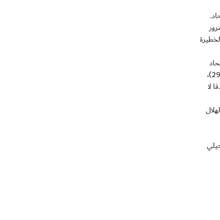
رور
لخطيرة
ققا للاتحاد
عندما تلقى كرة عرضية لعبها برأسه قوية بجوار القائم (28)، وواصل حارس الهلال تألقه وتصدى لكرة فهد المولد وحولها بصعوبة الى ركنية (29)،
ربيني هدفا لا
ة منسقة حصل الهلال
حيلي