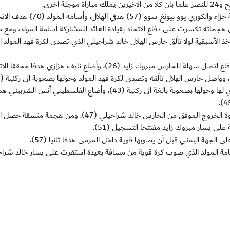
جماته تكسرت على دفاع الاتحاد بقيادة العائد للمشاركة أسامة المولد، ومع م
ذ الأسبقية لولا تألق حارس الهلال خالد شراحيلي الذي تصدى لكرة فهد المولد ا
ولاحت فرصة للهلال من كرة البرازيلي ويسلي تصدى لها الدفاع لتصل سهلة للحارس مبروك زايد (26)، وأضاع نايف هزازي هدفا مح
وصوب ياسر القحطاني كرة قوية تألق مبروك زايد في التصدي لها وحولها بصعوبة بالغة الى ركنية (43)، وأضاع الفلسطيني أنس الش
ومع انطلاقة الشوط الثاني، كاد هزازي يخطف هدفا سريعا لولا الخروج الموفق من الحارس خالد شراحيلي (47)، ومن هجم
على يسار مبروك زايد مفتتحا التسجيل (51).
 الجهة اليمني قبل أن يصوبها قوية داخل المرمى هدفا ثانيا (57).
أسامة المولد الذي صوب كرة قوية من مسافة بعيدة استقرت على يسار خالد شرا