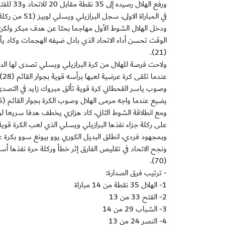
ورفع الهلال رصيده إلى 35 نقطة مقابل 20 للاتحاد و33 للفتح و24 للنصر علما بان كلا من الاخيرين يملك مباراة مؤجلة اخرى.
في المباراة الاولى، سجل البرازيلي ويسلي لوبيز (51 من ركلة جزاء والكوري يوو بيونغ سوو (57) هدفي الهلال، وأسامه المولد (70) هدف الاتحاد.
ودخل الهلال الشوط الأول مهاجما بحثا عن هدف مبكر ولكن ه
الوقت تحسن أداء الاتحاد الذي بادل ضيفه الهجمات وكاد يأخ
(21).
يضيع عندما واجه مرمى الهلال وصوب الكرة بجوار القائم (45).
على ركلة جزاء نفذها البرازيلي ويسلي الذي لعب الكرة قوية 
وبمجهود فردي، انطلق البديل الكوري يوو بيونغ سوو بكرة على
ونجح الاتحاد في تقليص الفارق إثر خطأ وركلة حرة نفذها 
(70).
- ترتيب فرق الصدارة:
1- الهلال 35 نقطة من 14 مباراة
2- الفتح 33 من 13
3- الشباب 29 من 14
4- النصر 24 من 13