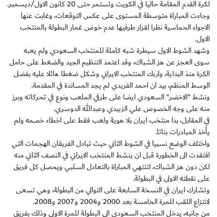
لكرة القدم المقامة حاليا في الكويت وتستمر حتى 20 كانون الاول/ديسمبر.
وجاءت المباراة متوسطة المستوى على عكس التوقعات، وغابت عنها
الاجواء الحماسية نظرا لقرار طرفيها عدم خوض غمار البطولة بالمنتخب
الاول.
وشهد الشوط الاول سيطرة شبه كاملة للمنتخب السعودي ولم يعبه
سوى العجز عن هز الشباك، وقد اعتمد التنظيم الجيد والضغط على حامل
الكرة منذ البداية، واربك المنتخب الايراني وشكل ضغطا هائلا عليه بفضل
الوسط المنظم، بيد ان احمد الفريدي لم يجد المساندة في المقدمة.
ونشط "الاخضر" السعودي ايضا على طرفي الملعب ونوع في تحركاته وبرز
منه على وجه الخصوص علي الزبيدي وعبدالله الدوسري.
في المقابل، بدا منتخب ايران بلا هوية ولعب فقط على اخطاء خصمه ولم
يأخذ المبادرات بتاتا.
واختلف الوضع نسبيا في الشوط الثاني حيث تبادل الفريقان الهجمات التي
افتقدت الى الخطورة قبل ان ينشط المنتخب الايراني في النصف الثاني منه
لكن دون هز الشباك، لتنتهي المباراة بالتعادل السلبي ويحصل كل فريق
على نقطته الاولى في البطولة.
وتشارك ايران في النسخة السابعة على التوالي من البطولة، وهي تسعى
لانتزاع اللقب للمرة الخامسة بعد 2000 و2004 و2007 و2008.
من جانبه، يدخل المنتخب السعودي الى البطولة للمرة الاولى وذلك بفريق