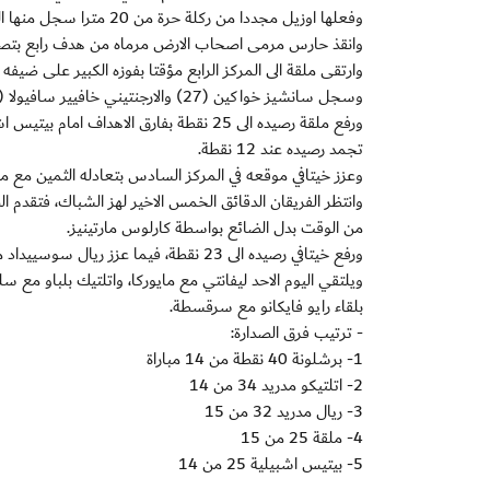
وفعلها اوزيل مجددا من ركلة حرة من 20 مترا سجل منها الهدف الثالث بكرة بيسراه ارتطمت بالعارضة وعانقت الشباك (72).
وانقذ حارس مرمى اصحاب الارض مرماه من هدف رابع بتصدي
وارتقى ملقة الى المركز الرابع مؤقتا بفوزه الكبير على ضيفه غرناط
وسجل سانشيز خواكين (27) والارجنتيني خافيير سافيولا (33) وانياسيو كاماتشو (75) والبارغوياني روكي سانتا كروز (85) الاهداف.
ورفع ملقة رصيده الى 25 نقطة بفارق الاهد
تجمد رصيده عند 12 نقطة.
وعزز خيتافي موقعه في المركز السادس بتعادله الثمين مع مض
من الوقت بدل الضائع بواسطة كارلوس مارتينيز.
ورفع خيتافي رصيده الى 23 نقطة، فيما عزز ريال سوسييداد موقعه في المركز التاسع برصيد 21 نقطة.
ويلتقي اليوم الاحد ليفانتي مع مايوركا، واتلتيك بلباو مع سلت
بلقاء رايو فايكانو مع سرقسطة.
- ترتيب فرق الصدارة:
1- برشلونة 40 نقطة من 14 مباراة
2- اتلتيكو مدريد 34 من 14
3- ريال مدريد 32 من 15
4- ملقة 25 من 15
5- بيتيس اشبيلية 25 من 14