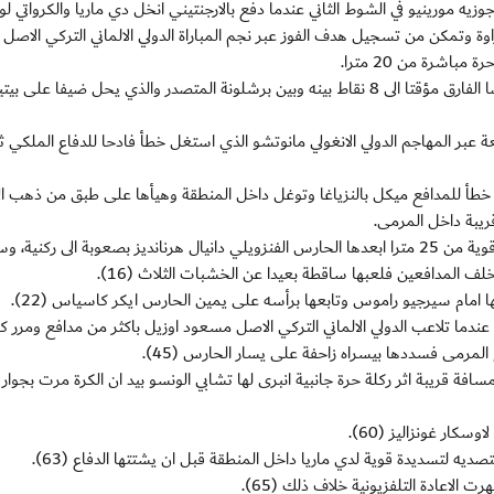
جوزيه مورينيو في الشوط الثاني عندما دفع بالارجنتيني انخل دي ماريا والكرواتي لو
اوة وتمكن من تسجيل هدف الفوز عبر نجم المباراة الدولي الالماني التركي الاص
اشرة من 20 مترا.
وعزز ريال مدريد موقعه في المركز الثا برصيد 32 نقطة مقلصا الفارق مؤقتا الى 8 نقاط بينه وبين برشلونة المتصدر والذي يحل ضيفا عل
عة عبر المهاجم الدولي الانغولي مانوتشو الذي استغل خطأ فادحا للدفاع الملكي ثر
خوسيه كايخون خطأ للمدافع ميكل بالنزياغا وتوغل داخل المنطقة وهيأها على طبق من ذهب ال
ريبة داخل المرمى.
وكاد الدولي البرتغالي كريستيانو رونالدو يفعلها من تسديدة قوية من 25 مترا ابعدها الحارس الفنزويلي دانيال هرنانديز بصعوبة الى ر
لف المدافعين فلعبها ساقطة بعيدا عن الخشبات الثلاث (16).
لها امام سيرجيو راموس وتابعها برأسه على يمين الحارس ايكر كاسياس (22).
 عندما تلاعب الدولي الالماني التركي الاصل مسعود اوزيل باكثر من مدافع ومرر كر
 المرمى فسددها بيسراه زاحفة على يسار الحارس (45).
ة قريبة اثر ركلة حرة جانبية انبرى لها تشابي الونسو بيد ان الكرة مرت بجوار ا
ار غونزاليز (60).
لتسديدة قوية لدي ماريا داخل المنطقة قبل ان يشتتها الدفاع (63).
لاعادة التلفزيونية خلاف ذلك (65).