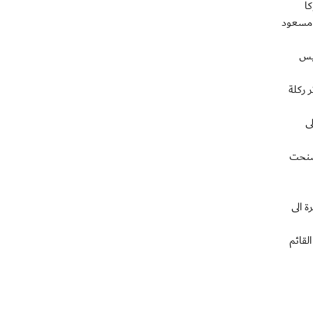
كا
ل مسعود
ى بيتيس
 ركلة
ى
كنية، وسنحت
ة الى
لقائم