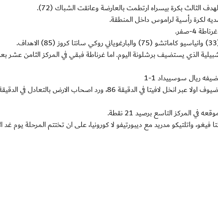
ه لكرة رأسية لراموس داخل المنطقة.
ة 4-صفر.
اف امام بيتيس اشبيلية الذي يستضيف برشلونة اليوم. اما غرناطة فبقي في المركز الثامن عشر بع
يفه ريال سوسييداد 1-1
وانتظر الفريقان الدقائق الخمس الاخير لهز الشباك، فتقدم الضيوف اولا عبر انخل لافيتا في الدقيقة 86، ورد اصحاب الارض بالتعاد
ا فيغو، واتلتيكو مدريد مع ديبورتيفو لا كورونيا، على ان تختتم المرحلة يوم غد ال