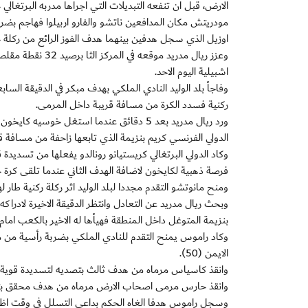
الارض، قبل ان تنفعه التبديلات التي اجراها مدربه البرتغالي 
مودريتش مكان المدافعين ناتشو والفارو اربيلوا فهاجم بضر
اوزيل الذي سجل هدفين بينهما هدف الفوز الرائع من ركلة حرة مب
اشبيلية اليوم الاحد.
وفاجأ بلد الوليد النادي الملكي بهدف مبكر في الدقيقة الساب
ركنية فسدد الكرة من مسافة قريبة داخل المرمى.
ورد ريال مدريد بعد 5 دقائق عندما استغل 
الدولي الفرنسي كريم بنزيمة الذي تابعها زاحفة من مسافة ق
فرصة ذهبية لكايخون لاضافة الهدف الثاني عندما تلقى كرة خ
ومنح مانوتشو التقدم مجددا لبلد الوليد اثر ركلة ركنية طار 
وبحث ريال مدريد عن التعادل وانتظر الدقيقة الاخيرة لادراكه
بنزيمة المتوغل داخل المنطقة فهيأها له الاخير بالكعب امام
وكاد راموس يمنح التقدم للنادي الملكي بضربة رأسية من مساف
الايمن (50).
وانقذ كاسياس مرماه من هدف ثالث بتصديه لتسديدة قوية لاوسك
وانقذ حارس مرمى اصحاب الارض مرماه من هدف محقق بتصديه 
وسجل راموس هدفا الغاه الحكم بداعي التسلل في وقت اظهرت ا