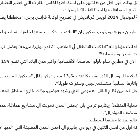
وتبقى التحديات الاكبر امام البرازيل في قطاعي النقل والفنادق وذلك قبل اقل من 6 اشهر على استضافتها لكأس القارات التي تعتبر الا
وقال ممثل الحكومة الفدرالية داخل اللجنة المحلية المنظمة لمونديال 2014 لويس فرنانديش في تصريح لوكالة فرانس برس: "مخططنا
اريين جوزيه روبرتو برناسكوني ان "الملاعب ستكون جميعها جاهزة، لقد انجزنا
علنت مؤخرا انه "اذا كانت الاشغال في الملاعب "تتقدم بوتيرة مريحة" بفضل ترس
 تسير بوتيرة بطيئة".
وانتقدت المحكمة
كما انتقد خبير في التخطيط الحضري كريس غافني استضافة بلاده للمونديال الذي تقدر تكلفته ب6ر13 مليار دولار، وقال "سيكون 
 واثارها السلبية ستستمر لجيل وسنوات طويلة".
تحسين نظام النقل العمومي الذي يشهد فوضى، وذلك خارج المناطق المعني
المحلية المنظمة ريكاردو ترادي بان "بعض المدن تحولت إلى مشاريع عملاقة. هذه
ستضف المونديال".
لم صداعا حقيقيا للمنظمين.