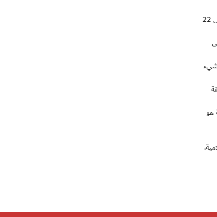
وبخصوص الجانب المتعلق بالامن، فان السلطات البرازيلية واثقة حتى لو كان البلد يسجل ثالث أعلى معدل للقتل في أمريكا الجنوبية، بمعدل 22
ى
 شيء
 بصفقة
 هو
مية،