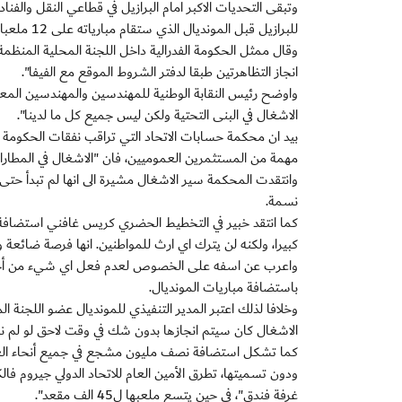
للبرازيل قبل المونديال الذي ستقام مبارياته على 12 ملعبا تبلغ المسافة بينها احيانا الاف الكيلومترات.
انجاز التظاهرتين طبقا لدفتر الشروط الموقع مع الفيفا".
واوضح رئيس النقابة الوطنية للمهندسين والمهندسين المعم
الاشغال في البنى التحتية ولكن ليس جميع كل ما لدينا".
بيد ان محكمة حسابات الاتحاد التي تراقب نفقات الحكومة ا
مهمة من المستثمرين العموميين، فان "الاشغال في المطارات
نسمة.
كبيرا، ولكنه لن يترك اي ارث للمواطنين. انها فرصة ضائعة
واعرب عن اسفه على الخصوص لعدم فعل اي شيء من أجل 
باستضافة مباريات المونديال.
وخلافا لذلك اعتبر المدير التنفيذي للمونديال عضو اللجنة 
الاشغال كان سيتم انجازها بدون شك في وقت لاحق لو لم ن
كما تشكل استضافة نصف مليون مشجع في جميع أنحاء العا
غرفة فندق"، في حين يتسع ملعبها ل45 الف مقعد".