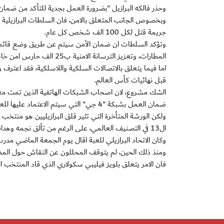
وحذر فالكه البرازيل "بضرورة العمل بجدية للتأكد من ضمان
جريمة قتل لكل 100 الف شخص كل عام.
وتؤكد السلطات ان ضمان الأمن سيتم عن طريق وضع قائمة 
المطارات، وتعزيز الترسانة الامنية ب25 الف حارس امن خاص.
اما فيما يتعلق بالاتصالات السلكية واللاسلكية، فقد اعترف
قبل نهائيات كأس العالم.
ضمان العمل بشبكة "4 جي" التي سيتم الاعتماد عليها للعمل في المدن ال12 المضيفة للعرس العالمي.
ولكن الورشة المتأخرة التي تثير قلق البرازيليين هو منتخب 
ال13 في التصنيف العالمي، على الرغم من تألق نجمه وهدافه الواعد نيمار.
وكان الاتحاد البرازيلي للعبة اقال يوم الجمعة الماضي مدرب المنتخب مانو مينيز
ومنذ ذلك الحين، لم يتوقف المحللون عن النقاش حول المدرب
فان الامر يتعلق بلويز فيليبي سكولاري الذي قاد المنتخب البراز