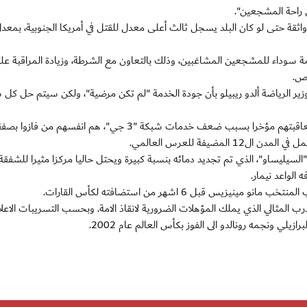
 راحة المشجعين".
سوداء للمشجعين المشاغبين، وذلك بالتعاون مع الشرطة، وزيادة المراقبة عل
 وزير الرياضة ألدو ريبيلو بأن جودة الخدمة "لم تكن مرضية"، ولكن سيتم حل كل
الشك مشروع، لان اصحاب الشبكات الهاتفية الذين تمت معاقبتهم مؤخرا بسبب ضعف خدمات شبكة "3 جي"، هم انفسهم من فازوا
"السيليساو"، الذي تم تجديد دمائه بنسبة كبيرة ويحتل حاليا مركزا مثيرا للشفقة
يس قبل 6 اشهر من استضافته لكأس القارات.
 المثالي الذي يملك المؤهلات الضرورية لانقاذ الامة. وبحسب التسريبات الاعلا
يلي ونجمه رونالدو الى الفوز بكأس العالم عام 2002.