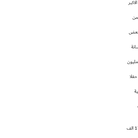
ختبار الاكبر
 يضمن
 بعض
انة
 سير الاشغال مشيرة الى انها لم تبدأ حتى الان في مطاري ساو باولو، العاصمة الاقتصادية واكبر مدن البلاد التي تضم 194 مليون
المونديال حفلا
ة
ودون تسميتها، تطرق الأمين العام للاتحاد الدولي جيروم فالكه اول من امس الاثنين في ريو دي جانيرو الى احدى المدن المضيفة التي "لديها 17 الف