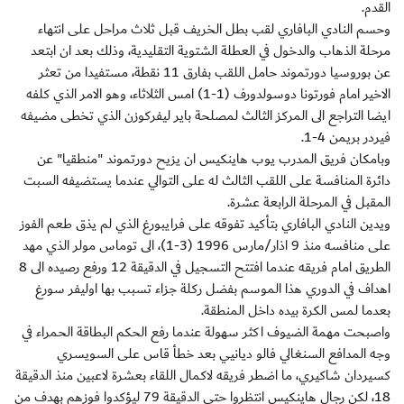
القدم.
وحسم النادي البافاري لقب بطل الخريف قبل ثلاث مراحل على انتهاء
مرحلة الذهاب والدخول في العطلة الشتوية التقليدية، وذلك بعد ان ابتعد
عن بوروسيا دورتموند حامل اللقب بفارق 11 نقطة، مستفيدا من تعثر
الاخير امام فورتونا دوسولدورف (1-1) امس الثلاثاء، وهو الامر الذي كلفه
ايضا التراجع الى المركز الثالث لمصلحة باير ليفركوزن الذي تخطى مضيفه
فيردر بريمن 4-1.
وبامكان فريق المدرب يوب هاينكيس ان يزيح دورتموند "منطقيا" عن
دائرة المنافسة على اللقب الثالث له على التوالي عندما يستضيفه السبت
المقبل في المرحلة الرابعة عشرة.
ويدين النادي البافاري بتأكيد تفوقه على فرايبورغ الذي لم يذق طعم الفوز
على منافسه منذ 9 اذار/مارس 1996 (3-1)، الى توماس مولر الذي مهد
الطريق امام فريقه عندما افتتح التسجيل في الدقيقة 12 ورفع رصيده الى 8
اهداف في الدوري هذا الموسم بفضل ركلة جزاء تسبب بها اوليفر سورغ
بعدما لمس الكرة بيده داخل المنطقة.
واصبحت مهمة الضيوف اكثر سهولة عندما رفع الحكم البطاقة الحمراء في
وجه المدافع السنغالي فالو ديانيي بعد خطأ قاس على السويسري
كسيردان شاكيري، ما اضطر فريقه لاكمال اللقاء بعشرة لاعبين منذ الدقيقة
18، لكن رجال هاينكيس انتظروا حتى الدقيقة 79 ليؤكدوا فوزهم بهدف من