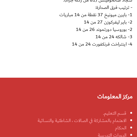
سجاد صالحوفيتش (81 من ركلة جزاء).
- ترتيب فرق الصدارة:
1- بايرن ميونيخ 37 نقطة من 14 مباريات
2- باير ليفركوزن 27 من 14
2- بوروسيا دورتموند 26 من 14
3- شالكه 24 من 14
4- اينتراخت فرنكفورت 24 من 14
مركز المعلومات
قسم التعليم.
الاهتمام بالمشاركة في الصالات ، الشاطئية والنسائية
الحكام
الدورات التدريبية