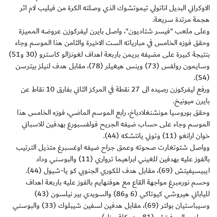
الاوكراني البديل اناتولي تيموتشوك الذي وصلته الكرة من فيليب لام اثر
هجمة مرتدة سريعة.
وعلى ملعب "فيسر شتاديون"، واصل بايرن ليفركوزن عروضه المميزة
وحقق فوزه الخامس في مبارياته الست الاخيرة والثامن هذا الموسم وجاء
بنتيجة كبيرة على مضيفه بريمن باربعة اهداف لغونزالو كاسترو (30 و51)
وسايمون رولفس (73) وينس هيغيلر (78)، مقابل هدف لنيلز بيترسن
(54).
ورفع ليفركوزن رصيده الى 27 نقطة في المركز الثاني بفارق 10 نقاط عن
بايرن ميونيخ.
وحقق بوروسيا مونشنغلادباخ، رابع الموسم الماضي، فوزه الخامس هذا
الموسم وجاء على حساب ضيفه الجريح فولفسبورغ بهدفين للاسباني
خوان ارانغو (11) وتوني يانتشكه (44).
وواصل شتوتغارت صحوته وعمق جراح ضيفه اوغسبرغ متذيل الترتيب
بالفوز عليه بهدفين للغيني ابراهيما ترواري (11) والبوسني وداد
ايبيسيفيتش (69)، مقابل هدف للكوري الجنوبي كو يا-شيول (44).
وحسم نورمبرغ مواجهة القاع مع هوفنهايم بالفوز عليه باربعة اهداف
للياباني هيروشي كيوتاكي (6 و86) والسويدي بير نيلسون (43)
وسيباستيان بولتر (69)، مقابل هدفين لسفين شيبلوك (33) والبوسني