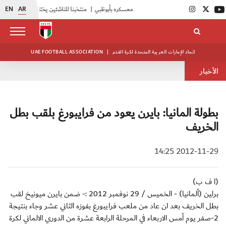
EN
AR
|
أبيض الشباب يواصل تدريباته في معسكره بأبوظبي
|
منتخبنا للناشئين يختتم معسكره الخارجي في صربيا
اتحاد الإمارات العربية المتحدة لكرة القدم
|
UAE FOOTBALL ASSOCIATION
الأخبار
بطولة المانيا: بايرن يعود من فرايبورغ بلقب بطل
الخريف
2012-11-29 14:25
(ا ف ب)
برلين (ألمانيا) - الخميس / 29 نوفمبر 2012 :- ضمن بايرن ميونيخ لقب
بطل الخريف بعد ان عاد من ملعب فرايبورغ بفوزه الثاني عشر وجاء بنتيجة
2-صفر يوم أمس الاربعاء في المرحلة الرابعة عشرة من الدوري الالماني لكرة