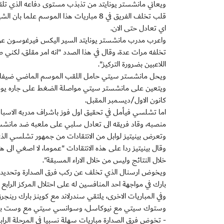
ويعاني مانشستر يونايتد من تذبذب مستوى دفاعه الذي تلق
اي تعادل حتى الان.
واعرب مدرب مانشستر يونايتد السير اليكس فيرغوسون عن ق
تخلفه مرات عدة، وقال في هذا الصدد "انه امر مقلق، لكني 
اللاعبين بضرورة التركيز".
ويحل مانشستر سيتي حامل اللقب الموسم الماضي ضيفا على
كانون الاول/ديسمبر المقبل.
اما تشلسي فيأمل في تحقيق اول فوز باشراف مدربه الاسباني ر
منصبه، وقاد فريقه الى تعادل سلبي على ملعبه ضد مانشست
وتعرض بينيتيز لوابل من الانتقادات من جمهور تشلسي الذي 
وقال بينيتيز ردا على هذه الانتقادات "عموما، لا اصغي الى
خلال النتائج وليس من خلال الاراء المسبقة".
بارك في مواجهة احد المنافسين له على احتلال المركز الرابع
وفي المباريات الاخرى، يلتقي سندرلاند مع كوينز بارك رينج
وستوك سيتي مع نيوكاسل، وسوانسي سيتي مع وست برو
- تخوض فرق الصدارة مباريات سهلة نسبيا في المرحلة الرابع