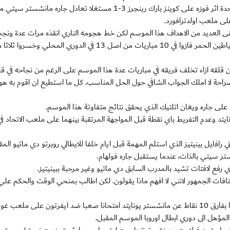
ويريد مانشستر يونايتد الذي استعاد الصدارة بفارق نقطة واحدة اثر فوزه على كوينز بارك رينجرز 3-1 مستغلا تعادل جاره مانشستر سي
لى ملعب اولدترافورد.
ى العديد من الاهداف هذا الموسم لكن خط هجومه الناري انقذه مرات عدة ونجح
قلب تخلف الفريق في 8 مباريات هذا الموسم علما بان الشياطين الحمر فازوا في 10 مباريات من اصل 13 في الدوري ال
لقه ازاء تخلف فريقه في مباريات عدة هذا الموسم على الرغم من نجاحه في ق
صراحة لا املك الجواب الشافي حول الحل المناسب. كل ما استطيع ان اقوم به هو 
 جاره ويغان اتلتيك الذي يحقق نتائج متفاوتة هذا الموسم.
افايل بينيتيز الذي استلم المهمة قبل ايام خلفا للايطالي روبرتو دي ماتيو الم
ر سيتي بالذات، عندما يستقبل جاره فولهام.
رفع لافتات تشيد بالمدرب السابق دي ماتيو وغير مرحبة ببينيتيز.
 هتافات الجمهور لانني لا افهم ماذا يقولون. لكن اطالب بمنحي الوقت والحكم عل
ويخوض ارسنال الذي تخلف عن ركب فرق الصدارة وتحديدا بفارق 10 نقاط عن مانشستر يونايتد امتحانا صعبا ضد ايفرتون على م
 المؤهل الى دوري ابطال اوروبا الموسم المقبل.