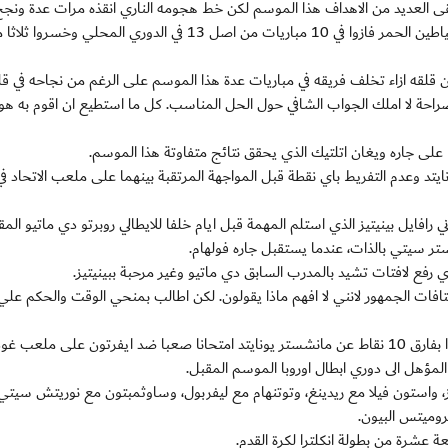
ى العديد من الاهداف هذا الموسم لكن خط هجومه الناري انقذه مرات عدة ونجح
قلب تخلف الفريق في 8 مباريات هذا الموسم علما بان الشياطين الحمر فازوا في 10 مباريات من اصل 13 في الدوري ال
لقه ازاء تخلف فريقه في مباريات عدة هذا الموسم على الرغم من نجاحه في ق
صراحة لا املك الجواب الشافي حول الحل المناسب. كل ما استطيع ان اقوم به هو 
 جاره ويغان اتلتيك الذي يحقق نتائج متفاوتة هذا الموسم.
افايل بينيتيز الذي استلم المهمة قبل ايام خلفا للايطالي روبرتو دي ماتيو الم
ر سيتي بالذات، عندما يستقبل جاره فولهام.
رفع لافتات تشيد بالمدرب السابق دي ماتيو وغير مرحبة ببينيتيز.
 هتافات الجمهور لانني لا افهم ماذا يقولون. لكن اطالب بمنحي الوقت والحكم عل
ويخوض ارسنال الذي تخلف عن ركب فرق الصدارة وتحديدا بفارق 10 نقاط عن مانشستر يونايتد امتحانا صعبا ضد ايفرتون على م
 المؤهل الى دوري ابطال اوروبا الموسم المقبل.
رز، واستون فيلا مع ريدينغ، وتوتنهام مع ليفربول، وساوثمبتون مع نوريتش سيتي،
ميتس البيون.
ة عشرة من بطولة انكلترا لكرة القدم.