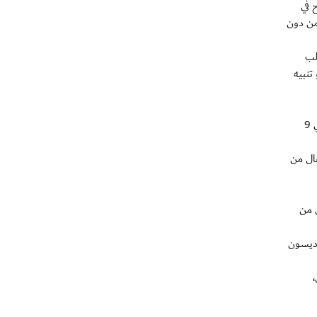
 في
محلي وخسروا ثلاثا من دون
لب
تنبيه
ويتعين على مانشستر سيتي مواصلة الضغط على جاره يونايتد وعدم التفريط باي نقطة قبل المواجهة المرتقبة بينهما على ملعب الاتحاد في 9
قال من
ي من
لعب غوديسون