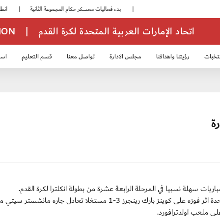
|
بدء فعاليات معسكر حكام المجموعة الثانية
|
انطلاق منافسات بطولة النخبة لحرس الرئاسة
اتحاد الإمارات العربية المتحدة لكرة القدم
|
TION
تخبات
رؤيتنا واهدافنا
مجلس الادارة
تواصل معنا
قسم التعليم
استر
خب الشباب 2007
منتخب الناشئين 2008
منتخب الناشئين 2010
منتخب الناشئي
ة
ويريد مانشستر يونايتد الذي استعاد الصدارة بفارق نقطة واحدة اثر فوزه على كوينز بارك رينجرز 3-1 مستغلا تعادل جاره مانشستر سي
لى ملعب اولدترافورد.