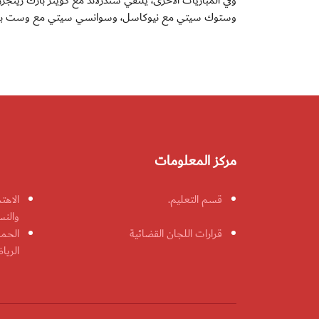
وفي المباريات الاخرى، يلتقي سندرلاند مع كوينز بارك رينج
وستوك سيتي مع نيوكاسل، وسوانسي سيتي مع وست برو
مركز المعلومات
قسم التعليم.
الاهت
والنس
قرارات اللجان القضائية
الحمل
الريا