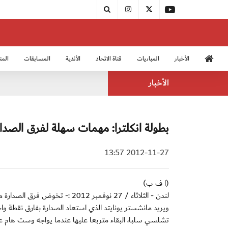
الأخبار
المباريات
قناة الاتحاد
الأندية
المسابقات
المن
منتخب الشباب 2005
منت
الأخبار
بطولة انكلترا: مهمات سهلة لفرق الصدار
2012-11-27 13:57
(ا ف ب)
لندن - الثلاثاء / 27 نوفمبر 2012 :- تخوض فرق الصدارة مباريات سهلة نسبيا في المرحلة الرابعة عشرة من بطولة انكلترا لكرة القدم.
تشلسي سلبا، البقاء متربعا عليها عندما يواجه وست هام ع