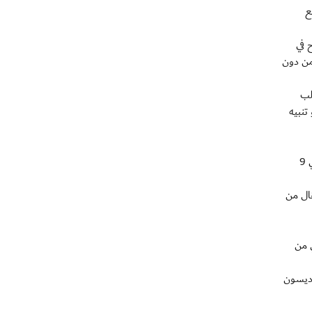
تي مع
 في
محلي وخسروا ثلاثا من دون
لب
تنبيه
ويتعين على مانشستر سيتي مواصلة الضغط على جاره يونايتد وعدم التفريط باي نقطة قبل المواجهة المرتقبة بينهما على ملعب الاتحاد في 9
قال من
ي من
لعب غوديسون