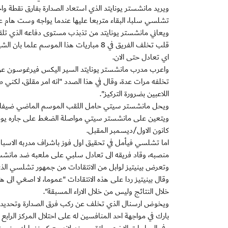
تشلسي سلبا، البقاء متربعا عليها عندما يواجه وست هام ع
ويعاني مانشستر يونايتد من تذبذب مستوى دفاعه الذي تلق
اي تعادل حتى الان.
واعرب مدرب مانشستر يونايتد السير اليكس فيرغوسون عن ق
تخلفه مرات عدة، وقال في هذا الصدد "انه امر مقلق، لكني 
اللاعبين بضرورة التركيز".
ويحل مانشستر سيتي حامل اللقب الموسم الماضي ضيفا على
كانون الاول/ديسمبر المقبل.
اما تشلسي فيأمل في تحقيق اول فوز باشراف مدربه الاسباني ر
منصبه، وقاد فريقه الى تعادل سلبي على ملعبه ضد مانشست
وتعرض بينيتيز لوابل من الانتقادات من جمهور تشلسي الذي 
وقال بينيتيز ردا على هذه الانتقادات "عموما، لا اصغي الى
خلال النتائج وليس من خلال الاراء المسبقة".
بارك في مواجهة احد المنافسين له على احتلال المركز الرابع