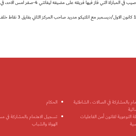
وكان الفيش العائد للتو من اصابة مشابهة في فخذه الايسر، اصيب في المباراة التي فاز فيها فريقه على مضيفه ليف
وسيغيب الفيش على وجه الخصوص عن مباراة القمة في 16 كانون الاول/ديسمبر مع اتلتيكو مدريد صاحب المركز الثاني بفارق 3
مام بالمشاركة في الصالات ، الشاطئية
الحكام
ائية
ة التوعوية لقانون أمن الفاعليات
تسجيل الاهتمام بالمشاركة في مس
ضية
الهواة والشباب