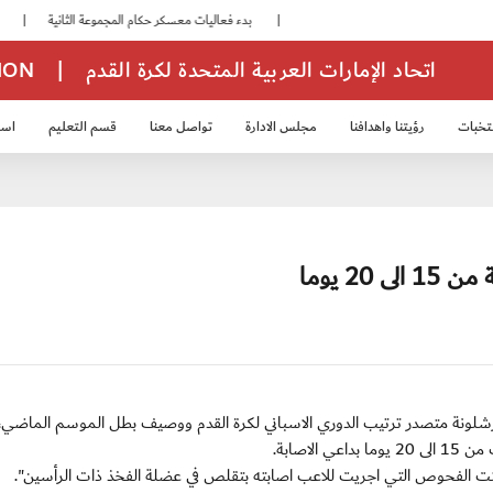
|
بدء فعاليات معسكر حكام المجموعة الثانية
|
انطلاق منافسات بطولة النخبة لحرس الرئاسة
اتحاد الإمارات العربية المتحدة لكرة القدم
|
TION
تخبات
رؤيتنا واهدافنا
مجلس الادارة
تواصل معنا
قسم التعليم
استر
خب الشباب 2007
منتخب الناشئين 2008
منتخب الناشئين 2010
منتخب الناشئي
2 يوما
ثلاثاء / 27 نوفمبر 2012 :- ذكر نادي برشلونة متصدر ترتيب الدوري الاسباني لكرة القدم ووصيف بطل الموسم الماض
لاصابة.
ثبتت الفحوص التي اجريت للاعب اصابته بتقلص في عضلة الفخذ ذات الرأسين".