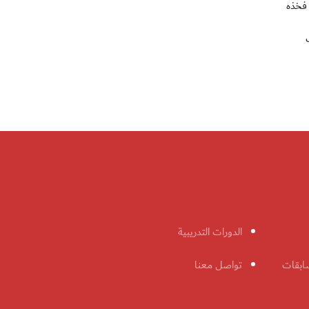
انتي 4-صفر امس الاحد، في فخذه
 نقاط خلف
الدورات التدريبية
ابقات
تواصل معنا