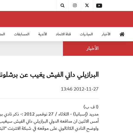
الأخبار
المباريات
قناة الاتحاد
الأندية
المسابقات
المن
منتخب الشباب 2005
منت
الأخبار
البرازيلي داني الفيش يغيب عن برشلونة من 15 الى 0
2012-11-27 13:46
(ا ف ب)
مدريد (إسبانيا) - ال
أمس الاثنين ان مدافعه الدولي البرازيلي داني الفيش سيغيب من 15 الى 20 يوما بداعي ا
واوضح النادي الكاتالوني على موقعه في شبكة الانترنت "ا