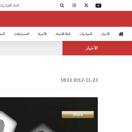
|
مودرن سبورت يُتوج بطلًا لدوري الدرجة الثالثة
|
اتحاد الكرة يُشارك في الكونغرس الآسيوي الـ 36
الأخبار
المباريات
قناة الاتحاد
الأندية
المسابقات
المن
منتخب الشباب 2005
منت
الأخبار
2012-11-23 18:33