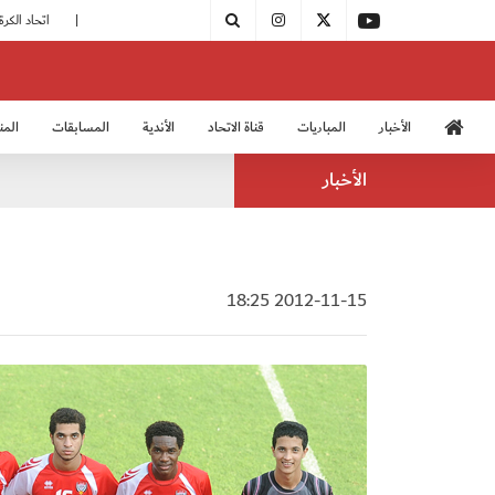
|
مودرن سبورت يُتوج بطلًا لدوري الدرجة الثالثة
|
اتحاد الكرة يُشارك في الكونغرس الآسيوي الـ 36
الأخبار
المباريات
قناة الاتحاد
الأندية
المسابقات
المن
منتخب الشباب 2005
منت
الأخبار
2012-11-15 18:25