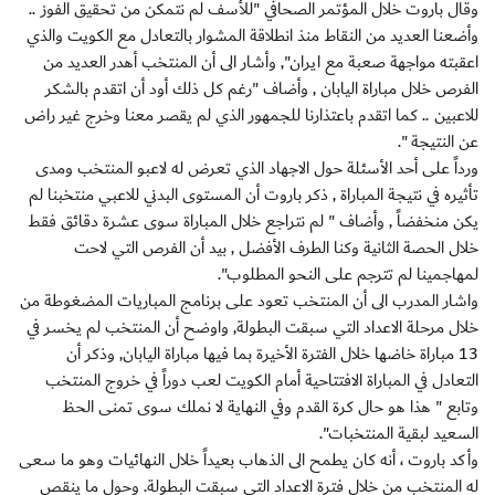
وقال باروت خلال المؤتمر الصحافي "للأسف لم نتمكن من تحقيق الفوز ..
وأضعنا العديد من النقاط منذ انطلاقة المشوار بالتعادل مع الكويت والذي
اعقبته مواجهة صعبة مع ايران", وأشار الى أن المنتخب أهدر العديد من
الفرص خلال مباراة اليابان , وأضاف "رغم كل ذلك أود أن اتقدم بالشكر
للاعبين .. كما اتقدم باعتذارنا للجمهور الذي لم يقصر معنا وخرج غير راض
عن النتيجة ".
ورداً على أحد الأسئلة حول الاجهاد الذي تعرض له لاعبو المنتخب ومدى
تأثيره في نتيجة المباراة , ذكر باروت أن المستوى البدني للاعبي منتخبنا لم
يكن منخفضاً , وأضاف " لم نتراجع خلال المباراة سوى عشرة دقائق فقط
خلال الحصة الثانية وكنا الطرف الأفضل , بيد أن الفرص التي لاحت
لمهاجمينا لم تترجم على النحو المطلوب".
واشار المدرب الى أن المنتخب تعود على برنامج المباريات المضغوطة من
خلال مرحلة الاعداد التي سبقت البطولة, واوضح أن المنتخب لم يخسر في
13 مباراة خاضها خلال الفترة الأخيرة بما فيها مباراة اليابان, وذكر أن
التعادل في المباراة الافتتاحية أمام الكويت لعب دوراً في خروج المنتخب
وتابع " هذا هو حال كرة القدم وفي النهاية لا نملك سوى تمنى الحظ
السعيد لبقية المنتخبات".
وأكد باروت ، أنه كان يطمح الى الذهاب بعيداً خلال النهائيات وهو ما سعى
له المنتخب من خلال فترة الاعداد التي سبقت البطولة. وحول ما ينقص