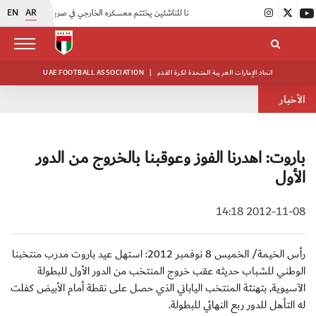
EN
AR
|
منتخبنا للناشئين يختتم معسكره الخارجي في صربيا
|
اتحاد الكرة يُنظم ورشة عمل للمراقبين المعتمدين
اتحاد الإمارات العربية المتحدة لكرة القدم
|
UAE FOOTBALL ASSOCIATION
الأخبار
باروت: اهدرنا الفوز وعوقبنا بالخروج من الدور
الأول
2012-11-08 14:18
رأس الخيمة/ الخميس 8 نوفمبر 2012: استهل عيد باروت مدرب منتخبنا
الوطني للشباب حديثه عقب خروج المنتخب من الدور الأول للبطولة
الآسيوية, بتهنئة المنتخب الياباني الذي حصل على نقطة أمام الأبيض كفلت
له التأهل للدور ربع النهائي للبطولة.