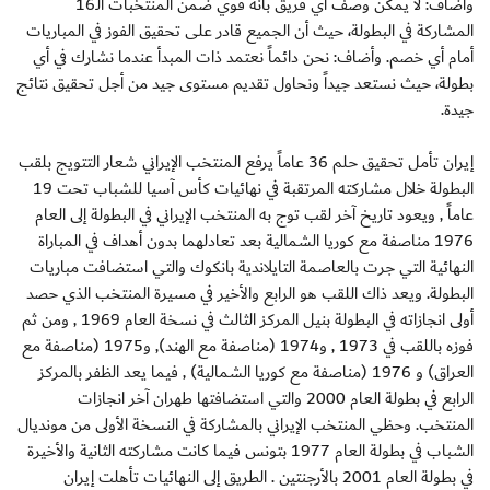
وأضاف: لا يمكن وصف أي فريق بأنه قوي ضمن المنتخبات الـ16
المشاركة في البطولة، حيث أن الجميع قادر على تحقيق الفوز في المباريات
أمام أي خصم. وأضاف: نحن دائماً نعتمد ذات المبدأ عندما نشارك في أي
بطولة، حيث نستعد جيداً ونحاول تقديم مستوى جيد من أجل تحقيق نتائج
جيدة.
إيران تأمل تحقيق حلم 36 عاماً يرفع المنتخب الإيراني شعار التتويج بلقب
البطولة خلال مشاركته المرتقبة في نهائيات كأس آسيا للشباب تحت 19
عاماً , ويعود تاريخ آخر لقب توج به المنتخب الإيراني في البطولة إلى العام
1976 مناصفة مع كوريا الشمالية بعد تعادلهما بدون أهداف في المباراة
النهائية التي جرت بالعاصمة التايلاندية بانكوك والتي استضافت مباريات
البطولة. ويعد ذاك اللقب هو الرابع والأخير في مسيرة المنتخب الذي حصد
أولى انجازاته في البطولة بنيل المركز الثالث في نسخة العام 1969 , ومن ثم
فوزه باللقب في 1973 , و1974 (مناصفة مع الهند), و1975 (مناصفة مع
العراق) و 1976 (مناصفة مع كوريا الشمالية) , فيما يعد الظفر بالمركز
الرابع في بطولة العام 2000 والتي استضافتها طهران آخر انجازات
المنتخب. وحظي المنتخب الإيراني بالمشاركة في النسخة الأولى من مونديال
الشباب في بطولة العام 1977 بتونس فيما كانت مشاركته الثانية والأخيرة
في بطولة العام 2001 بالأرجنتين . الطريق إلى النهائيات تأهلت إيران