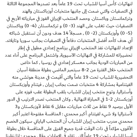
لنهائيات كأس آسيا للشباب تحت 19 عاماً بعد تصدرها المجموعة الثالثة
في التصفيات والتي ضمت إلى جانبها منتخبات أوزباكستان والهند
وتركمانستان وباكستان. وحصد المنتخب الإيراني الفوز في مبارياته الأربع في
التصفيات حيث تغلب على الهند (3- 0) و تركمانستان (4- 0) وباكستان
(5- 0) وأوزبكستان (2- 0) , مسجلاً 14 هدف ودون أن تستقبل شباكه
أي هدف كأحد أفضل المنتخبات دفاعاً في التصفيات بجانب سوريا وتايلاند.
الإعداد للنهائيات نفذ المنتخب الإيراني برنامج إعدادي مطول في إطار
تحضيراته للمشاركة في النهائيات الآسيوية, واشتمل البرنامج على أداء عدد
من المباريات الودية بجانب معسكر إعدادي في روسيا , كما خاض
المنتخب خلال الفترة من 2-8 سبتمبر الماضي بطولة منطقة آسيان
التحضيرية للشباب تحت 19 عاماً والتي أقيمت في مدينة هوتشي منه
الفيتنامية بمشاركة 4 منتخبات ضمت بجانب إيران , فيتنام وأوزبكستان
وأستراليا. وتوج منتخب إيران للشباب بلقب البطولة عقب فوزه على
أوزبكستان 2-1 في المباراة النهائية , وكان المنتخب تصدر الترتيب في الدور
الأول برصيد 9 نقاط من ثلاث مباريات، مقابل 6 نقاط لأوزبكستان و3
لأستراليا ولا شيء لفيتنام. أكبر محمدي : المنافسة مفتوحة اعتبر أكبر
محمدي مدرب منتخب إيران للشباب أن المنتخب الياياني سيكون الخصم
الأقوى، مؤكداً في ذات الوقت قدرة جميع الفرق على المنافسة خلال بطولة
آسيا للشباب تحت 19 عاماً التي تقام في الإمارات. وقال محمدي: إذا نظرنا