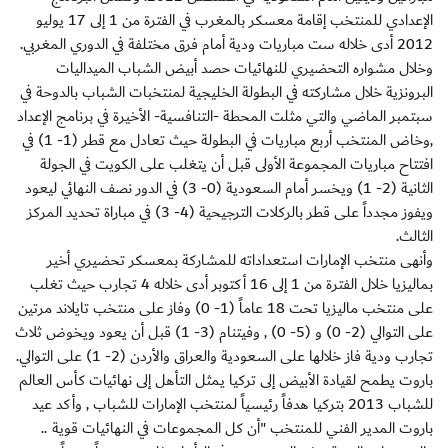
الإعدادي للمنتخب إقامة معسكر بالمغرب في الفترة من 1 إلى 17 يوليو
2012 أدى خلاله ست مباريات ودية أمام فرق مختلفة في الدوري المغربي.
وخلال مشواره التحضيري للنهائيات حصد أبيض الشباب الميداليات
البرونزية خلال مشاركته في البطولة الخليجية لمنتخبات الشباب بالدوحة في
سبتمبر الماضي والتي مثلت المحطة -التنافسية- الأخيرة في برنامج الإعداد
,وخاض المنتخب أربع مباريات في البطولة حيث تعادل مع قطر (1- 1) في
افتتاح مباريات المجموعة الأولى قبل أن يتغلب على الكويت في الجولة
الثانية (2- 1) ويخسر أمام السعودية (0- 3) في الدور نصف النهائي ليعود
ويفوز مجدداً على قطر بالركلات الترجيحية (4- 3) في مباراة تحديد المركز
الثالث.
وأنهى منتخب الإمارات استعداداته للمشاركة بمعسكر تحضيري أخير
بماليزيا خلال الفترة من 1 إلى 16 أكتوبر أدى خلاله 4 تجارب حيث تغلب
على منتخب ماليزيا تحت 18 عاماً (1- 0) وفاز على منتخب تايلاند مرتين
على التوالي (2- 0) و (5- 0) , وفيتنام (3- 1) قبل أن يعود ويخوض ثلاث
تجارب ودية فاز خلالها على السعودية والعراق والأردن (2- 1) على التوالي.
باروت يطمح لقيادة الأبيض إلى تركيا يمثل التأهل إلى نهائيات كأس العالم
للشباب 2013 بتركيا هدفاً رئيسياً لمنتخب الإمارات للشباب , وأكد عيد
باروت المدير الفني للمنتخب "أن كل المجموعات في النهائيات قوية ..