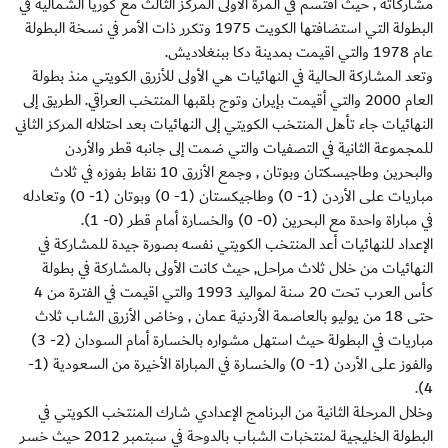
مشاركاته , حيث اقتسم في المرة الأولى المركز الثالث مع كوريا الشمالية في
البطولة التي استضافتها الكويت 1975 وتكرر ذات الأمر في نسخة البطولة
عام 1978 والتي اقيمت بمدينة دكا ببنغلاديش.
وتعد المشاركة الحالية في النهائيات هي الأولى للأزرق الكويتي منذ بطولة
العام 2000 والتي أقيمت بإيران وتوج بلقبها المنتخب العراقي. الطريق إلى
النهائيات جاء تأهل المنتخب الكويتي إلى النهائيات بعد احتلاله المركز الثاني
للمجموعة الثانية في التصفيات والتي ضمت إلى جانبه قطر والأردن
والبحرين وطاجيسكتان وبوتان , وجمع الأزرق 10 نقاط بفوزه في ثلاث
مباريات على الأردن (1- 0) وطاجيكستان (1- 0) وبوتان (1- 0) وتعادله
في مباراة واحدة مع البحرين (0- 0) والخسارة أمام قطر (0- 1).
الإعداد للنهائيات أعد المنتخب الكويتي نفسه بصورة جيدة للمشاركة في
النهائيات من خلال ثلاث مراحل, حيث كانت الأولى بالمشاركة في بطولة
كأس العرب تحت 20 سنة لمواليد 1993 والتي اقيمت في الفترة من 4
حتى 18 من يوليو بالعاصمة الأردنية عمان , وخاض الأزرق الشاب ثلاث
مباريات في البطولة حيث استهل مشواره بالخسارة أمام السودان (2- 3)
والفوز على الأردن (1- 0) والخسارة في المباراة الأخيرة من السعودية (1-
4).
وخلال المرحلة الثانية من البرنامج الإعدادي شارك المنتخب الكويتي في
البطولة الخليجية لمنتخبات الشباب بالدوحة في سبتمبر 2012 حيث خسر