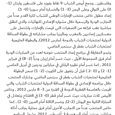
وفلسطين , وجمع أبيض الشباب 9 نقاط بفوزه على فلسطين ولبنان (1-
0) على التوالي وعلى اليمن (3- 1) والخسارة أمام سوريا (0- 1).
إعداد مطول خاض منتخب الإمارات الوطني للشباب لكرة القدم عدداً من
التجارب الودية والرسمية خلال مشواره الإعدادي للنهائيات والذي انطلق
مباشرة عقب فراغه من التصفيات التي قيمت بالإمارات واشتمل على
معسكرين إعداديين بالمغرب وماليزيا بجانب مشاركته في بطولة الصداقة
الدولية لمنتخبات الشباب بالدوحة (مارس 2012), والبطولة الخليجية
لمنتخبات الشباب بقطر في سبتمبر الماضي.
وتبدو المفارقة في برنامج إعداد المنتخب خوضه لعدد من المباريات الودية
أمام فرق المجموعة الأولى , حيث خسر أمام إيران ودياً (2- 8) في فبراير
2011 , كما خسر أمام نظيره الياباني في مباراتين وديتين في أبريل الماضي
(1- 2) و (0 -2 ) قبل أن يتفوق على الكويت (2- 1) ضمن البطولة
الخليجية لمنتخبات الشباب بقطر في سبتمبر الماضي. وشارك المنتخب
خلال برنامجه الإعدادي في بطولة الصداقة الدولية لمنتخبات الشباب والتي
اقيمت بالعاصمة القطرية الدوحة في الفترة من 3- 8 مارس 2012 , وخاض
الأبيض ثلاث مباريات حيث خسر أمام قطر (0- 3) في الافتتاح وتعادل في
المباراة الثانية مع اليونان (2-2), وخسر الثالثة أمام الصين (0- 2) , كما
خاض المنتخب عدداً من التجارب الأخرى أمام فرق محلية بجانب أدائه
مباراتين وديتين أمام السعودية في أغسطس 2012. وشمل البرنامج