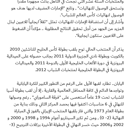
والمنتخبات الستة عشر التي نجحت في التأهل بذلت مجهوداً مقدراً
وتستحق الوصول للنهائيات" , وتابع "الإمارات المضيف لديها هدف هو
الوصول لنهائيات كأس العالم للشباب".
وأشار إلى أن استضافة الإمارات للنهائيات تمثل "ثقلاً ايجابياً للاعبين لبذل
المزيد من الجهد من أجل تحقيق النتائج المطلوبة .. مؤكداً أن الضغوط
على اللاعبين ستكون ايجابية".
يذكر أن المنتخب الحالي توج بلقب بطولة كأس الخليج للناشئين 2010
بالكويت وبطولة نادي الجزيرة الدولية 2011 بجانب حصوله على الميدالية
البرونزية في دورة الألعاب الخليجية الأولى بالدوحة 2011 والميداليات
البرونزية في البطولة الخليجية لمنتخبات الشباب 2012.
اليابان.. تطارد لقبها الأول على الرغم من التطور الكبير للكرة اليابانية
وتواجدها الدائم في كافة المحافل العالمية والقارية ، إلا أن لقب بطولة آسيا
للشباب تحت 19 عاماً استعصى على "فرقة الساموراي" , رغم وصولها
للنهائي في 6 مناسبات اكتفوا فيها بحصد المركز الثاني وذلك بداية من
بطولة العام 1973 والتي فاز بلقبها المنتخب الإيراني بالفوز في المباراة
النهائية (2- 0) , ومن ثم تكرر السيناريو أعوام 1994 و 1998 و 2000 و
2002 و2006 حيث خسر النهائي في البطولة الأخيرة بركلات الترجيح (3-