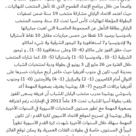
واضحاً من خلال برنامج الإعداد الطموح الذي تلا تأهل المنتخب للنهائيات ,
حيث اعتمد الاتحاد الياباني مشاركة منتخب 19 سنة ضمن تصفيات
البطولة المؤهلة لنهائيات كأس آسيا تحت 22 سنة. وحصد المنتخب
الياباني بطاقة التأهل عن المجموعة الخامسة التي لعبت مبارياتها
باندونسيا برصيد 15 نقطة من خمس مباريات، مقابل 10 نقاط لأستراليا
و9 لإندونيسيا و7 لسنغافورة و3 لتيمور الشرقية ولا شيء لماكاو.
حيث حقق الفوز على ماكاو (6- 0) وعلى سنغافورة (3- 1) , و تيمور
الشرقية (1- 0) , واندونسيا (5- 1) واستراليا (5- 0). كما شارك المنتخب
خلال الفترة من 26 مايو إلى 3 يونيو في بطولة ودية لمنتخبات الشباب
بمدينة كيب تاون في جنوب أفريقيا حيث خاض أربع مباريات خسرها على
التوالي أمام الكاميرون (1- 2) والبرازيل (1- 4) والأرجنتين (0- 1) وجنوب
أفريقيا بركلات الترجيح (7- 8). يوشيدا يعترف بصعوبة المهمة أكد
ياسوشي يوشيدا مدرب منتخب اليابان للشباب أن فريقه يسعى للفوز
بلقب بطولة آسيا للشباب تحت 19 عاماً 2012 في الإمارات، رغم اعترافه
بصعوبة المهمة مع تطور مستوى المنتخبات الآسيوية في السنوات الأخيرة.
وقال يوشيدا في تصريح لموقع الاتحاد الآسيوي لكرة القدم : لن تكون
المهمة سهلة، خلال السنوات الأخيرة شهدت كرة القدم الآسيوية تطوراً
كبيراً في المستوى، خاصة في بطولات الفئات العمرية، ولا يمكن توقع الفائز.