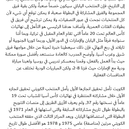
إلى التاريخ، فإن المنتخب الياباني سيكون خصماً صعباً، ولكن بقية فرق
المجموعة والفرق المشاركة في البطولة صعبة، لا يمكن توقع أي شيء لأن
كل المنتخبات نجحت في عبور التصفيات، ولا يمكن ترشيح أي فريق في
بطولات الفئات العمرية. وأضاف: هدفنا الرئيسي هو التأهل إلى نهائيات
كأس العالم تحت 20 عاماً التي تقام العام المقبل في تركيا، وبما أننا
سنواجه فرقاً مثل اليابان والإمارات في الدور الأول، وربما كوريا الجنوبية أو
تايلاند في ربع النهائي، فإن ذلك سيعطينا خبرة ثمينة من خلال مواجهة فرق
شرق وغرب آسيا. وأوضح المدرب: كالعادة سنستعد بأفضل صورة ممكنة
حيث بدأ العمل بالفعل، وقمنا بمعسكر تدريبي في روسيا ولعبنا مباراة
ودية مع الإمارات حيث فزنا 8-2، ولكن المباريات الودية تختلف عن
المنافسات الفعلية.
الكويت تأمل تحقيق انجازها الأول يأمل المنتخب الكويتي تحقيق انجازه
الأول خلال مشاركته المنتظرة في نهائيات كأس آسيا للشباب تحت 19
عاماً في نسختها رقم 37, ولم يعرف الأزرق الطريق إلى منصات التتويج
بالبطولة طوال تاريخ مشاركاته السابقة والتي استهلها في العام 1971 في
البطولة التي استضافتها اليابان. ويعد المركز الثالث الذي حققه المنتخب
الكويتي مرتين (مناصفة) عامي 1975 و 1978 هو الأفضل طوال تاريخ