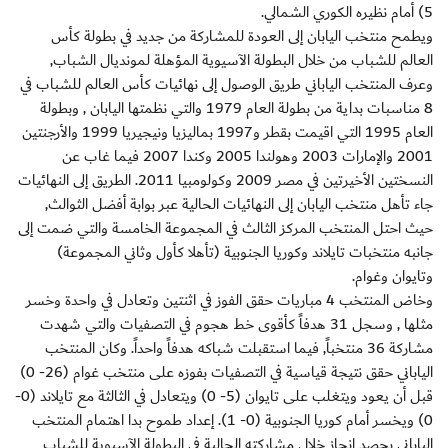
5) أمام نظيره الكوري الشمالي.
ويطمح منتخب اليابان إلى العودة للمشاركة من جديد في بطولة كأس
العالم للشباب من خلال البطولة الآسيوية المؤهلة لمونديال الشباب,
وعرف المنتخب الياباني طريق الوصول إلى نهائيات كأس العالم للشباب في
8 مناسبات بداية من بطولة العام 1979 والتي نظمتها اليابان , وبطولة
العام 1995 التي اقيمت بقطر و1997 بماليزيا ونيجيريا 1999 والأرجنتين
2001 والإمارات 2003 وهولندا 2005 وكندا 2007 فيما غاب عن
النسختين الأخيرتين في مصر 2009 وكولومبيا 2011. الطريق إلى النهائيات
جاء تأهل منتخب اليابان إلى النهائيات الحالية عبر بوابة أفضل الثوالث,
حيث احتل المنتخب المركز الثالث في المجموعة الخامسة والتي ضمت إلى
جانبه منتخبات تايلاند وكوريا الجنوبية (تأهلا كأول وثاني المجموعة)
وتايوان وغوام.
وخاض المنتخب 4 مباريات حقق الفوز في اثنتين وتعادل في واحدة وخسر
مثلها , وسجل 31 هدفاً كأقوى خط هجوم في التصفيات والتي شهدت
مشاركة 36 منتخباً, فيما استقبلت شباكه هدفاً واحداً. وكان المنتخب
الياباني حقق نتيجة قياسية في التصفيات بفوزه على منتخب غوام (26- 0)
قبل أن يعود ويتغلب على تايوان (5- 0) ويتعادل في الثالثة مع تايلاند (0-
0) ويخسر أمام كوريا الجنوبية (0- 1). إعداد طموح بدا اهتمام المنتخب
الياباني بحصد انجاز خلال مشاركته الحالية في البطولة الآسيوية للشباب