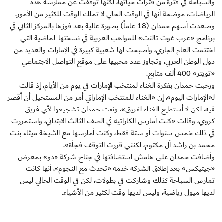
والسباحة في فترة من فترات حياتها، لكنها توقفت عن ممارسة هذه
الرياضات، موضحة أنها في الوقت الحالي لا تملك الوقت للكثير من الأمور.
وصعدت أسهم حمدان (18 عاماً) بصورة عالية بعد فوزها بالمركز الثاني في
برنامج «عرب غوت تالنت» للمواهب العربية في نسختها الماضية التي
اختتمت العام الجاري، وأصبحت لها شعبية كبيرة في الإمارات والعديد من
دول الوطن العربي، وتجاوز عدد محبيها على موقع التواصل الاجتماعي
«تويتر» 400 ألف متابع.
ورحبت حمدان بفكرة الغناء لمنتخب الإمارات في يوم من الأيام، إذ قالت
لـ«الإمارات اليوم»، إن «الغناء للمنتخب الإماراتي أمر من المستحيل أن أقصر
فيه، لكن لا أستطيع الغناء لفريق»، ونفت حمدان تشجيعها لأي فريق
كروي، وقالت «كنت أمارس الكاراتيه في الصف الثالث الابتدائي، واستمررت
في ذلك خمس سنوات أو ستة فقط، وكنت أمارسها مع الشيخة ميثاء بنت
محمد بن راشد آل مكتوم، لكنني قررت التوقف فجأة».
وأضافت حمدان على هامش استضافتها في جناح شركة «دو» بمعرض
«جيتيكس» بعد إطلاق الشركة خدمة «تحدث مع النجوم»، أنها كانت
تمارس السباحة كذلك وشاركت في بطولات، لكن في الوقت الحالي ليس
لديها ميول رياضية، وليس لديها وقت لكثير من الأشياء.