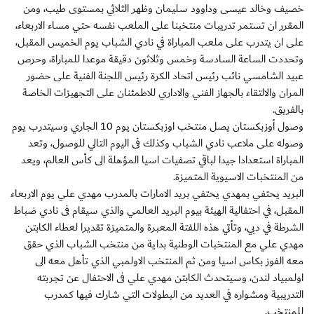
خصيف وخالد عيسى وداوود سليمان وظهر الثلاثي بمستوى طيب، ومن
المقرر ان تستمر تدريبات منتخبنا على الملعب نفسه حتي مساء الاربعاء،
على ان يتدرب على ملعب المباراة في نادي الشباب يوم الخميس المقبل،
وتحددت الساعة السادسة وخمس وثلاثون دقيقة موعدا للمباراة، وحرص
عبيد الشامسي نائب رئيس اتحاد الكرة رئيس اللجنة الفنية على حضور
المران والالتقاء بالجهاز الفني والاداري للاطمئنان على التجهيزات الخاصة
بالفريق.
وصول أوزبكستان يصل منتخب اوزبكستان يوم 10 الجاري وسيتدرب يوم
وصوله على ملاعب نادي الشباب وكذلك فى اليوم التالي للوصول، وتعد
المباراة استعدادا جيدا لباقي تصفيات اسيا المؤهلة الى كأس العالم، ويعد
من المنتخبات الاسيوية المتميزة.
البريد يحتفي بمهدي يحتفي بريد الامارات بالمدرب مهدي علي يوم الاربعاء
المقبل، في احتفالية الهيئة بيوم البريد العالمي والذي سيقام فى نادي ضباط
الشرطة في دبي، وتأتي هذه اللفتة المعبرة والمتميزة تقديرا لعطاء الكابتن
مهدي علي مع المنتخبات الوطنية بداية من منتخب الشباب الذي حقق
معه الفوز بكاس اسيا ومن ثم المنتخب الاولمبي الذي تأهل معه الى
اولمبياد لندن، وسيتحدث الكابتن مهدي علي فى الاحتفال عن تجربته
التدريبية ومشواره في العديد من البطولات التي شارك فيها كمدرب
للمنتخب.