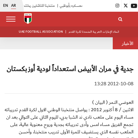
EN
AR
|
أبيض الشباب يواصل تدريباته في معسكره بأبوظبي
|
منتخبنا للناشئين يختتم معسكره الخارجي في صربيا
اتحاد الإمارات العربية المتحدة لكرة القدم
|
UAE FOOTBALL ASSOCIATION
الأخبار
جدية في مران الأبيض استعداداً لودية أوزبكستان
2012-10-08 13:28
العوضي النمر ( البيان )
الاثنين / 8 أكتوبر 2012 : يواصل منتخبنا الوطني الاول لكرة القدم تدريباته
مساء اليوم على ملعب نادي ند الشبا بدبي، لليوم الثاني على التوالي بعد ان
تجمع الفريق مساء امس وأدى تدريباته بجدية وروح معنوية عالية، على
الملعب نفسه الذي يستضيف للمرة الأولى تدريب منتخبنا، وأحسن