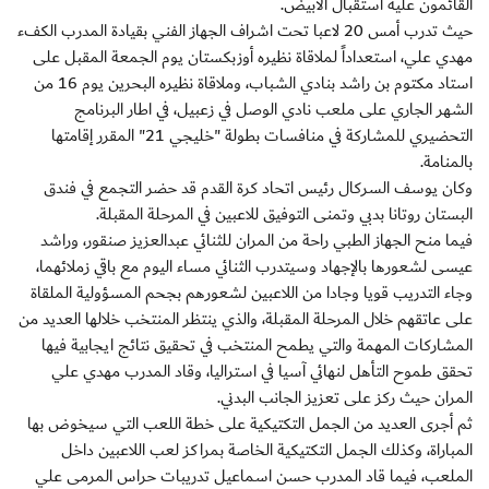
القائمون عليه استقبال الأبيض.
حيث تدرب أمس 20 لاعبا تحت اشراف الجهاز الفني بقيادة المدرب الكفء
مهدي علي، استعداداً لملاقاة نظيره أوزبكستان يوم الجمعة المقبل على
استاد مكتوم بن راشد بنادي الشباب، وملاقاة نظيره البحرين يوم 16 من
الشهر الجاري على ملعب نادي الوصل في زعبيل، في اطار البرنامج
التحضيري للمشاركة في منافسات بطولة "خليجي 21" المقرر إقامتها
بالمنامة.
وكان يوسف السركال رئيس اتحاد كرة القدم قد حضر التجمع في فندق
البستان روتانا بدبي وتمنى التوفيق للاعبين في المرحلة المقبلة.
فيما منح الجهاز الطبي راحة من المران للثنائي عبدالعزيز صنقور، وراشد
عيسى لشعورها بالإجهاد وسيتدرب الثنائي مساء اليوم مع باقي زملائهما،
وجاء التدريب قويا وجادا من اللاعبين لشعورهم بجحم المسؤولية الملقاة
على عاتقهم خلال المرحلة المقبلة، والذي ينتظر المنتخب خلالها العديد من
المشاركات المهمة والتي يطمح المنتخب في تحقيق نتائج ايجابية فيها
تحقق طموح التأهل لنهائي آسيا في استراليا، وقاد المدرب مهدي علي
المران حيث ركز على تعزيز الجانب البدني.
ثم أجرى العديد من الجمل التكتيكية على خطة اللعب التي سيخوض بها
المباراة، وكذلك الجمل التكتيكية الخاصة بمراكز لعب اللاعبين داخل
الملعب، فيما قاد المدرب حسن اسماعيل تدريبات حراس المرمى علي