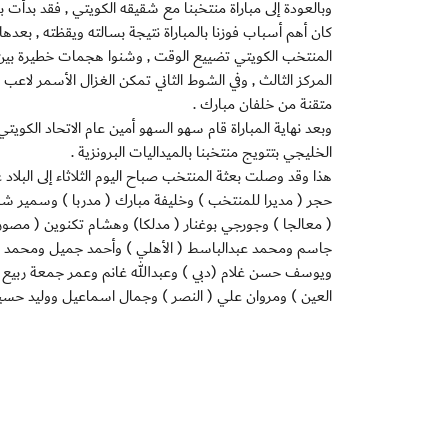
وبالعودة إلى مباراة منتخبنا مع شقيقه الكويتي , فقد بد
كان أهم أسباب فوزنا بالمباراة نتيجة بسالته ويقظته , بعده
المنتخب الكويتي تضييع الوقت , وشنوا هجمات خطيرة بين 
متقنة من خلفان مبارك .
وبعد نهاية المباراة قام سهو السهو أمين عام الاتحاد الكويت
الخليجي بتتويج منتخبنا بالميداليات البرونزية .
هذا وقد وصلت بعثة المنتخب صباح اليوم الثلاثاء إلى البلا
حجر ( مديرا للمنتخب ) وخليفة مبارك ( مدربا ) وسمير شاكر 
جاسم ومحمد عبدالباسط ( الأهلي ) وأحمد جميل ومحمد عب
ويوسف حسن غلام (دبي ) وعبدالله غانم وعمر جمعة ربيع 
العين ) ومروان علي ( النصر ) وجمال اسماعيل ووليد حسي