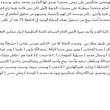
أت بهجمتين متتاليتين على مرمى منتخبنا تصدى لها الحارس محمد سعيد بوسنده 
ا أحكم منتخبنا سيطرته على مجريات الشوط الأولى لكن دون فائدة ,فيما راح لاعب
فترة وأخرى , لكن بوسنده كان لهم بالمرصاد وحرمهم من تحقيق أحلاهم في تح
المركز الثالث , وفي الشوط الثاني تمكن الغزال الأسمر لاعب منتخبنا أحمد ربيع من تسجيل هدف المبارا
ي لكرة القدم وأحمد ميرزا الأمين العام المساعد للجنة التنظيمية لدول مجلس التع
د عن طريق مطار دبي . وضمت البعثة كلا من : الدكتور موسى عباس ( مشرفا) وخا
( مدربا للحراس ) وبيير بيري مدربا للياقة , وعبدالله بارون ( طبيبا ) وبدر عبد
( معالجا ) وجورجي بوغنار ( مدلكا) وهشام تكنوين ( مصورا ) وجمال محمد ( مسؤولا للمهمات ) , كما ضمت 
دالله وسلطان سعيد وأحمد ربيع وأحمد العطاس وعبدالرحمن جاسم ( الجزيرة
( الشارقة ) وراشد غانم الهاجري ( الشعب ) ومحمد سيعد بوسنده ومحسن عبدا
ن ومنصور عبدالله وخالد عبدالرحيم ويوسف محمد ( الوحدة ) وعلي حسن ( الو