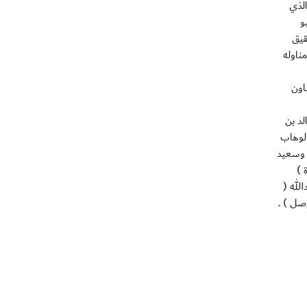
الذي
و
قيق
ة الوحيد في الدقيقة 75 بعد أن تلقى مناوله
اون
لد بن
الوهاب
22 لاعبا هم : خلفان مبارك وسعيد
 )
لله (
صل ) .