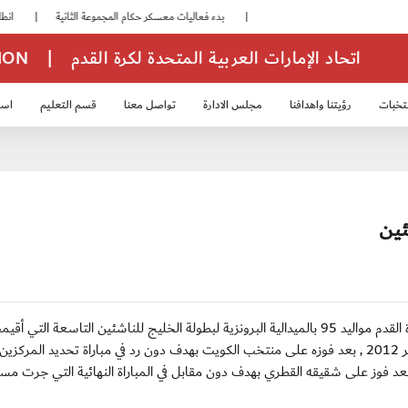
|
بدء فعاليات معسكر حكام المجموعة الثانية
|
انطلاق منافسات بطولة النخبة لحرس الرئاسة
اتحاد الإمارات العربية المتحدة لكرة القدم
|
TION
تخبات
رؤيتنا واهدافنا
مجلس الادارة
تواصل معنا
قسم التعليم
استر
خب الشباب 2007
منتخب الناشئين 2008
منتخب الناشئين 2010
منتخب الناشئي
الكويت / الثلاثاء 2 أكتوبر 2012 : توج منتخبنا الوطني لكرة القدم مواليد 95 بالميدالية البرونزية لبطولة الخليج للناشئين التاسعة الت
دولة الكويت للفترة من 22 سبتمبر الماضي ولغاية 1 أكتوبر 2012 , بعد فوزه على منتخب الكويت بهدف دون رد في مباراة تحديد المر
عد فوز على شقيقه القطري بهدف دون مقابل في المباراة النهائية التي جرت مس