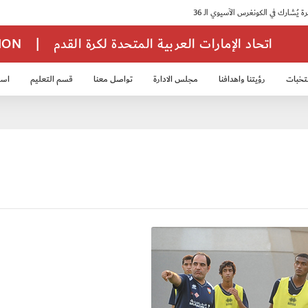
اتحاد الإمارات العربية المتحدة لكرة القدم
|
TION
تخبات
رؤيتنا واهدافنا
مجلس الادارة
تواصل معنا
قسم التعليم
استر
خب الشباب 2007
منتخب الناشئين 2008
منتخب الناشئين 2010
منتخب الناشئي