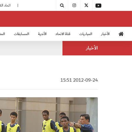
|
مودرن سبورت يُتوج بطلًا لدوري الدرجة الثالثة
|
اتحاد الكرة يُشارك في الكونغرس الآسيوي الـ 36
الأخبار
المباريات
قناة الاتحاد
الأندية
المسابقات
المن
منتخب الشباب 2005
منت
الأخبار
2012-09-24 15:51