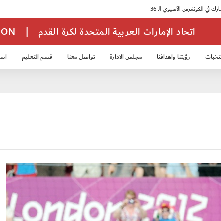
اتحاد الإمارات العربية المتحدة لكرة القدم
|
TION
تخبات
رؤيتنا واهدافنا
مجلس الادارة
تواصل معنا
قسم التعليم
استر
خب الشباب 2007
منتخب الناشئين 2008
منتخب الناشئين 2010
منتخب الناشئي