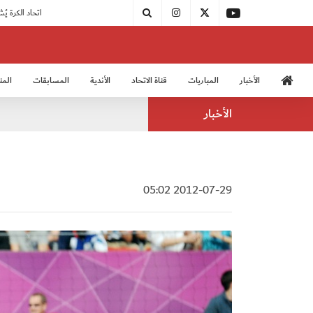
|
مودرن سبورت يُتوج بطلًا لدوري الدرجة الثالثة
|
اتحاد الكرة يُشارك في الكونغرس الآسيوي الـ 36
الأخبار
المباريات
قناة الاتحاد
الأندية
المسابقات
المن
منتخب الشباب 2005
منت
الأخبار
2012-07-29 05:02