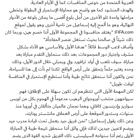
العربية المتحدة من خوض المنافسات كما في الأيام العادية.
والهدف المنشود كما هو واضح هو محاولة الإستمرار في البطولة وتخطي
مراحلها واحدة تلو الأخرى من أجل بلوغ أقصى ما يمكن بلوغه من الأدوار
النهائية، وهو ما ألمح إليه إسماعيل من ناحية أخرى وهو يقول لموقع
FIFA.com: "يعتقد منافسونا في المجموعة الأولى أننا خصم هين، وربما كان
ذلك شيئاً في صالحنا بحيث نستغل عنصر المفاجأة."
وأضاف لاعب الوسط قائلاً: "هدفنا الأول والأساسي هو الأداء بشكل
مشرف واجتياز دور المجموعات. بعد ذلك سنحاول التقدم مباراة بعد
مباراة. سوف نلعب في أولد ترافورد وفي ويمبلي خلال الدور الأول، وذلك
وحده يعتبر حلماً يتحقق على أرض الواقع. لكننا لم نأت إلى هنا للسياحة،
نحن واثقون أننا سنحقق نتائج طيبة وأننا نستطيع الإستمرار في المنافسة
لوقت طويل."
لكن المهمة الأولى التي تنتظرهم لن تكون سهلة على الإطلاق؛ فهم
سيواجهون منتخب أوروجواي الرهيب مدعوماً في الهجوم بكل من لويس
سواريز وإدينسون كافاني، وهما نجمان عالميان متألقان في أوروبا منذ
سنوات، وستدور الموقعة على أرض العملاق مانشستر يونايتد.
وعن ذلك يقول إسماعيل: "نحن فريق جيد يعمل تحت قيادة مدرب جيد
ويضم لاعبين جيدين، لذلك فإني واثق أننا سنحقق نتيجة طيبة في المباراة
الأولى رغم أننا سنواجه السيليستي، ذلك الفريق شديد القوة الذي يضم