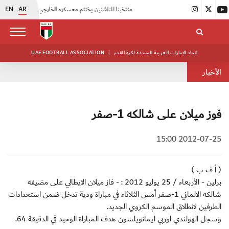
EN
AR
|
منتخبنا للناشئين يختتم معسكره الخارجي في صربيا
|
اتحاد الكرة يُنظم ورشة عمل للمراقبين المعتمدين
اتحاد الإمارات العربية المتحدة لكرة القدم
|
UAE FOOTBALL ASSOCIATION
الأخبار
فوز ميلان على شالكه 1-صفر
2012-07-25 15:00
( أ ف ب )
برلين - الأربعاء / 25 يوليو 2012 : - فاز ميلان الايطالي على مضيفه
شالكه الالماني 1-صفر أمس الثلاثاء في مباراة ودية تدخل ضمن استعدادات
الطرفين لانطلاق الموسم الكروي الجديد.
وسجل الهولندي اوربي ايمانويلسون هدف المباراة الوحيد في الدقيقة 64.