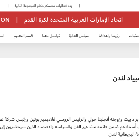
|
بدء فعاليات معسكر حكام المجموعة الثانية
|
انطلاق منافسات بطولة النخبة لحرس الرئاسة
اتحاد الإمارات العربية المتحدة لكرة القدم
|
TION
تخبات
رؤيتنا واهدافنا
مجلس الادارة
تواصل معنا
قسم التعليم
استر
خب الشباب 2007
منتخب الناشئين 2008
منتخب الناشئين 2010
منتخب الناشئي
بياد لندن
:- سجل الممثل الأميركي براد بيت وزوجته أنجلينا جولي والرئيس الروسي فلاديمير بوتين ورئيس شركة 
، أسماءهم ضمن قائمة مشاهير الفن والسياسة والاقتصاد الذين سيحضرون إلى 