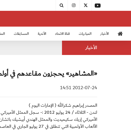
الأخبار
المباريات
قناة الاتحاد
الأندية
المسابقات
المن
منتخب الشباب 2005
منت
الأخبار
«المشـاهـير» يحـجزون مقـاعدهم في أولم
2012-07-24 14:51
المصدر إبراهيم شكرالله ( الإمارات اليوم )
لندن - الثلاثاء / 24 يوليو 2012 
الأميركي إريك سكيميديت والممثل الهندي أبيشيك باتشان
الألعاب الأولمبية التي تنطلق في 27 يوليو الجاري في العاصمة البريطانية لندن.