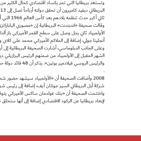
وتستعد بريطانيا التي تمر بكساد اقتصادي كحال الكثير من ا
ا
ثاني أكبر حدث تنظمه بلادهم بعد كأس العالم 1966 التي أحرزته إنجلترا للمرة الوحيدة في تاريخها.
وقالت صحيفة «اندبندنت» البريطانية إن «مصوري الباباراتزي
الأولمبياد ثاني رجل وصل على سطح القمر الأميركي باز ألدار
أنجلينا جولي، إضافة إلى الملاكم الأميركي محمد علي كلاي و
الشهر المقبل إلى الأولمبياد من ضمنهم الرئيس البرازيلي 
.
2008 وأضافت الصحيفة أن «الأولمبياد سيشهد حضور 
شركة أبل البريطاني السير جونثان آيف، إضافة إلى رئيس ش
لإبعاد بريطانيا عن الركود الاقتصادي إضافة إلى أنها ستخلق نحو 18 ألف فرصة عمل جديدة في ل