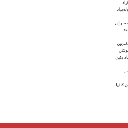
راء
 الأولمبياد
حضر إلى
ته
اسة سيحضرون
ونثان
 قائد دولة حضر إلى أولمبياد بكين
يس
ي أنه سيكون كافيا