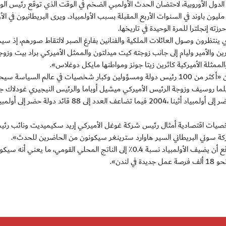
لدول الأوروبية، لاحتضان الحدث الأولمبي الضخم في الوقت الذي توقع رئيس الوز
لبريطاني ديفيد كاميرون أن تحقق دولته أرباحاً تصل إلى 13 مليون باوند في السنوات الأربع المقبلة بسبب الأولمبياد. ويرى البريطانيون في
 ينتظرون وصول العائلات الملكية والفنانين بفارغ الصبر لالتقاط صورهم، إذ سي
ين والأمير وليام إلى جانب زوجته كيت ميدلتون والممثل الأميركي براد بيت وزوج
الممثلة الأميركية كاثرين زيتا جونز ومواطنها مايكل دوغلاس».
وعلى الجانب الدبلوماسي، أشارت الصحيفة البريطانية إلى أن «أكثر من 100 رئيس دولة ومسؤولين وكبار شخصيات في عالم السي
ديلما روسيف وزوجة الرئيس الأميركي ميشيل أوباما والرئيس النيجيري غودلاك ج
والرئيس الروسي فيلادمير بوتين». يذكر أن 48 قائد دولة حضر إلى أولمبياد أثينا ،2004 فيما تضاعف العدد إلى 88
شخصيات اقتصادية أمثال رئيس شركة غوغل الأميركي إريد سكيميديت ونائب رئ
ركة سوني البريطاني السير هاوارد سترينغر سيكونون من الحاضرين للحدث».
واختتمت الصحيفة أن «بنك غولدمان ساكس الأميركي يتوقع أن يضيف الأولمبياد نسبة 0.4٪ إلى الناتج المحلي القومي، ما يعن
ندن».