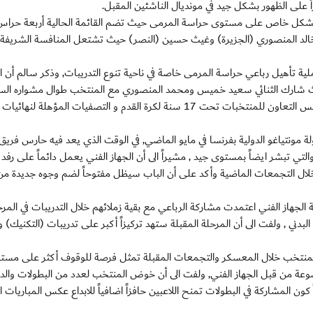
اً على الظهور بشكل جيد في مونديال الناشئين المقبل.
م بشكل خاص على مستوى حراسة المرمى حيث تضم القائمة الحالية أربعة حرا
 المنصوري (الجزيرة) وغيث حسين (النصر) حيث تشتعل المنافسة الشريفة 
ة تأهيل رباعي حراسة المرمى خاصة في ناحية تنوع التدريبات, وذكر سالم أن 
يث شارك الثنائي سعيد خميس ومحمد المنصوري مع المنتخب طوال مشواره الس
والذي خاض خلاله عدة منافسات من بينها بطولة كأس مجلس التعاون للمنتخبات تحت 17 سنة لكرة القدم و التصفيات المؤهلة 
ونتياغو الدولية بفرنسا في مايو الماضي, في الوقت الذي يعد فيه حارس فريق
 تبشر ايضاً بمستوى جيد , مشيراً الى أن الجهاز الفني يعمل دائماً على رفد
لال التجمعات الماضية وأكد على أن الباب سيظل مفتوحاً لضم وجوه جديدة من
الجهاز الفني اعتمدت مشاركة الرباعي مع بقية زملائهم خلال التدريبات في المرح
البدني , ولفت الى أن المرحلة المقبلة ستهد تركيزاً أكبر على تدريبات (التكنيك) 
ا المنتخب خلال المعسكر والتجمعات المقبلة تمثل فرصة للوقوف أكثر على مست
عة من قبل الجهاز الفني, ولفت الى أن خوض المنتخب لعدد من البطولات والد
 كون المشاركة في البطولات تمنح اللاعبين حافزاً اضافياً للابداع عكس المباريات ا