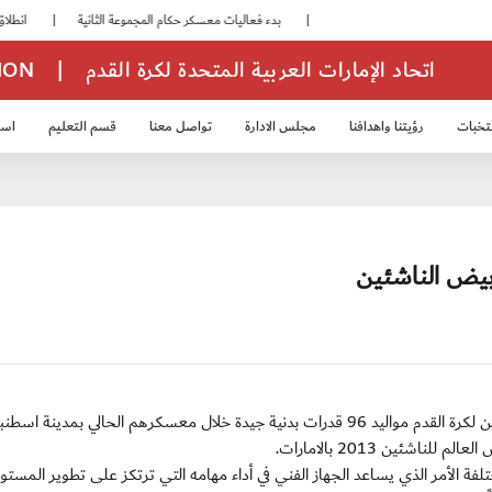
|
بدء فعاليات معسكر حكام المجموعة الثانية
|
انطلاق منافسات بطولة النخبة لحرس الرئاسة
اتحاد الإمارات العربية المتحدة لكرة القدم
|
TION
تخبات
رؤيتنا واهدافنا
مجلس الادارة
تواصل معنا
قسم التعليم
استر
خب الشباب 2007
منتخب الناشئين 2008
منتخب الناشئين 2010
منتخب الناشئي
بيض الناشئين
السبت 14 يوليو 2012: أظهر لاعبو منتخبنا الوطني للناشئين لكرة القدم مواليد 96 قدرات بدنية جيدة خلال معسكرهم الحالي بمدينة ا
ئين 2013 بالامارات.
لفة الأمر الذي يساعد الجهاز الفني في أداء مهامه التي ترتكز على تطوير المستو