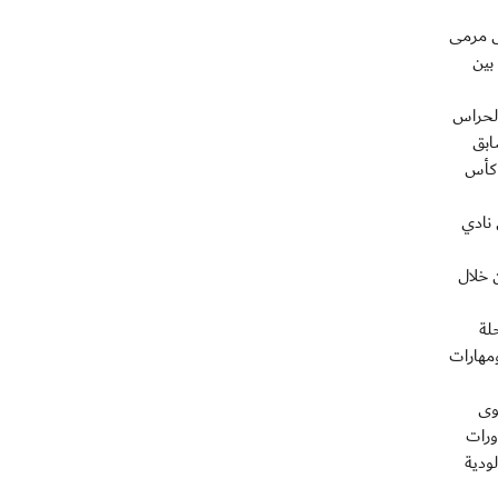
س مرمى
بين
الحراس
ابق
لنهائيات كأس
 نادي
 خلال
لة
ومهارات
وى
ورات
لودية