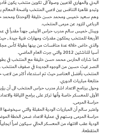
البدني والمهاري للاعبين وصولاً الى تكوين منتخب يكون قادر
وتبدو ظاهرة التنافس بين لاعبي المنتخب واضحة المعال
وهم سعيد خميس ومحمد حسن خليفة (الوحدة) ومحمد خالد
الرباعي للزود عن مرمى المنتخب.
ويبذل خميس سالم مدرب حراس الأبيض جهداً مقدراً في عملي
الأربعة للمنتخب يملكون مقدرات ومهارات فنية جيدة , ح
آسيا للناشئين 2012 والتي جرت العام الماضي.
كما شارك الحارس محمد حسن خليفة مع المنتخب في بطولة م
النصر غيث حسين من الوجوه الجديدة في صفوف المنتخب والتي
المنتخب بأفضل العناصر حيث تم استدعاء أكثر من لاعب خ
متابعة مباريات الدوري.
وحول برنامج الاعداد اشار مدرب حراس المنتخب الى أن رؤية 
الأولى للمعسكر خاصة وأنها تركز على برامج اللياقة والاعداد 
حراسة المرمى.
واعتبر سالم أن المباريات الودية المقبلة والتي سيخوضه
حراسة المرمى وستهم في عملية الاعداد ضمن الخطة الموضو
الودية عقب الانتهاء من المعسكر الحالي سيكون امراً ايجابياً
المتقطعة.